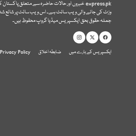
express.pk
خبروں اور حالات حاضرہ سے متعلق پاکستان 
وزٹ کی جانے والی ویب سائٹ ہے۔ اس ویب سائٹ پر شائع شدہ
جملہ حقوق بحق ایکسپریس میڈیا گروپ محفوظ ہیں۔
ایکسپریس کے بارے میں
ضابطہ اخلاق
Privacy Policy