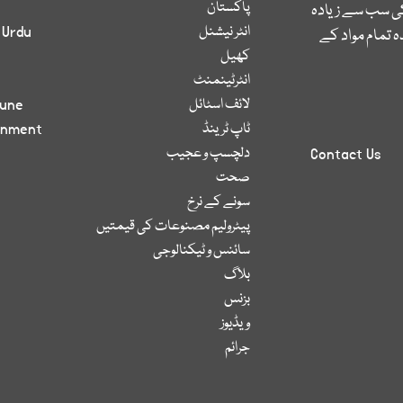
پاکستان
کی سب سے زیادہ
انٹر نیشنل
 Urdu
 تمام مواد کے
کھیل
انٹرٹینمنٹ
لائف اسٹائل
bune
ٹاپ ٹرینڈ
inment
دلچسپ و عجیب
Contact Us
صحت
سونے کے نرخ
پیٹرولیم مصنوعات کی قیمتیں
سائنس و ٹیکنالوجی
بلاگ
بزنس
ویڈیوز
جرائم