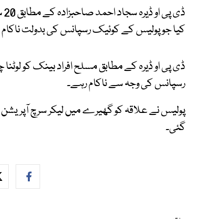
کیا جو پولیس کے کوئیک رسپانس کی بدولت ناکام بن
ڈی پی او ڈیرہ کے مطابق مسلح افراد بینک کو لوٹن
رسپانس کی وجہ سے ناکام رہے۔
پولیس نے علاقہ کو گھیرے میں لیکر سرچ آپریشن ش
گئی۔