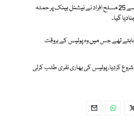
ڈی پی او ڈیرہ سجاد احمد صاحبزادہ کے مطابق 20 سے 25 مسلح افراد نے نیشنل بینک پر حملہ
ادیا گیا۔
ا چاہتے تھے جس میں وہ پولیس کے بروقت
روع کردیا، پولیس کی بھاری نفری طلب کرلی