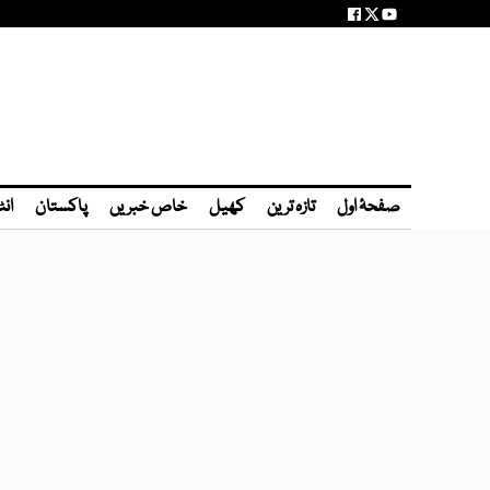
صفحۂ اول
تازہ ترین
کھیل
خاص خبریں
پاکستان
انٹ