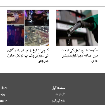
حکومت نے پیٹرول کی قیمت
کراچی؛ شارع بھٹو پر تیز رفتار گاڑی
میں اضافہ کردیا، نوٹیفکیشن
کی سوزوکی پک اپ کو ٹکر، خاتون
جاری
جاں بحق
صفحۂ اول
 Urdu
تازہ ترین
rdu
غزہ لہو لہو
ws in