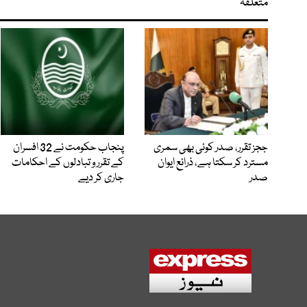
متعلقہ
ججز تقرر، صدر کوئی بھی سمری
پنجاب حکومت نے 32 افسران
مسترد کر سکتا ہے، ذرائع ایوان
کے تقرر و تبادلوں کے احکامات
صدر
جاری کر دیے