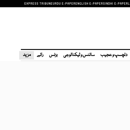
EXPRESS TRIBUNE
URDU E-PAPER
ENGLISH E-PAPER
SINDHI E-PAPER
L
دلچسپ و عجیب
سائنس و ٹیکنالوجی
بزنس
رائے
مزید