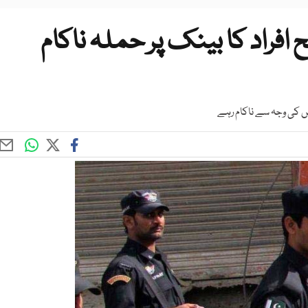
فراد کا بینک پر حملہ ناکام
س کی وجہ سے ناکام رہے