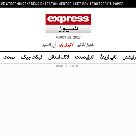
IVE STREAMING
EXPRESS ENTERTAINMENT
CRICKET PAKISTAN
TODAY'S PAPER
AUGUST 06, 2026
اشتہار لگائیں |
لائیو ٹی وی
| آج کا اخبار
ر نیشنل
ٹاپ ٹرینڈ
انٹرٹینمنٹ
لائف اسٹائل
فیکٹ چیک
صحت