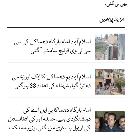
بھی لی گئی۔
مزید پڑھیں
اسلام آباد امام بارگاہ دھماکے کی سی
سی ٹی وی فوٹیج سامنے آگئی
اسلام آباد بم دھماکے کا ایک اور زخمی
دم توڑ گیا، شہداء کی تعداد 33 ہوگئی
امام بارگاہ دھماکا بی ایل اے کی
دہشتگردی ہے، حملہ آور کی افغانستان
کی ٹریول ہسٹری مل گئی، وزیر مملکت