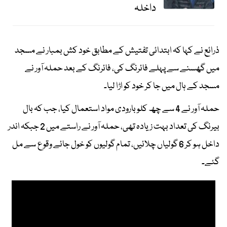
داخلہ
ذرائع نے کہا کہ ابتدائی تفتیش کے مطابق خود کش بمبار نے مسجد
میں گھسنے سے پہلے فائرنگ کی، فائرنگ کے بعد حملہ آور نے
مسجد کے ہال میں جا کر خود کو اڑا لیا۔
حملہ آور نے 4 سے چھ کلو بارودی مواد استعمال کیا، جب کہ بال
بیرنگ کی تعداد بہت زیادہ تھی، حملہ آور نے راستے میں 2 جبکہ اندر
داخل ہو کر 6 گولیاں چلائیں، تمام گولیوں کو خول جائے وقوع سے مل
گئے۔