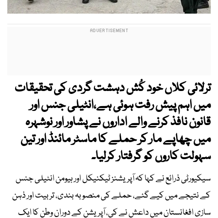
ترلائی کلاں خود کُش دہشت گردی کی تحقیقات
میں اہم پیش رفت ہوئی ہے،انٹیلی جنس اور
قانون نافذ کرنے والے اداروں نے پشاور اور نوشہرہ
میں چھاپے مار کر حملے کا ماسٹر مائنڈ اور تین
سہولت کاروں کو گرفتار کرلیا۔
سیکیورٹی ذرائع نے کہا کہ آپریشنز ٹیکنیکل اور ہیومن انٹیلی جنس
کے نتیجے میں کیے گئے، حملے کی منصوبہ بندی، تربیت اور ذہن
سازی افغانستان میں داعش نے کی، آپریشن کے دوران وطن کا ایک