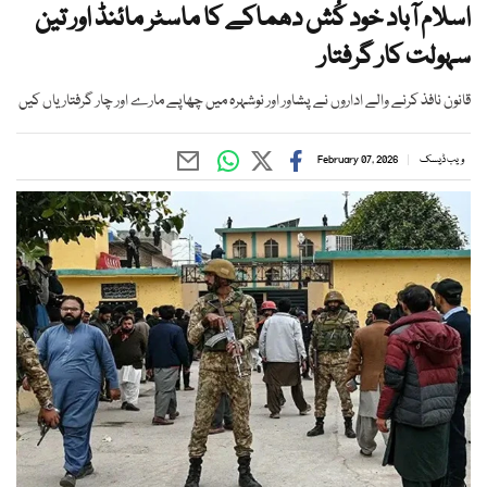
اسلام آباد خود کُش دھماکے کا ماسٹر مائنڈ اور تین
سہولت کار گرفتار
قانون نافذ کرنے والے اداروں نے پشاور اور نوشہرہ میں چھاپے مارے اور چار گرفتاریاں کیں
ویب ڈیسک
February 07, 2026