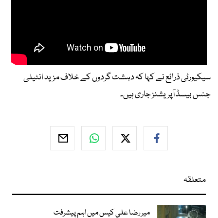
سیکیورٹی ذرائع نے کہا کہ دہشت گردوں کے خلاف مزید انٹیلی
جنس بیسڈ آپریشنز جاری ہیں۔
متعلقہ
میر رضا علی کیس میں اہم پیشرفت