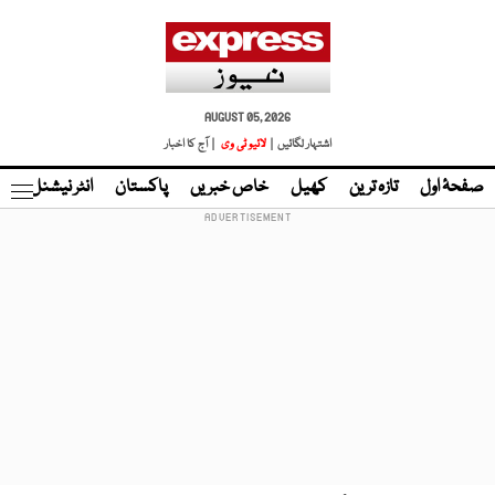
AUGUST 05, 2026
اشتہار لگائیں |
لائیو ٹی وی
| آج کا اخبار
صفحۂ اول
تازہ ترین
کھیل
خاص خبریں
پاکستان
انٹر نیشنل
ٹا