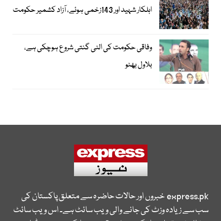
اہلکار شہید اور 143زخمی ہوئے، آزاد کشمیر حکومت
وفاقی حکومت کی الٹی گنتی شروع ہوچکی ہے،
بلاول بھٹو
express.pk
خبروں اور حالات حاضرہ سے متعلق پاکستان کی
سب سے زیادہ وزٹ کی جانے والی ویب سائٹ ہے۔ اس ویب سائٹ