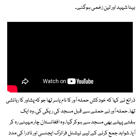
بیٹا شہید اور تین زخمی ہوگئے۔
ذرائع نے کہا کہ خودکش حملہ آور کا نام یاسر تھا جو کہ پشاور کا رہائشی
تھا، حملہ آور نے حملے سے قبل مسجد کی ریکی کی، وہ ایک
ہفتے پہلے بھی مسجد سے ہوکر گیا، وہ افغانستان چار مہینے رہ کر
آیا، شواہد جمع کرنے کے لیے نیشنل فرانزک ایجنسی اور نادرا کی مدد