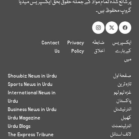
پر شائع شدہ تمام مواد کے جملہ حقوق بحق ایکسپریس میڈیا
گروپ محفوظ ہیں۔
ایکسپریس
ضابطہ
Privacy
Contact
کے بارے
اخلاق
Policy
Us
میں
صفحۂ اول
Showbiz News in Urdu
تازہ ترین
Sports News in Urdu
غزہ لہو لہو
International News in
پاکستان
Urdu
انٹر نیشنل
Business News in Urdu
کھیل
Urdu Magazine
انٹرٹینمنٹ
Urdu Blogs
لائف اسٹائل
The Express Tribune