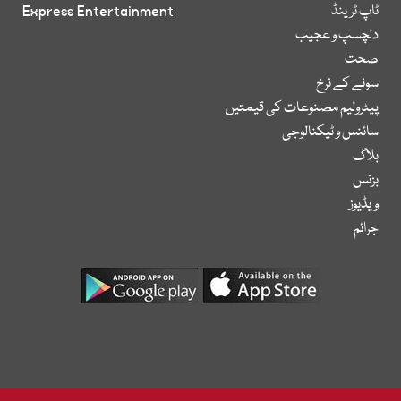
ٹاپ ٹرینڈ
Express Entertainment
دلچسپ و عجیب
صحت
سونے کے نرخ
پیٹرولیم مصنوعات کی قیمتیں
سائنس و ٹیکنالوجی
بلاگ
بزنس
ویڈیوز
جرائم