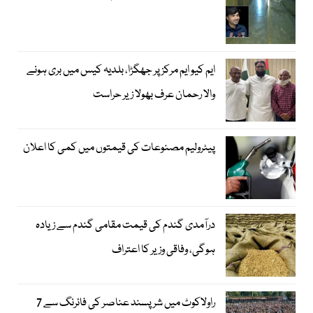
ایم کیو ایم مرکز پر جھگڑا، بلدیہ کیس میں بری ہونے
والا رحمان عرف بھولا زیر حراست
پیٹرولیم مصنوعات کی قیمتوں میں کمی کا اعلان
درآمدی گندم کی قیمت مقامی گندم سے زیادہ
ہوگی، وفاقی وزیر کا اعتراف
راولاکوٹ میں شرپسند عناصر کی فائرنگ سے 7