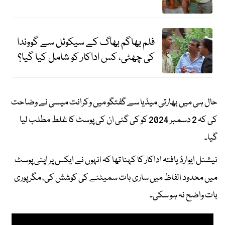
فلم بھاگم بھاگ کے سیکوئل سے گووندا
کی چھٹی، کس اداکار کو شامل کیا گیا؟
حال ہی میں بھارتی میڈیا سے گفتگو میں وکرانت میسی نے وضاحت
کی کہ 2 دسمبر 2024 کو کی گئی ان کی پوسٹ کا غلط مطلب لیا
گیا۔
نیشنل ایوارڈ یافتہ اداکار کا کہنا تھا کہ انہوں نے ایکس پر اپنی پوسٹ
میں محدود الفاظ میں ساری بات سمیٹنے کی کوشش کی، مگر پوری
بات واضح نہ ہو سکی۔