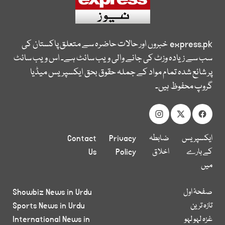
express.pk
خبروں اور حالات حاضرہ سے متعلق پاکستان کی
سب سے زیادہ وزٹ کی جانے والی ویب سائٹ ہے۔ اس ویب سائٹ
پر شائع شدہ تمام مواد کے جملہ حقوق بحق ایکسپریس میڈیا
گروپ محفوظ ہیں۔
ایکسپریس
ضابطہ
Privacy
Contact
کے بارے
اخلاق
Policy
Us
میں
صفحۂ اول
Showbiz News in Urdu
تازہ ترین
Sports News in Urdu
غزہ لہو لہو
International News in