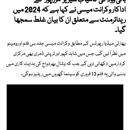
بالی ووڈ کی کامیاب سیریز ’مرزاپور‘ کے
اداکار وکرانت میسی نے کہا ہے کہ 2024 میں
ریٹائرمنٹ سے متعلق ان کا بیان غلط سمجھا
گیا۔
بھارتی میڈیا رپورٹس کے مطابق وکرانت میسی جلد ہی فلم او رومیئو
میں نظر آئیں گے، جس میں شاہد کپور اور ترپتی ڈمری بھی مرکزی
کردار میں دکھائی دیں گے جب کہ وشال بھردواج کی ہدایت کاری میں
بننے والی یہ فلم 13 فروری کو سینما گھروں میں ریلیز ہوگی۔