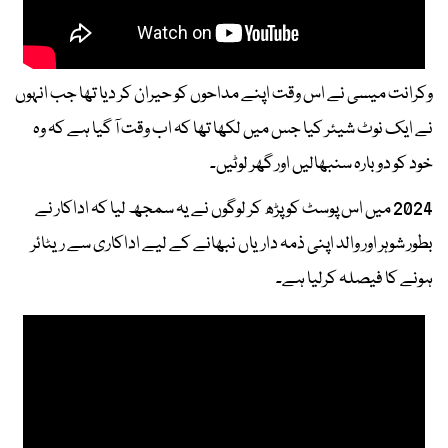
وکرانت میسی نے اس وقت اپنے مداحوں کو حیران کر دیا تھا جب انہوں
نے ایک نوٹ شیئر کیا جس میں لکھا تھا کہ اب وقت آ گیا ہے کہ وہ
خود کو دوبارہ سنبھالیں اور گھر لوٹیں۔
2024 میں اس پوسٹ کو پڑھ کر لوگوں نے یہ سمجھ لیا کہ اداکار نے
بطور شوہر اور والد اپنی ذمہ داریاں نبھانے کے لیے اداکاری سے ریٹائر
ہونے کا فیصلہ کرلیا ہے۔