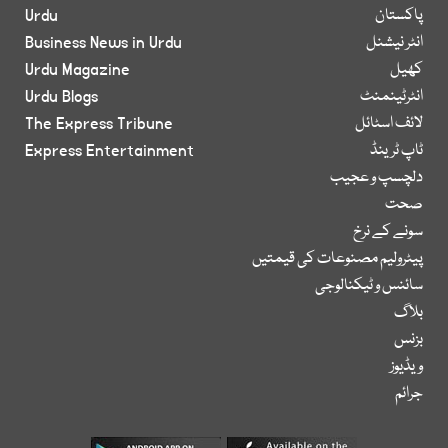
پاکستان
Urdu
انٹر نیشنل
Business News in Urdu
کھیل
Urdu Magazine
انٹرٹینمنٹ
Urdu Blogs
لائف اسٹائل
The Express Tribune
ٹاپ ٹرینڈ
Express Entertainment
دلچسپ و عجیب
صحت
سونے کے نرخ
پیٹرولیم مصنوعات کی قیمتیں
سائنس و ٹیکنالوجی
بلاگ
بزنس
ویڈیوز
جرائم