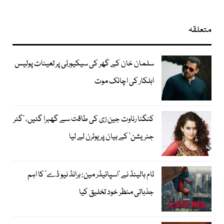
متعلقہ
سلمان خان کے گھر کی سیکیورٹی پر تعینات پولیس
اہلکار کی اچانک موت
کنگنا رناوت جین زی کی طاقت سے گھبرا گئیں، ’گٹر
جنریشن‘ کے بیان پر یوٹرن لے لیا
ٹام ہالینڈ نے ’اسپائیڈر مین: برانڈ نیو ڈے‘ کا اہم
جذباتی منظر خود تخلیق کیا