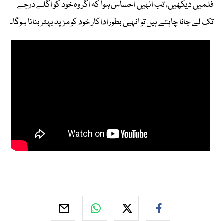
فلمیں دیکھیں، تب انہیں احساس ہوا کہ اگر وہ خود کو اگلے درجے
تک لے جانا چاہتے ہیں تو انہیں بطور اداکار خود کو مزید بہتر بنانا ہوگا۔