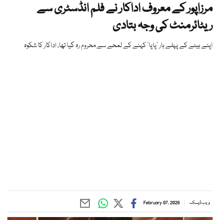
مرزاپور کے معروف اداکار نے فلم انڈسٹری سے
ریٹائرمنٹ کی وجہ بتادی
اپنے بیٹے کے پہلے بار ‘پاپا’ کہنے کے لمحے سے محروم رہ گیا تھا، اداکار کا شکوہ
ویب ڈیسک
February 07, 2026