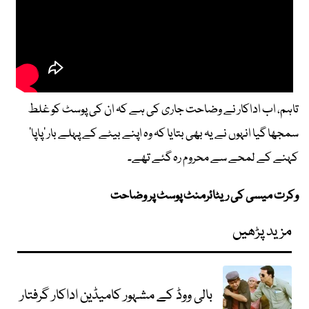
تاہم، اب اداکار نے وضاحت جاری کی ہے کہ ان کی پوسٹ کو غلط
سمجھا گیا انہوں نے یہ بھی بتایا کہ وہ اپنے بیٹے کے پہلے بار ‘پاپا’
کہنے کے لمحے سے محروم رہ گئے تھے۔
وکرت میسی کی ریٹائرمنٹ پوسٹ پر وضاحت
مزید پڑھیں
بالی ووڈ کے مشہور کامیڈین اداکار گرفتار