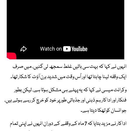
انہوں نے کہا کہ بہت سی باتیں غلط سمجھ لی گئیں، میں صرف
ایک وقفہ لینا چاہتا تھا اور اُس وقت میں شدید برن آؤٹ کا شکار تھا۔
وکرانت میسی نے کہا کہ یہ پہلے ہی مشکل ہوتا ہے، لیکن بطور
فنکار اور اداکار ہم ذہنی اور جذباتی طور پر خود کو خرچ کر رہے ہوتے ہیں،
جو انسان کو تھکا دیتا ہے۔
اداکار نے مزید بتایا کہ 7 ماہ کے وقفے کے دوران انہوں نے اپنی تمام