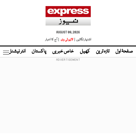
AUGUST 08, 2026
اشتہار لگائیں |
لائیو ٹی وی
| آج کا اخبار
صفحۂ اول
تازہ ترین
کھیل
خاص خبریں
پاکستان
انٹر نیشنل
ٹا