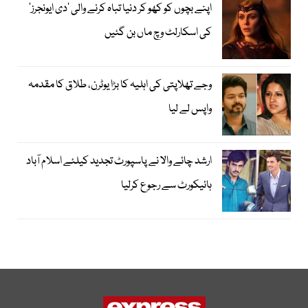
اپنے بچوں کو کھو کر دنیا تباہ کرنے والی ’دی ایونجرز‘
کی اسکارلٹ وچ ماں بن گئیں
وجے تھلاپتی کی اہلیہ کا بڑا یوٹرن، طلاق کا مقدمہ
واپس لے لیا
ارشد چائے والا نے پاسپورٹ تجدید کیلئے اسلام آباد
ہائیکورٹ سے رجوع کرلیا