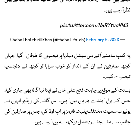
نظر آ رہے ہیں۔
pic.twitter.com/NxRYtuaXM3
February 6, 2026
— Chahat Fateh Ali Khan (@chahat_fateh)
یہ کلپ سامنے آتے ہی سوشل میڈیا پر تبصروں کا طوفان آ گیا، جہاں
کچھ صارفین نے ان کے انداز کو خوب سراہا تو کچھ نے دلچسپ
تبصرے کیے۔
بسنت کے موقع پر چاہت فتح علی خان نے اپنا نیا گانا بھی جاری کیا،
جس کے بول ’’بندے باریاں ہیں‘‘ ہیں۔ اس گانے کی ویڈیو انہوں نے
یوٹیوب سمیت مختلف پلیٹ فارمز پر اپ لوڈ کی، جس پر صارفین کی
جانب سے ملے جلے ردعمل دیکھنے میں آ رہے ہیں۔