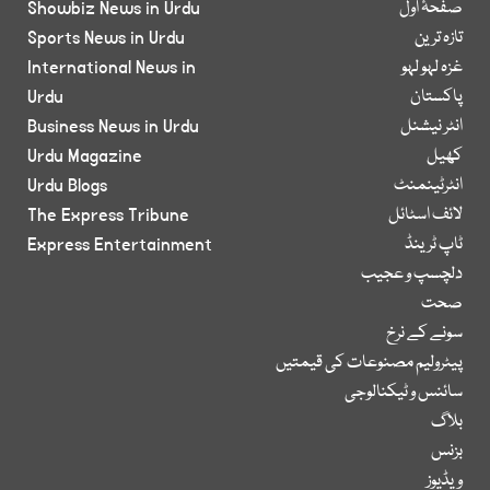
صفحۂ اول
Showbiz News in Urdu
تازہ ترین
Sports News in Urdu
غزہ لہو لہو
International News in
پاکستان
Urdu
انٹر نیشنل
Business News in Urdu
کھیل
Urdu Magazine
انٹرٹینمنٹ
Urdu Blogs
لائف اسٹائل
The Express Tribune
ٹاپ ٹرینڈ
Express Entertainment
دلچسپ و عجیب
صحت
سونے کے نرخ
پیٹرولیم مصنوعات کی قیمتیں
سائنس و ٹیکنالوجی
بلاگ
بزنس
ویڈیوز