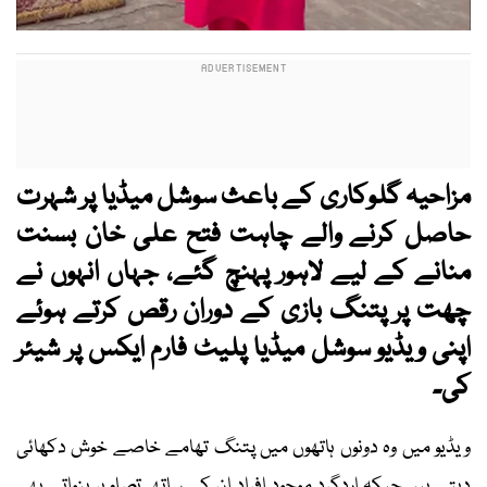
مزاحیہ گلوکاری کے باعث سوشل میڈیا پر شہرت
حاصل کرنے والے چاہت فتح علی خان بسنت
منانے کے لیے لاہور پہنچ گئے، جہاں انہوں نے
چھت پر پتنگ بازی کے دوران رقص کرتے ہوئے
اپنی ویڈیو سوشل میڈیا پلیٹ فارم ایکس پر شیئر
کی۔
ویڈیو میں وہ دونوں ہاتھوں میں پتنگ تھامے خاصے خوش دکھائی
دیتے ہیں جبکہ اردگرد موجود افراد ان کے ساتھ تصاویر بنواتے بھی