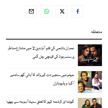
متعلقہ
عمران ہاشمی کی فلم ’آوارہ پن 2‘ میں متنازع مناظر
پر سنسر بورڈ کی قینچی چل گئی
جہلم میں سنجے دت کے والد کا آبائی گھر سامنے
آگیا، ویڈیو وائرل
گووندا اور کرشمہ کپور کا تعلق سنیتا آہوجہ سے چھپا