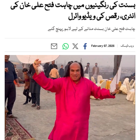
بسنت کی رنگینیوں میں چاہت فتح علی خان کی
انٹری، رقص کی ویڈیو وائرل
چاہت فتح علی خان بسنت منانے کے لیے لاہور پہنچ گئے
ویب ڈیسک
February 07, 2026