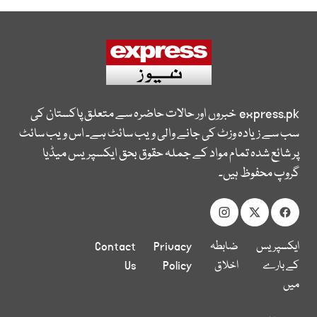
express.pk
خبروں اور حالات حاضرہ سے متعلق پاکستان کی
سب سے زیادہ وزٹ کی جانے والی ویب سائٹ ہے۔ اس ویب سائٹ
پر شائع شدہ تمام مواد کے جملہ حقوق بحق ایکسپریس میڈیا
گروپ محفوظ ہیں۔
ایکسپریس
ضابطہ
Privacy
Contact
کے بارے
اخلاق
Policy
Us
میں