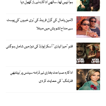
ہوا نہیں تھا، ساتھی اداکارہ نے راز کھول دیا
لامین یامال کی گرل فرینڈ کی ’بری خبروں‘کی پوسٹ
سے مداح تشویش میں مبتلا
فلم ’’میرا لیاری‘‘ آسکر ایوارڈ کی دوڑ میں شامل ہوگئی
اداکارہ صباحت بخاری نے ڈرامہ سیٹس پر ’ہیلتھی
فلرٹنگ‘ کی حمایت کر دی