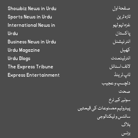
صفحۂ اول
Showbiz News in Urdu
تازہ ترین
Sports News in Urdu
غزہ لہو لہو
International News in
پاکستان
Urdu
انٹر نیشنل
Business News in Urdu
کھیل
Urdu Magazine
انٹرٹینمنٹ
Urdu Blogs
لائف اسٹائل
The Express Tribune
ٹاپ ٹرینڈ
Express Entertainment
دلچسپ و عجیب
صحت
سونے کے نرخ
پیٹرولیم مصنوعات کی قیمتیں
سائنس و ٹیکنالوجی
بلاگ
بزنس