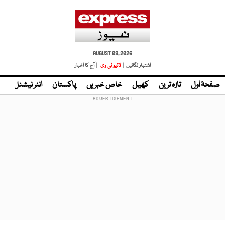
AUGUST 09, 2026
اشتہار لگائیں |
لائیو ٹی وی
| آج کا اخبار
صفحۂ اول
تازہ ترین
کھیل
خاص خبریں
پاکستان
انٹر نیشنل
ٹا