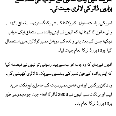
امریکا میں ایک خاتون نے خواب کی مدد سے
ہزاروں ڈالر کی لاٹری جیت لی۔
امریکی ریاست ساؤتھ کیرولائنا کے شہر کنگسٹری سے تعلق رکھنے
والی خاتون کا کہنا تھا کہ انہوں نے اپنی والدہ سے متعلق ایک خواب
دیکھا جس کے بعد اپنی والدہ کے موبائل نمبر کو لاٹری میں استعمال
کیا اور 13 ہزار ڈالر کا انعام جیت لیا۔
انہوں نے بتایا کہ وہ جب خواب سے بیدار ہوئیں تو انہوں نے فیصلہ کیا
کہ اپنی والدہ کے فون نمبر کے ہندسوں سے پِک 4 لاٹری کھیلیں گی۔
وہ دکان پر گئیں اور اس خاص نمبر سیٹ کے حامل پانچ ٹکٹ خرید
لیے اور ہر ٹکٹ سے انہوں نے 2600 ڈالر کا انعام جیتا جو مجموعی طور
پر 13 ہزار ڈالر کا انعام بنا۔