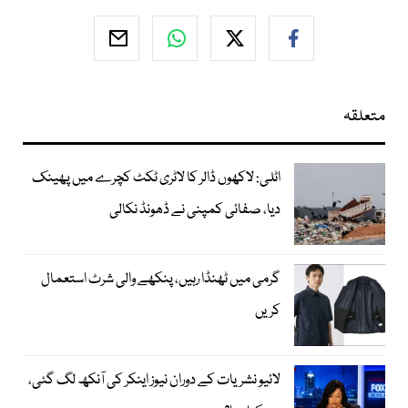
متعلقہ
اٹلی: لاکھوں ڈالر کا لاٹری ٹکٹ کچرے میں پھینک
دیا، صفائی کمپنی نے ڈھونڈ نکالی
گرمی میں ٹھنڈا رہیں، پنکھے والی شرٹ استعمال
کریں
لائیو نشریات کے دوران نیوز اینکر کی آنکھ لگ گئی،