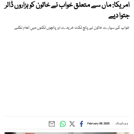
امریکا: ماں سے متعلق خواب نے خاتون کو ہزاروں ڈالر
جتوا دیے
خواب کے سہارے خاتون نے پانچ ٹکٹ خریدے اور پانچوں ٹکٹوں میں انعام نکلے
ویب ڈیسک
February 08, 2026