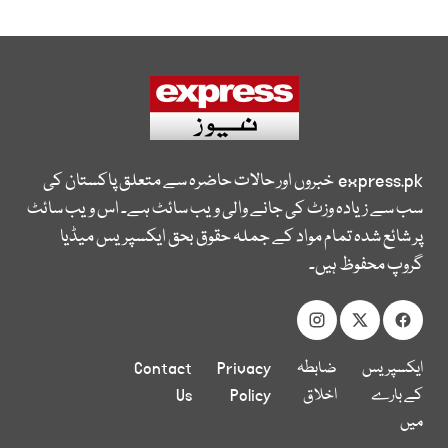
express.pk
خبروں اور حالات حاضرہ سے متعلق پاکستان کی
سب سے زیادہ وزٹ کی جانے والی ویب سائٹ ہے۔ اس ویب سائٹ
پر شائع شدہ تمام مواد کے جملہ حقوق بحق ایکسپریس میڈیا
گروپ محفوظ ہیں۔
ایکسپریس
ضابطہ
Privacy
Contact
کے بارے
اخلاق
Policy
Us
میں