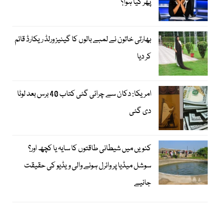
پھر کیا ہوا؟
بھارتی خاتون نے لمبے بالوں کا گینیز ورلڈ ریکارڈ قائم
کر دیا
امریکا: دکان سے چرائی گئی کتاب 40 برس بعد لوٹا
دی گئی
کنویں میں شیطانی طاقتوں کا سایہ یا کچھ اور؟
سوشل میڈیا پر وائرل ہونے والی ویڈیو کی حقیقت
جانیے