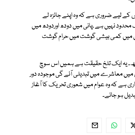
س کے لیے ضروری ہے کہ وہ اپنے جائزہ لے
حدود نہیں ہے ،پانی میں دودھ اوردودھ میں
تول میں کمی بیشی گوشت میں حرام گوشت
ھ۔ یہ ایک تلخ حقیقت ہے ہمیں اس سوچ
میں معاشرے میں تبدیلی آئے گی موجودہ دور
ی ہے کہ وہ عوام میں شعوری تحریک کا آغاز
دیل ہو جائے۔