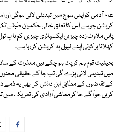
عام آدمی کو اپنی سوچ میں تبدیلی لانی ہوگی اور ا
کرپشن جو ہے اس کا تعلق خالی حکمران طبقے تک م
پانی ملاوٹ زدہ چیزیں ایکسپائری چیزیں کم ناپ 
کھلانا ہر کوئی اپنے لیول پہ کرپشن کر رہا ہے۔
بحیثیت قوم ہم کرپٹ ہو چکے ہیں معذرت کے سات
میں تبدیلی لانی پڑے گی تب جا کے حقیقی معنوں 
کے تقاضوں کے مطابق اہل دانش کی بھی یہ ذمے دار
کریں جو آگے جا کر معاشی آزادی کی تحریک میں تب