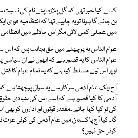
کسے کیا خبر تھی کہ گل پلازہ اپنے نام کی نسبت سے
بن جائے گا ہونا تو یہ چاہیے تھا کہ انتظامیہ فوری
میں عملی کمی لاتی مگر اس حادثے میں انتظامی و
عوام الناس یہ پوچھنے میں حق بجانب ہیں کہ اس س
عوام الناس کا یہ قصور ہے کہ انھوں نے ان سیاسی پ
اوپر اس لیے مسلط کیا ہے کہ یہ تمام عوام کا قتل 
آج ایک عام آدمی سرکار سے یہ سوال پوچھتا ہے کہ
آدمی کا کیا قصور ہے کہ اسے اس کی بنیادی حقوق ن
کی تو کیا کہا جائے ۔مقتدر قوتوں اور اداروں کو ب
گا۔ کیا آج پاکستان میں عام آدمی کی کوئی عزت نہ
کوئی حق نہیں؟