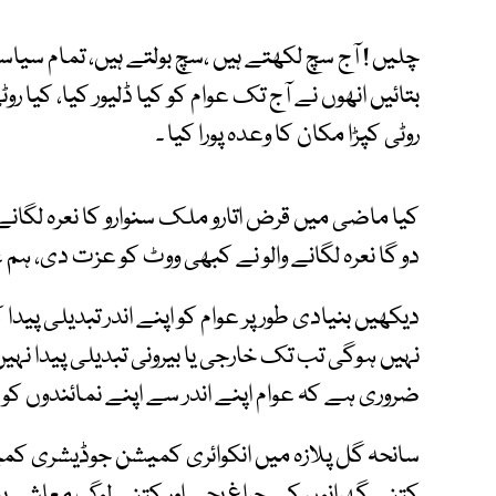
چلیں ! آج سچ لکھتے ہیں ،سچ بولتے ہیں، تمام سی
بتائیں انھوں نے آج تک عوام کو کیا ڈلیور کیا، کیا رو
روٹی کپڑا مکان کا وعدہ پورا کیا ۔
کیا ماضی میں قرض اتارو ملک سنوارو کا نعرہ لگان
دو گا نعرہ لگانے والو نے کبھی ووٹ کو عزت دی، ہم
دیکھیں بنیادی طور پر عوام کو اپنے اندر تبدیلی پید
نہیں ہوگی تب تک خارجی یا بیرونی تبدیلی پیدا نہیں
ضروری ہے کہ عوام اپنے اندر سے اپنے نمائندوں کو م
سانحہ گل پلازہ میں انکوائری کمیشن جوڈیشری کمی
کتنے گھرانوں کے چراغ بجے اور کتنے لوگ معاشی بد