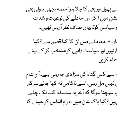
 پھول اور بتی کا جلا ہوا حصہ بجھی ہوئی بتی
 ایکشن میں آ کر اس حادثے کی نوعیت و شدت
 سیاسی کوتاہیاں صاف نظر آرہی تھیں۔
ارے معاملے میں ان کا کیا قصور ہے ؟کیا
ارٹیوں اور سیاست دانوں کو منتخب کر کے اپنے
عام کریں۔
 اسے کس گناہ کی سزا دی جا رہی ہے۔ آج عام
ہیں مل رہی، اسے ناکامی نہ کہا جائے سرکار
ھی اب سوچنا ہوگا کہ آخر یہ سلسلہ کب تک چلے
یں ؟کیا پاکستان میں عوام الناس کو جینے کا