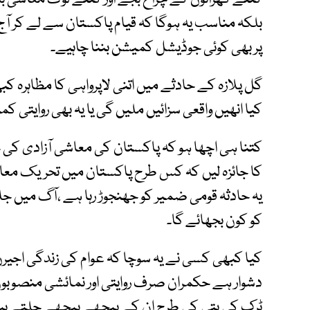
بلکہ مناسب یہ ہوگا کہ قیام پاکستان سے لے کر آ
پر بھی کوئی جوڈیشل کمیشن بننا چاہیے۔
گل پلازہ کے حادثے میں اتنی لاپرواہی کا مظاہرہ کب
کیا انھیں واقعی سزائیں ملیں گی یا یہ بھی روایتی
کتنا ہی اچھا ہو کہ پاکستان کی معاشی آزادی کی 
کا جائزہ لیں کہ کس طرح پاکستان میں تحریک معاشی
یہ حادثہ قومی ضمیر کو جھنجوڑ رہا ہے ،آگ میں 
کو کون بجھائے گا۔
کیا کبھی کسی نے یہ سوچا کہ عوام کی زندگی اجیرن
دشوار ہے حکمران صرف روایتی اور نمائشی منصوبوں 
ٹرک کی بتی کی طرح ان کے پیچھے پیچھے چلتے ہی