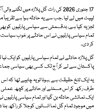
17 جنوری 2026 کی رات گل پلازہ میں لگن
لپیٹ میں لے لیا ،جب سے یہ حادثہ ہوا ہے تقریباً م
تجزیہ کیا ہے، بدقسمتی سے سیاسی پارٹیوں کو بھی 
تمام سیاسی پارٹیوں نے اس حادثے پر خوب سیاست چ
کر دی۔
گل پلازہ حادثے نے تمام سیاسی پارٹیوں کو ایک نیا
پاکستان سے لے کر آج تک کسی بھی سیاسی جماعت ن
یہ ایک تلخ حقیقت ہے ،ہونا تو یہ چاہیے تھا کہ اس 
طرف رکھ کر اس مسئلے اور حادثے پر کچھ عملی مظ
ایک نمائشی حادثہ بن گیا اور تمام سیاسی پارٹیوں
میں موجود تمام گل نما انسانوں کوجلا کر راکھ بنا دی