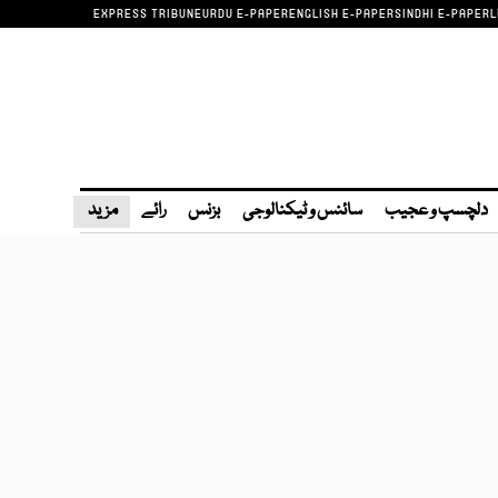
EXPRESS TRIBUNE
URDU E-PAPER
ENGLISH E-PAPER
SINDHI E-PAPER
L
دلچسپ و عجیب
سائنس و ٹیکنالوجی
بزنس
رائے
مزید