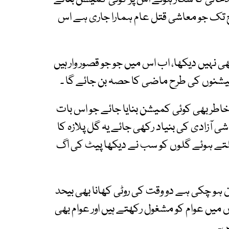
ج تک جو معاشی قتل عام ہمارا جاری ہے اس
ھی نہیں دیکھا، اب اس میں جو جو قصور وار ہیں
 کمیشنوں کی طرح ماضی کا حصہ بن جائے گا ۔
خاطر بھی کوئی کمیشن بنایا جائے جو اس بات
 آزادی کی بنیاد رکھی جائے یہ گل پلازہ کا
جلتے ہوئے گلوں کو سب نے دیکھا پیٹ کی اگ
 ہو چکی ہے دو وقت کی روٹی کھانا بھی بیحد
میں عوام کو مشغول رکھتے ہیں اور عوام بھی
ں۔