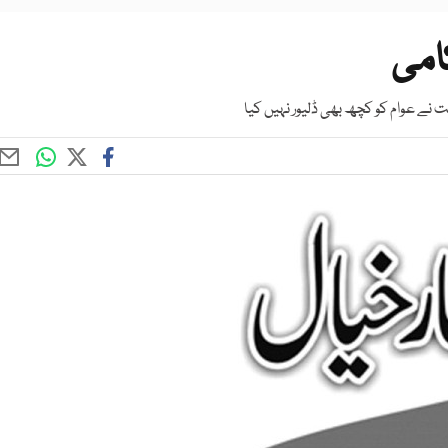
کامی
ے عوام کو کچھ بھی ڈلیور نہیں کیا