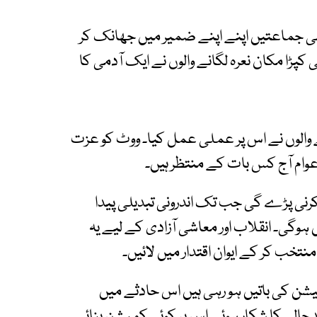
اسی جماعتیں اپنے اپنے ضمیر میں جھانک کر
ٹی کپڑا مکان نعرہ لگانے والوں نے ایک آدمی کا
ے والوں نے اس پر عملی عمل کیا۔ ووٹ کو عزت
 عوام آج کس بات کے منتظر ہیں۔
ا کرنی پڑے گی جب تک اندرونی تبدیلی پیدا
 ہوگی۔ انقلاب اور معاشی آزادی کے لیے یہ
نتخب کر کے ایوان اقتدار میں لائیں۔
شن کی باتیں ہو رہی ہیں اس حادثے میں
حالی کا شکار ہوئے اس پر کوئی کمیشن بنائے