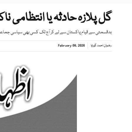
گل پلازہ حادثہ یا انتظامی نا
بدقسمتی سے قیام پاکستان سے لے کر آج تک کسی بھی سیاسی جماعت ن
رضوان احمد گورایا
February 08, 2026