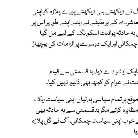
ے والی آگ نے دیکھتے ہی دیکھتے پورے پلازہ کو اپنی
عاشرے کے ہر طبقے نے اپنے اپنے طور پر اس پر
یہ حادثہ پوائنٹ اسکورنگ کے لیے مل گیا
مکائی اور ایک دوسرے پر الزامات کی بوچھاڑ
 ٹاپک ایشو دے دیا، بدقسمتی سے قیام
ے عوام کو کچھ بھی ڈلیور نہیں کیا۔
موقع پر تمام سیاسی پارٹیاں اپنی سیاست ایک
اہرہ کرتے مگر بدقسمتی سے یہ حادثہ بھی
 نے خوب اپنی سیاست چمکائی، آگ نے گل پلازہ
ا ۔