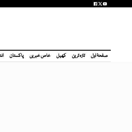
صفحۂ اول
تازہ ترین
کھیل
خاص خبریں
پاکستان
انٹ