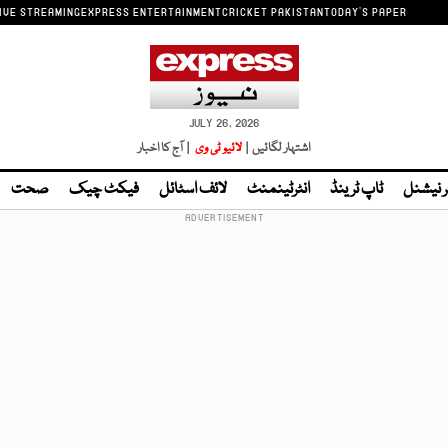
IVE STREAMING
EXPRESS ENTERTAINMENT
CRICKET PAKISTAN
TODAY'S PAPER
JULY 26, 2026
اشتہار لگائیں |
لائیو ٹی وی
| آج کا اخبار
ر نیشنل
ٹاپ ٹرینڈ
انٹرٹینمنٹ
لائف اسٹائل
فیکٹ چیک
صحت