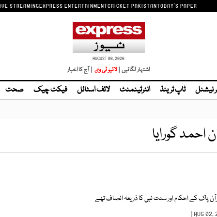
IVE STREAMING
EXPRESS ENTERTAINMENT
CRICKET PAKISTAN
TODAY'S PAPER
AUGUST 06, 2026
اشتہار لگائیں |
| آج کا اخبار
ر نیشنل
ٹاپ ٹرینڈ
انٹرٹینمنٹ
لائف اسٹائل
فیکٹ چیک
صحت
 احمد گورایا
رآن پاک کے احکام اور سنت نبی کا ذریعہ انصاف تھے