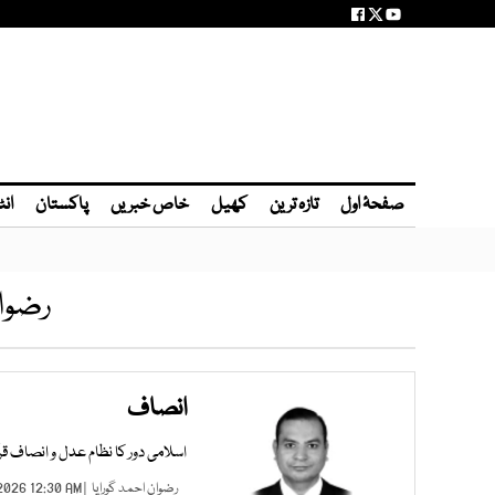
صفحۂ اول
تازہ ترین
کھیل
خاص خبریں
پاکستان
انٹ
رضوان
انصاف
اسلامی دور کا نظام عدل و انصاف ق
رضوان احمد گورایا
| AUG 02, 2026 12:30 AM |