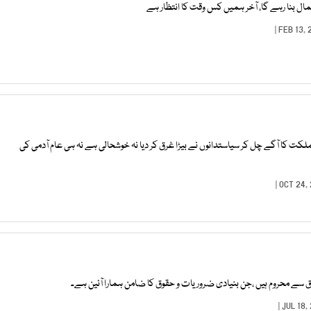
ل بنا رہے گا، آخر ہمیں کس وقت کا انتظار ہے
 کا آگے چل کر سیاستدانوں نے بیڑا غرق کر دیا نہ خوشحالی ہے نہ ہی عام آدمی کی
وق سے محروم ہیں ،جن بنیادی ضروریات و حقوق کا ضامن ہمارا آئین ہے۔