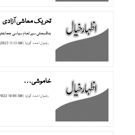
تحریک معاشی آزادی
بدقسمتی سے تمام سیاسی جماعتیں ع
رضوان احمد گورایا
| JAN 27, 2023 11:13 AM |
خاموشی…
رضوان احمد گورایا
| JUL 22, 2022 10:06 AM |