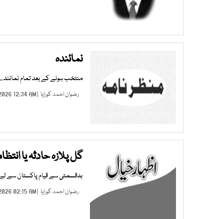
نمائندہ
منتخب ہونے کے بعد تمام نمائند
رضوان احمد گورایا
| JUL 12, 2026 12:34 AM |
گل پلازہ حادثہ یا انتظا
بدقسمتی سے قیام پاکستان سے لے ک
رضوان احمد گورایا
| FEB 08, 2026 02:15 AM |