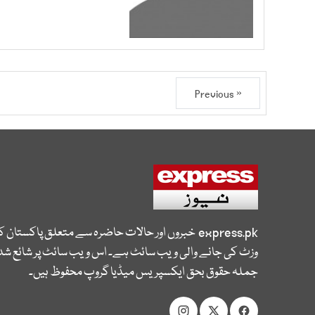
« Previous
express.pk
خبروں اور حالات حاضرہ سے متعلق پاکستان 
وزٹ کی جانے والی ویب سائٹ ہے۔ اس ویب سائٹ پر شائع شدہ
جملہ حقوق بحق ایکسپریس میڈیا گروپ محفوظ ہیں۔