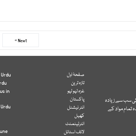
Next »
صفحۂ اول
 Urdu
تازہ ترین
rdu
غزہ لہو لہو
ws in
پاکستان
کی سب سے زیادہ
 Urdu
انٹر نیشنل
 تمام مواد کے
کھیل
انٹرٹینمنٹ
bune
لائف اسٹائل