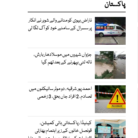
پاکستان
ناراض بیوی کو منانے والے شوہر نے انکار
پر سسرال کے سامنے خود کو آگ لگا لی
جڑواں شہروں میں موسلادھار بارش،
نالہ لئی بپھرنے کے بعد تھم گیا
احمد پور شرقیہ، دو موٹر سائیکلوں میں
تصادم، 2 افراد جاں بحق، 3 زخمی
کینیڈا، پاکستانی ہائی کمیشن،
قونصل خانوں کے زیر اہتمام بھارتی