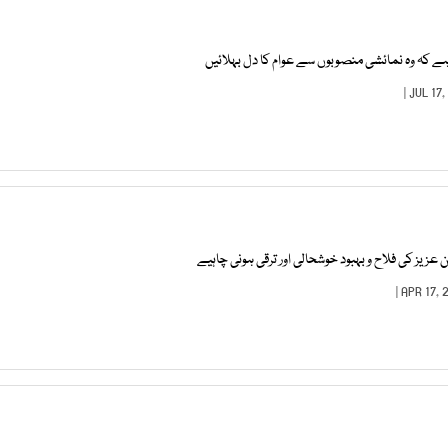
 کہ وہ نمائشی منصوبوں سے عوام کا دل بہلائیں
زیز کی فلاح و بہبود خوشحالی اور ترقی ہونی چاہیے