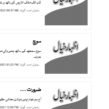
کب تک ملک اناڑیوں کے ہاتھ یر غما
رضوان احمد گورایا
| FEB 13, 2022 08:47 AM |
سوچ
سوچ سمجھ کے ساتھ بننے والی مملکت
عزت۔
رضوان احمد گورایا
| OCT 24, 2021 01:25 PM |
ضرورت …
آج ہم عوام اپنے بنیادی معاشی حق
رضوان احمد گورایا
| JUL 18, 2021 12:08 PM |