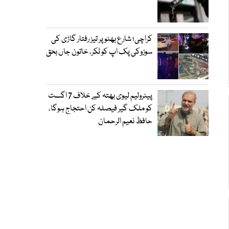
کراچی؛ شارع بھٹو پر تیز رفتار گاڑی کی
سوزوکی پک اپ کو ٹکر، خاتون جاں بحق
پیٹرولیم لیوی بھتہ کے خلاف 7 اگست
کو ملک گیر فیصلہ کن احتجاج ہوگا،
حافظ نعیم الرحمان