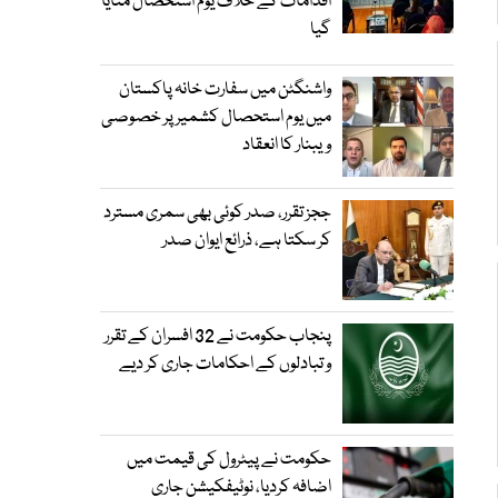
اقدامات کے خلاف یوم استحصال منایا
گیا
واشنگٹن میں سفارت خانہ پاکستان
میں یوم استحصال کشمیر پر خصوصی
ویبنار کا انعقاد
ججز تقرر، صدر کوئی بھی سمری مسترد
کر سکتا ہے، ذرائع ایوان صدر
پنجاب حکومت نے 32 افسران کے تقرر
و تبادلوں کے احکامات جاری کر دیے
حکومت نے پیٹرول کی قیمت میں
اضافہ کردیا، نوٹیفکیشن جاری