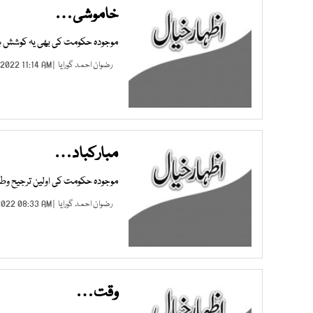
خاموشی…
موجودہ حکومت کی بھی یہ کوشش ہے
رضوان احمد گورایا
| JUL 17, 2022 11:14 AM |
مبارکباد…
موجودہ حکومت کی اولین ترجیح وطن ع
رضوان احمد گورایا
| APR 17, 2022 08:33 AM |
وقت…