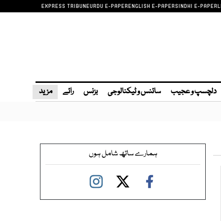
EXPRESS TRIBUNE
URDU E-PAPER
ENGLISH E-PAPER
SINDHI E-PAPER
L
دلچسپ و عجیب
سائنس و ٹیکنالوجی
بزنس
رائے
مزید
ہمارے ساتھ شامل ہوں