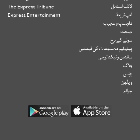
لائف اسٹائل
The Express Tribune
ٹاپ ٹرینڈ
Express Entertainment
دلچسپ و عجیب
صحت
سونے کے نرخ
پیٹرولیم مصنوعات کی قیمتیں
سائنس و ٹیکنالوجی
بلاگ
بزنس
ویڈیوز
جرائم