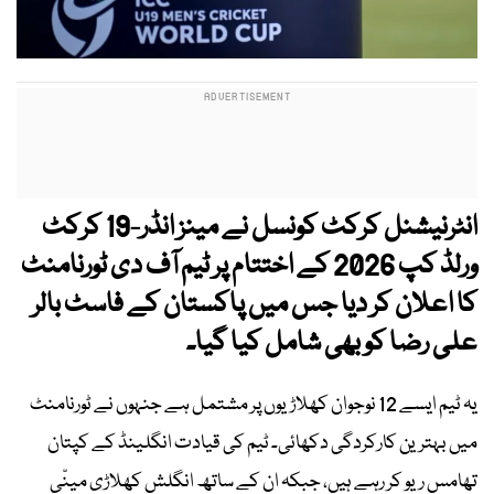
انٹرنیشنل کرکٹ کونسل نے مینز انڈر-19 کرکٹ
ورلڈ کپ 2026 کے اختتام پر ٹیم آف دی ٹورنامنٹ
کا اعلان کر دیا جس میں پاکستان کے فاسٹ بالر
علی رضا کو بھی شامل کیا گیا۔
یہ ٹیم ایسے 12 نوجوان کھلاڑیوں پر مشتمل ہے جنہوں نے ٹورنامنٹ
میں بہترین کارکردگی دکھائی۔ ٹیم کی قیادت انگلینڈ کے کپتان
تھامس ریو کر رہے ہیں، جبکہ ان کے ساتھ انگلش کھلاڑی مینّی