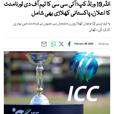
انڈر 19 ورلڈ کپ؛ آئی سی سی کا ٹیم آف دی ٹورنامنٹ
کا اعلان، پاکستانی کھلاڑی بھی شامل
یہ ٹیم ایسے 12 نوجوان کھلاڑیوں پر مشتمل ہے جنہوں نے ٹورنامنٹ میں بہترین
کارکردگی دکھائی
ویب ڈیسک
February 08, 2026