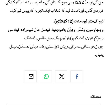
جن کی اوسط 13.92 رہی جو پاکستان کی جانب سے شاندار کارکردگی
قرار دی گئی۔ ٹورنامنٹ ٹیم کا انتخاب ایک تجربہ کار پینل نے کیا۔
ٹیم آف دی ٹورنامنٹ (12 کھلاڑی):
ویبھاو سوریا وشنّی، ویراَن چامودیتھا، فیصل خان شینوزادہ، تھامس
ریو (کپتان/وکٹ کیپر)، اولیور پیک، بین مائس، کانشک
چوہان،نورستانی عمرزئی، ویٹل لاوز، علی رضا، مینّی لمسڈن، ہینل
پٹیل۔
متعلقہ