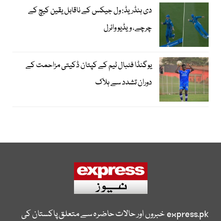
دی ہنڈریڈ: ول جیکس کے ناقابل یقین کیچ کے
چرچے، ویڈیو وائرل
یوگنڈا فٹبال ٹیم کے کپتان ڈکیتی مزاحمت کے
دوران تشدد سے ہلاک
express.pk
خبروں اور حالات حاضرہ سے متعلق پاکستان کی