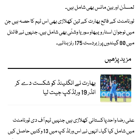
لمسڈن اور بین مائس بھی شامل ہیں۔
ٹورنامنٹ کے فاتح بھارت کے تین کھلاڑی بھی اس ٹیم کا حصہ ہیں جن
میں نوجوان اسٹار ویبھاو سوریا وشنّی بھی شامل ہیں، جنہوں نے فائنل
میں 80 گیندوں پر زبردست 175 رنز بنائے۔
مزید پڑھیں
بھارت نے انگلینڈ کو شکست دے کر
انڈر 19 ورلڈکپ جیت لیا
علی رضا واحد پاکستانی کھلاڑی ہیں جنہیں ٹیم آف دی ٹورنامنٹ
میں شامل کیا گیا۔ انہوں نے اس ورلڈ کپ میں 13 وکٹیں حاصل کیں