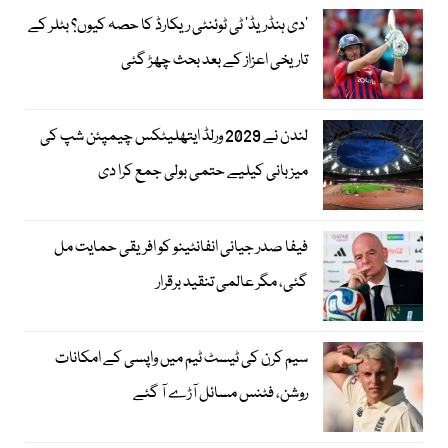
’دی ہنڈریڈ‘ ٹی ٹوئنٹی ریکارڈ کا حصہ کیوں؟ بٹلر کے
تاریخی اعزاز کے بعد بحث چھڑ گئی
لندن نے 2029 ورلڈ ایتھلیٹکس چیمپئن شپ کی
میزبانی کیلیے حتمی بولی جمع کرا دی
فیفا صدر جیانی انفانٹینو کو افریقی حمایت مل
گئی، مگر عالمی تنقید برقرار
سیم کرن کی ٹیسٹ ٹیم میں واپسی کے امکانات
روشن، فٹنس مسائل آڑے آ گئے