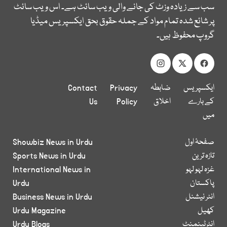
سب سے زیادہ وزٹ کی جانے والی ویب سائٹ ہے۔ اس ویب سائٹ
پر شائع شدہ تمام مواد کے جملہ حقوق بحق ایکسپریس میڈیا
گروپ محفوظ ہیں۔
ایکسپریس
ضابطہ
Privacy
Contact
کے بارے
اخلاق
Policy
Us
میں
صفحۂ اول
Showbiz News in Urdu
تازہ ترین
Sports News in Urdu
غزہ لہو لہو
International News in
پاکستان
Urdu
انٹر نیشنل
Business News in Urdu
کھیل
Urdu Magazine
انٹرٹینمنٹ
Urdu Blogs