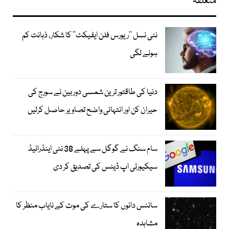
متعلقہ
نئی نسل ’’ریورس فلن ایفیکٹ‘‘ کا شکار، ذہانت کم
ہونے لگی
دنیا کی طاقتور ترین شمسی دوربین نے سورج کی
حیران کن اور انتہائی واضح تصاویر حاصل کرلیں
سام سنگ نے گوگل سے پہلے 38 نئی اینڈرائیڈ
سیکیورٹی اپ ڈیٹس کی تصدیق کر دی
سائنس دانوں کا ستارے کی موت کے نایاب منظر کا
مشاہدہ