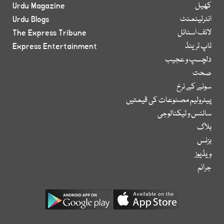
کھیل
Urdu Magazine
انٹرٹینمنٹ
Urdu Blogs
لائف اسٹائل
The Express Tribune
ٹاپ ٹرینڈ
Express Entertainment
دلچسپ و عجیب
صحت
سونے کے نرخ
پیٹرولیم مصنوعات کی قیمتیں
سائنس و ٹیکنالوجی
بلاگ
بزنس
ویڈیوز
جرائم