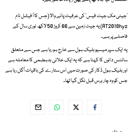
’جیٹی مک جیٹ فیس‘ کی عرفیت پانے والا (جس کا آفیشل نام
AT2018hyz) یہ جیٹ زمین سے 66 کروڑ 50 لاکھ نوری سال کے
فاصلے پر ہے۔
یہ ایک سپر میسیو بلیک ہول سے خارج ہو رہا ہے جس سے متعلق
سائنس دانوں کا کہنا ہے کہ یہ ایک خلائی بدہضمی کا معاملہ ہے
اور بلیک ہول ڈکار کی صورت میں اس ستارے کی باقیات اُگل رہا ہے
جس کو وہ چار برس قبل نگل گیا تھا۔