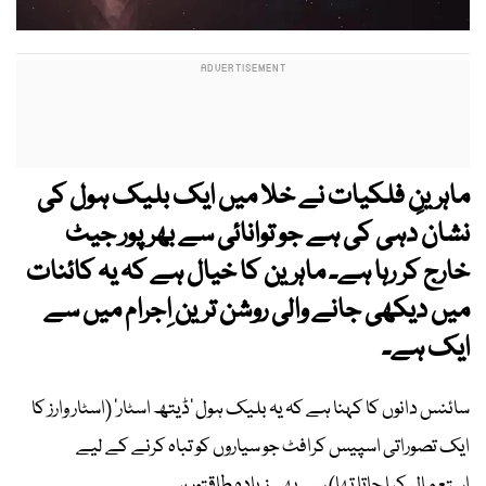
ماہرینِ فلکیات نے خلا میں ایک بلیک ہول کی
نشان دہی کی ہے جو توانائی سے بھرپور جیٹ
خارج کر رہا ہے۔ ماہرین کا خیال ہے کہ یہ کائنات
میں دیکھی جانے والی روشن ترین اِجرام میں سے
ایک ہے۔
سائنس دانوں کا کہنا ہے کہ یہ بلیک ہول ’ڈیتھ اسٹار‘ (اسٹار وارز کا
ایک تصوراتی اسپیس کرافٹ جو سیاروں کو تباہ کرنے کے لیے
استعمال کیا جاتا تھا) سے بھی زیادہ طاقتور ہے۔