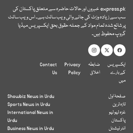
express.pk
خبروں اور حالات حاضرہ سے متعلق پاکستان کی
سب سے زیادہ وزٹ کی جانے والی ویب سائٹ ہے۔ اس ویب سائٹ
پر شائع شدہ تمام مواد کے جملہ حقوق بحق ایکسپریس میڈیا
گروپ محفوظ ہیں۔
ایکسپریس
ضابطہ
Privacy
Contact
کے بارے
اخلاق
Policy
Us
میں
صفحۂ اول
Showbiz News in Urdu
تازہ ترین
Sports News in Urdu
غزہ لہو لہو
International News in
پاکستان
Urdu
انٹر نیشنل
Business News in Urdu