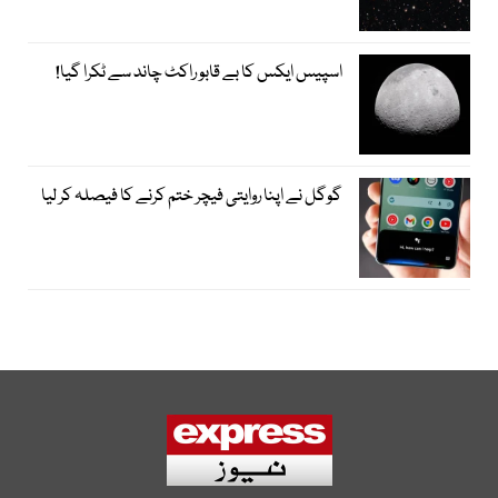
اسپیس ایکس کا بے قابو راکٹ چاند سے ٹکرا گیا!
گوگل نے اپنا روایتی فیچر ختم کرنے کا فیصلہ کر لیا