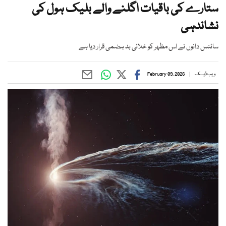
ستارے کی باقیات اگلنے والے بلیک ہول کی
نشاندہی
سائنس دانوں نے اس مظہر کو خلائی بد ہضمی قرار دیا ہے
ویب ڈیسک
February 09, 2026