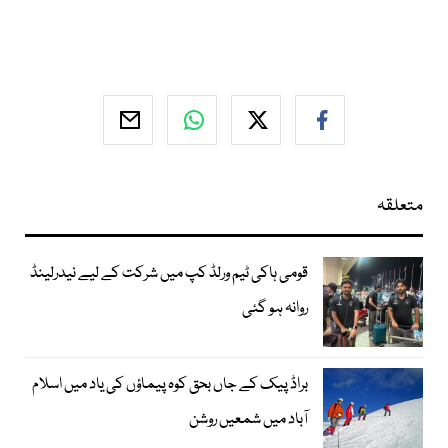
متعلقہ
قومی ہاکی ٹیم ورلڈ کپ میں شرکت کے لیے نیدرلینڈ
روانہ ہو گئی
براڈ پیک کے جاں بحق کوہ پیماؤں کی یاد میں اسلام
آباد میں شمعیں روشن