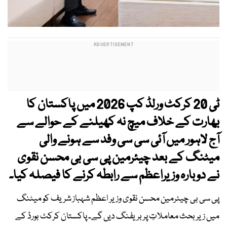
ٹی 20 کرکٹ ورلڈ کپ 2026 میں پاکستان کا
بھارت کے خلاف میچ نہ کھیلنے کے حوالے سے
آج لاہور میں آئی سی سی وفد سے ہونے والی
میٹنگ کے بعد چیئرمین پی سی بی محسن نقوی
نے دوبارہ وزیراعظم سے رابطہ کرنے کا فیصلہ کیا۔
پی سی بی چیئرمین محسن نقوی وزیر اعظم شہباز شریف کو میٹنگ
میں زیر بحث معاملاتِ پر بریفنگ دیں گے۔ پاکستان کرکٹ بورڈ کے