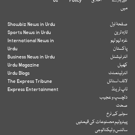
کے بارے
اخلاق
Policy
Us
میں
صفحۂ اول
Showbiz News in Urdu
تازہ ترین
Sports News in Urdu
غزہ لہو لہو
International News in
پاکستان
Urdu
انٹر نیشنل
Business News in Urdu
کھیل
Urdu Magazine
انٹرٹینمنٹ
Urdu Blogs
لائف اسٹائل
The Express Tribune
ٹاپ ٹرینڈ
Express Entertainment
دلچسپ و عجیب
صحت
سونے کے نرخ
پیٹرولیم مصنوعات کی قیمتیں
سائنس و ٹیکنالوجی