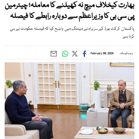
بھارت کیخلاف میچ نہ کھیلنے کا معاملہ؛ چیئرمین
پی سی بی کا وزیراعظم سے دوبارہ رابطے کا فیصلہ
پاکستان کرکٹ بورڈ کے سربراہ نے میٹنگ میں واضح کیا کہ فیصلہ حکومت نے ہی
کرنا ہے
ویب ڈیسک
February 08, 2026