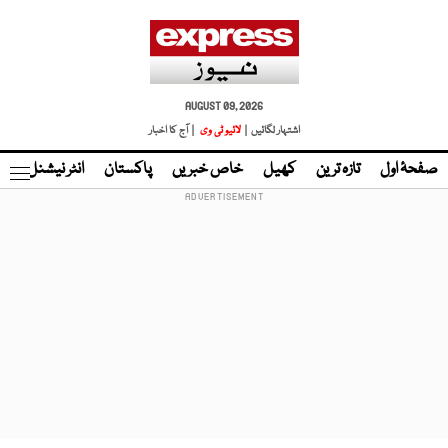
AUGUST 09, 2026
اشتہار لگائیں |
لائیو ٹی وی
| آج کا اخبار
صفحۂ اول
تازہ ترین
کھیل
خاص خبریں
پاکستان
انٹر نیشنل
ٹا