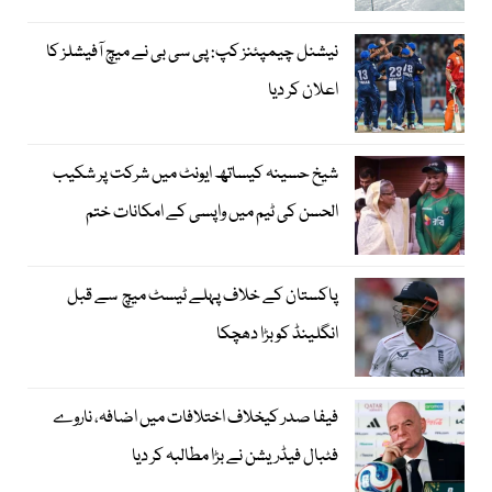
نیشنل چیمپئنز کپ: پی سی بی نے میچ آفیشلز کا
اعلان کر دیا
شیخ حسینہ کیساتھ ایونٹ میں شرکت پر شکیب
الحسن کی ٹیم میں واپسی کے امکانات ختم
پاکستان کے خلاف پہلے ٹیسٹ میچ سے قبل
انگلینڈ کو بڑا دھچکا
فیفا صدر کیخلاف اختلافات میں اضافہ، ناروے
فٹبال فیڈریشن نے بڑا مطالبہ کر دیا