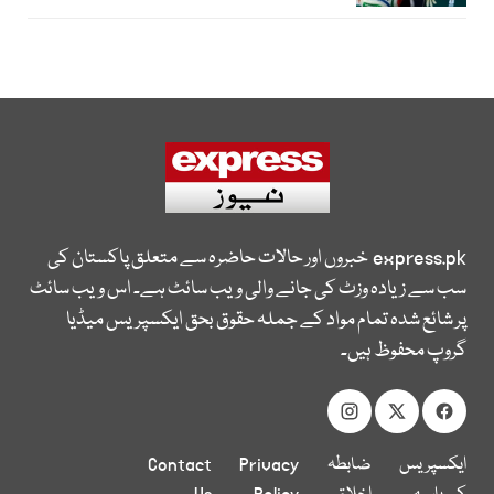
express.pk
خبروں اور حالات حاضرہ سے متعلق پاکستان کی
سب سے زیادہ وزٹ کی جانے والی ویب سائٹ ہے۔ اس ویب سائٹ
پر شائع شدہ تمام مواد کے جملہ حقوق بحق ایکسپریس میڈیا
گروپ محفوظ ہیں۔
ایکسپریس
ضابطہ
Privacy
Contact