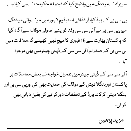
سربراہ نے میٹنگ میں واضح کیا کہ فیصلہ حکومت نے ہی کرنا ہے۔
پی سی بی کے ہیڈکوارٹر قذافی اسٹیڈیم لاہور میں ہونے والی میٹنگ
میں پی سی بی نے آئی سی سی وفد کو اپنے اصولی موقف سے آگاہ کیا
کہ پاکستان بھارت سے 15 فروری کا میچ نہیں کھیلے گا، ملاقات میں
بی سی بی کے صدر اور آئی سی سی کے ڈپٹی چیئرمین بھی موجود
تھے۔
آئی سی سی کے ڈپٹی چیئر مین عمران خواجہ نے بعض معاملات پر
پاکستان اور بنگلا دیش کے موقف کی حمایت بھی کی اور پی سی بی اور
بنگلا دیش کرکٹ بورڈ کے تحفظات دور کرانے کی یقین دہانی بھی
کرائی۔
مزید پڑھیں