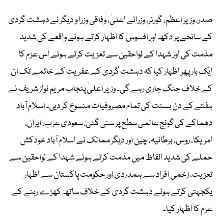
صدر، وزیر اعظم، گورنر، وزرائے اعلیٰ، وفاقی وزرا و دیگر نے دہشت گردی
کے سانحے پر دکھ اور افسوس کا اظہار کرتے ہوئے واقعے کی شدید
مذمت کی اور شہدا کے لواحقین سے تعزیت کرتے ہوئے اس عزم کا
ایک بار پھر اظہار کیا کہ دہشت گردی کے عفریت کے خاتمے تک ان
کے خلاف جنگ جاری رہے گی۔ وزیر اعلیٰ پنجاب مریم نواز شریف نے
ہفتے کے دن بسنت کی تمام مصروفیات منسوخ کر دیں۔ اسلام آباد
دھماکے کی گونج عالمی سطح پر سنی گئی، سعودی عرب، ایران،
امریکا، روس، برطانیہ، چین اور دیگر ممالک نے اسلام آباد خودکش
حملے کی شدید الفاظ میں مذمت کرتے ہوئے شہدا کے لواحقین سے
تعزیت، زخمی افراد سے ہمدردی اور حکومت پاکستان سے اظہار
یکجہتی کرتے ہوئے دہشت گردی کے خلاف ساتھ کھڑے رہنے کے
عزم کا اظہار کیا۔