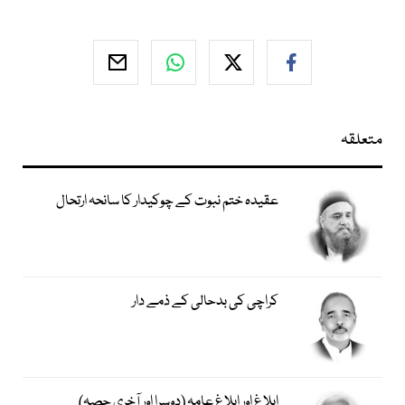
متعلقہ
عقیدہ ختم نبوت کے چوکیدار کا سانحہ ارتحال
کراچی کی بدحالی کے ذمے دار
ابلاغ اور ابلاغِ عامہ (دوسرا اور آخری حصہ)