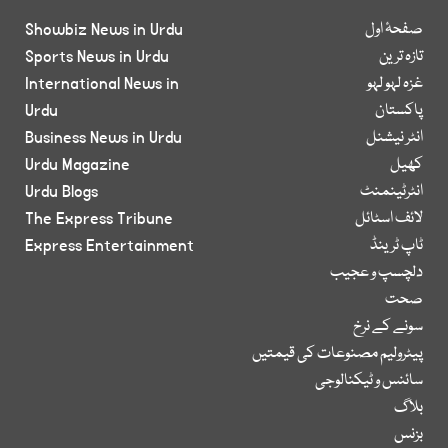
صفحۂ اول
Showbiz News in Urdu
تازہ ترین
Sports News in Urdu
غزہ لہو لہو
International News in
پاکستان
Urdu
انٹر نیشنل
Business News in Urdu
کھیل
Urdu Magazine
انٹرٹینمنٹ
Urdu Blogs
لائف اسٹائل
The Express Tribune
ٹاپ ٹرینڈ
Express Entertainment
دلچسپ و عجیب
صحت
سونے کے نرخ
پیٹرولیم مصنوعات کی قیمتیں
سائنس و ٹیکنالوجی
بلاگ
بزنس