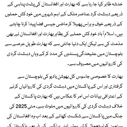
خدشہ ظاہر کیا جا رہا ہے کہ بھارت اور افغانستان کی پشت پناہی کے
ذریعے دہشت گرد عناصر ملک کے اہم شہروں میں خودکش حملوں
کے ذریعے خوف و ہراس پھیلا کر ماضی جیسی فضا پیدا کرنا چاہتے
ہیں۔ اسلام آباد خودکش حملے کی بظاہر بھارت اور افغانستان نے بھی
مذمت کی ہے لیکن ایک دنیا جانتی ہے کہ بھارت طویل عرصے سے
بلوچستان میں علیحدگی پسندوں کی مدد کرکے وہاں دہشت گردی
کی کارروائیوں میں مصروف ہے۔
بھارت کا خصوصی جاسوس کل بھوشن یادیو کی بلوچستان سے
گرفتاری اور اس کے پاکستان میں دہشت گردی کی کارروائیاں کرنے
کے اعترافی بیانات اس امر کا عکاس ہیں کہ بھارت پاکستان کے
خلاف دہشت گردی کی کارروائیوں میں ملوث ہے۔ مئی 2025 کی
جنگ میں پاکستان سے شکست کھانے کے بعد اب وہ افغانستان کی
سرزمین کو استعمال کرتے ہوئے اپنی پراکسی کے ذریعے پاکستان کے