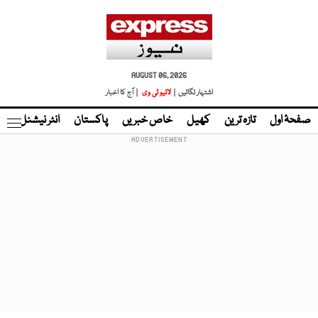
AUGUST 06, 2026
اشتہار لگائیں |
لائیو ٹی وی
| آج کا اخبار
صفحۂ اول
تازہ ترین
کھیل
خاص خبریں
پاکستان
انٹر نیشنل
ٹا