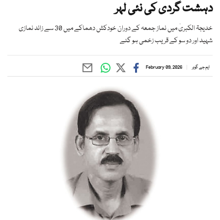
دہشت گردی کی نئی لہر
خدیجۃ الکبریٰ میں نماز جمعہ کے دوران خودکش دھماکے میں 30 سے زائد نمازی
شہید اور دو سو کے قریب زخمی ہو گئے
ایم جے گوہر
February 09, 2026