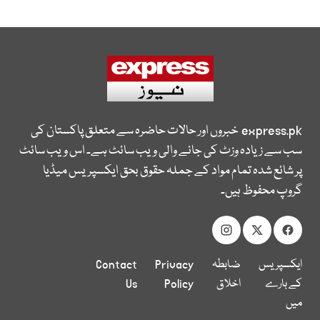
express.pk
خبروں اور حالات حاضرہ سے متعلق پاکستان کی
سب سے زیادہ وزٹ کی جانے والی ویب سائٹ ہے۔ اس ویب سائٹ
پر شائع شدہ تمام مواد کے جملہ حقوق بحق ایکسپریس میڈیا
گروپ محفوظ ہیں۔
ایکسپریس
ضابطہ
Privacy
Contact
کے بارے
اخلاق
Policy
Us
میں