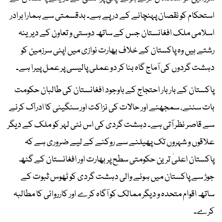
استحکام کو نقصان پہنچانے کے در پے ہے۔ بدقسمتی سے ہمارا برادر
اسلامی ملک افغانستان جس کے ساتھ دوستی و تعاون کے دیرینہ
رشتے ہیں وہ پاکستان کے خلاف بھارت نوازی میں اپنی سرزمین کو
دہشت گردوں کی آماج گاہ بنا کر دو عملی پالیسی پر عمل پیرا ہے۔
پاکستان کے بار بار احتجاج کے باوجود افغانستان کی طالبان حکومت
بات سننے، سمجھنے اور حالات کی نزاکت اور سنگینی کا ادراک کرنے
سے قاصر نظر آتی ہے۔ دہشت گردی کی اس نئی لہر کو ملک کے دیگر
علاقوں و شہروں تک پھیلنے سے روکنے کے لیے ضروری ہے کہ
پاکستان اعلیٰ ترین حکومتی سطح پر بھارت اور افغانستان کے گٹھ
جوڑ سے پاکستان میں ہونے والی دہشت گردی کو ٹھوس ثبوت کے
ساتھ اقوام متحدہ و دیگر ممالک کو آگاہ کرے اور کارروائی کا مطالبہ
کرے۔