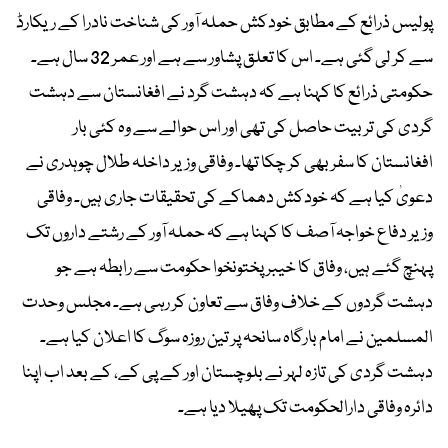
پولیس ذرائع کے مطابق خودکش حملہ آور کی شناخت نادرا کے ریکارڈ
سے کر لی گئی ہے۔ اس کا تعلق پشاور سے ہے اور عمر 32 سال ہے۔
حکومتی ذرائع کا کہنا ہے کہ دہشت گرد نے افغانستان سے دہشت
گردی کی تربیت حاصل کی تھی اور اس حوالے سے وہ کئی بار
افغانستان کا سفر بھی کر چکا تھا۔ وفاقی وزیر داخلہ طلال چوہدری نے
دعویٰ کیا ہے کہ خودکش دھماکے کی تحقیقات جاری ہیں۔ وفاقی
وزیر دفاع خواجہ آصف کا کہنا ہے کہ حملہ آور کے رشتے داروں تک
پہنچ گئے ہیں، وفاق کا خیبر پختونخوا حکومت سے رابطہ ہے جو
دہشت گردوں کے خلاف وفاق سے تعاون کر رہی ہے۔ مجلس وحدت
المسلمین نے امام بارگاہ سانحہ پر تین روزہ سوگ کا اعلان کیا ہے۔
دہشت گردی کی تازہ لہر نے بلوچستان اور کے پی کے، کے بعد اب اپنا
دائرہ وفاقی دارالحکومت تک پھیلا دیا ہے۔