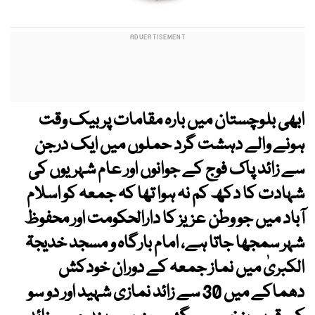
ابھی بلوچستان میں بارہ مقامات پر بیک وقت
ہونے والے دہشت گرد حملوں میں ایک درجن
سے زائد پاک فوج کے جوانوں اور عام شہریوں کی
شہادت کا دکھ کم نہ ہوا تھا کہ جمعہ کو اسلام
آباد میں جو وطن عزیز کا دارالحکومت اور محفوظ
شہر سمجھا جاتا ہے، امام بارگاہ و مسجد خدیجۃ
الکبریٰ میں نماز جمعہ کے دوران خودکش
دھماکے میں 30 سے زائد نمازی شہید اور دو سو