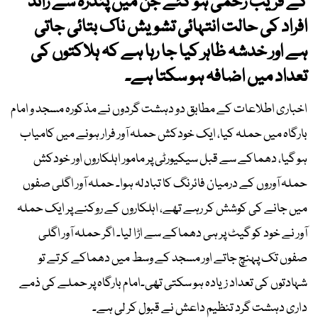
کے قریب زخمی ہو گئے جن میں پندرہ سے زائد
افراد کی حالت انتہائی تشویش ناک بتائی جاتی
ہے اور خدشہ ظاہر کیا جا رہا ہے کہ ہلاکتوں کی
تعداد میں اضافہ ہو سکتا ہے۔
اخباری اطلاعات کے مطابق دو دہشت گردوں نے مذکورہ مسجد و امام
بارگاہ میں حملہ کیا، ایک خودکش حملہ آور فرار ہونے میں کامیاب
ہو گیا، دھماکے سے قبل سیکیورٹی پر مامور اہلکاروں اور خودکش
حملہ آوروں کے درمیان فائرنگ کا تبادلہ ہوا۔ حملہ آور اگلی صفوں
میں جانے کی کوشش کر رہے تھے، اہلکاروں کے روکنے پر ایک حملہ
آور نے خود کو گیٹ پر ہی دھماکے سے اڑا لیا۔ اگر حملہ آور اگلی
صفوں تک پہنچ جاتے اور مسجد کے وسط میں دھماکے کرتے تو
شہادتوں کی تعداد زیادہ ہو سکتی تھی۔امام بارگاہ پر حملے کی ذمے
داری دہشت گرد تنظیم داعش نے قبول کر لی ہے۔