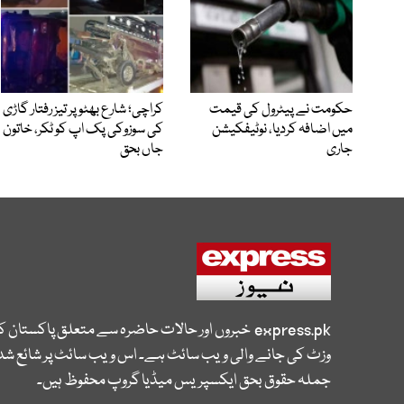
حکومت نے پیٹرول کی قیمت
کراچی؛ شارع بھٹو پر تیز رفتار گاڑی
میں اضافہ کردیا، نوٹیفکیشن
کی سوزوکی پک اپ کو ٹکر، خاتون
جاری
جاں بحق
express.pk
خبروں اور حالات حاضرہ سے متعلق پاکستان 
وزٹ کی جانے والی ویب سائٹ ہے۔ اس ویب سائٹ پر شائع شدہ
جملہ حقوق بحق ایکسپریس میڈیا گروپ محفوظ ہیں۔