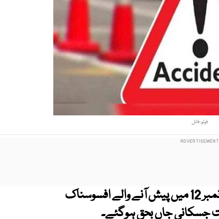
فوٹو: فائل
حیدرآباد کے علاقے ائیرپورٹ یونٹ نمبر 12 میں پیش آنے والے افسوسناک
قت جسکانی جاں بحق ہوگئے۔