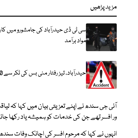
مزید پڑھیں
سی ٹی ڈی حیدرآباد کی جامشورو میں کارر
مواد برآمد
حیدرآباد، تیز رفتار منی بس کی ٹکر سے 10 سالہ معصوم ایان جاں بحق
آئی جی سندھ نے اپنے تعزیتی بیان میں کہا کہ لی
ور افسر تھے جن کی خدمات کو ہمیشہ یاد رکھا جائے
انہوں نے کہا کہ مرحوم افسر کی اچانک وفات سندھ