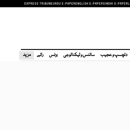
EXPRESS TRIBUNE
URDU E-PAPER
ENGLISH E-PAPER
SINDHI E-PAPER
L
دلچسپ و عجیب
سائنس و ٹیکنالوجی
بزنس
رائے
مزید