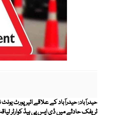
حیدرآباد:
ٹریفک حادثے میں ڈی ایس پی ہیڈ کوارٹر لیا