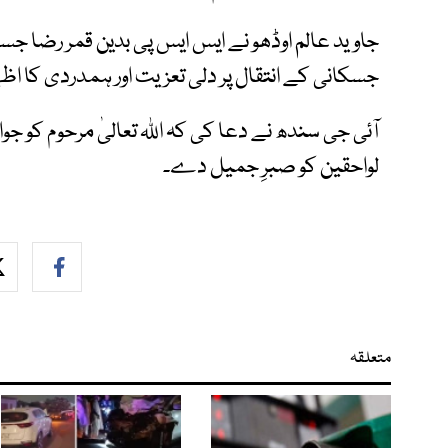
جاوید عالم اوڈھو نے ایس ایس پی بدین قمر رضا جس
جسکانی کے انتقال پر دلی تعزیت اور ہمدردی کا اظہا
آئی جی سندھ نے دعا کی کہ اللہ تعالیٰ مرحوم کو جوا
لواحقین کو صبرِ جمیل دے۔
متعلقہ