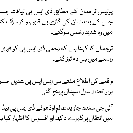
پولیس ترجمان کے مطابق ڈی ایس پی لیاقت جسکانی
جس کے باعث ان کی گاڑی بے قابو ہو کر سڑک کن
میں وہ شدید زخمی ہوگئے۔
ترجمان کا کہنا ہے کہ زخمی ڈی ایس پی کو فوری طور
راستے میں ہی دم توڑ گئے۔
واقعے کی اطلاع ملتے ہی ایس ایس پی عدیل حسین 
بڑی تعداد سول اسپتال پہنچ گئی۔
آئی جی سندھ جاوید عالم اوڈھو نے ڈی ایس پی ہیڈ ک
میں انتقال پر گہرے دکھ اور افسوس کا اظہار کیا 