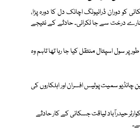
 کو دوران ڈرائیونگ اچانک دل کا دورہ پڑا،
ارے درخت سے جا ٹکرائی۔ حادثے کے نتیجے
 پر سول اسپتال منتقل کیا جا رہا تھا تاہم وہ
چانڈیو سمیت پولیس افسران اور اہلکاروں کی
وارٹر حیدرآباد لیاقت جسکانی کے کار حادثے
ہے۔