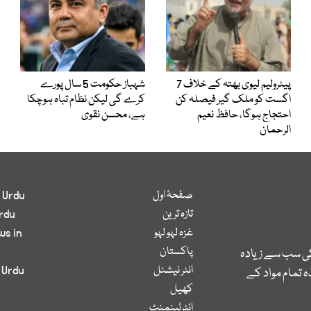
پیٹرولیم لیوی بھتہ کے خلاف 7
شہباز حکومت 5 سال پورے
اگست کو ملک گیر فیصلہ کن
کرے گی لیکن نظام تباہ ہوچکا
احتجاج ہوگا، حافظ نعیم
ہے، محسن نقوی
الرحمان
صفحۂ اول
 Urdu
تازہ ترین
rdu
غزہ لہو لہو
ws in
پاکستان
کی سب سے زیادہ
انٹر نیشنل
 Urdu
 تمام مواد کے
کھیل
انٹرٹینمنٹ