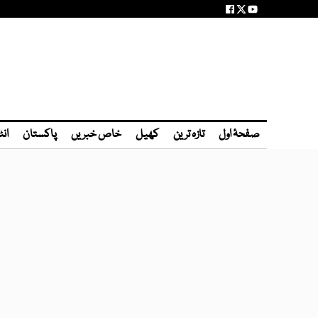
صفحۂ اول
تازہ ترین
کھیل
خاص خبریں
پاکستان
انٹ