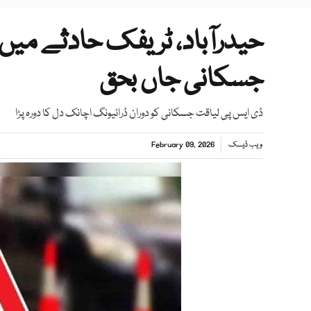
حیدرآباد، ٹریفک حادثے میں ڈ
جسکانی جاں بحق
ڈی ایس پی لیاقت جسکانی کو دوران ڈرائیونگ اچانک دل کا دورہ پڑا
ویب ڈیسک
February 09, 2026