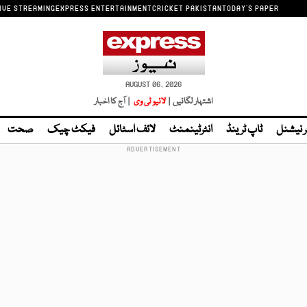
IVE STREAMING
EXPRESS ENTERTAINMENT
CRICKET PAKISTAN
TODAY'S PAPER
AUGUST 06, 2026
اشتہار لگائیں |
لائیو ٹی وی
| آج کا اخبار
ر نیشنل
ٹاپ ٹرینڈ
انٹرٹینمنٹ
لائف اسٹائل
فیکٹ چیک
صحت