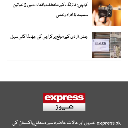
کراچی: فائرنگ کے مختلف واقعات میں 2 خواتین
سمیت 4 افراد زخمی
جشن آزادی کے موقع پر کراچی کی جھنڈا گلی سیل
express.pk
خبروں اور حالات حاضرہ سے متعلق پاکستان کی