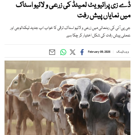
ڈے زی پرائیویٹ لمیٹڈ کی زرعی و لائیو اسٹاک
میں نمایاں پیش رفت
جی پی آئی کی رہنمائی میں زرعی و لائیو اسٹاک ترقی کا خواب اب جدید ٹیکنالوجی اور
عملی پیش رفت کی شکل اختیار کر چکا ہے
ویب ڈیسک
February 09, 2026