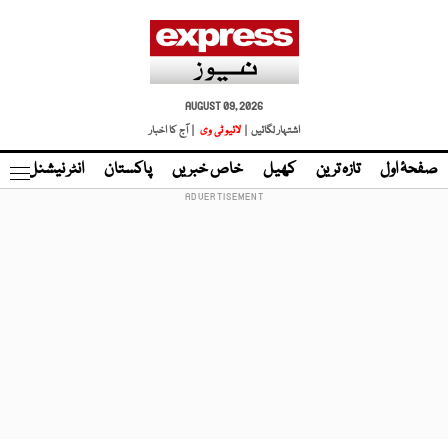
AUGUST 09, 2026
اشتہار لگائیں |
لائیو ٹی وی
| آج کا اخبار
صفحۂ اول
تازہ ترین
کھیل
خاص خبریں
پاکستان
انٹر نیشنل
ٹا