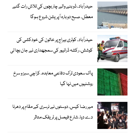
حیدرآباد، ڈوبنے والے چار بچوں کی تلاش رات گئے
معطل، صبح دوبارہ آپریشن شروع ہوگا
حیدرآباد، کوٹری بیراج پر خاتون کی خودکشی کی
کوشش، رکشہ ڈرائیور کی سمجھداری نے جان بچا لی
پاک سعودی ترک دفاعی معاہدہ، کراچی سبز و سرخ
روشنیوں میں نہا گیا
میر رضا کیس، دوستوں نے نرسری کے مقام پر دھرنا
دے دیا، شارع فیصل پر ٹریفک متاثر