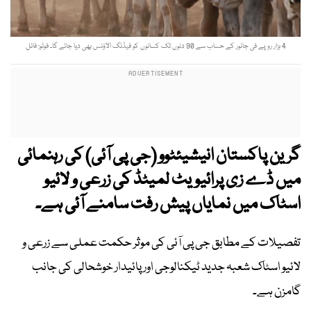
4 ہزار روپے فی جانور کے حساب سے 90 دنوں تک کسانوں کو فیڈنگ الاؤنس بھی دیا جائے گا۔ فوٹو: فائل
گرین پاکستان انیشیئٹوو (جی پی آئی) کی رہنمائی
میں ڈے زی پرائیویٹ لمیٹڈ کی زرعی و لائیو
اسٹاک میں نمایاں پیش رفت سامنے آئی ہے۔
تفصیلات کے مطابق جی پی آئی کی موثر حکمت عملی سے زرعی و
لائیو اسٹاک شعبہ جدید ٹیکنالوجی اور پائیدار خوشحالی کی جانب
گامزن ہے۔