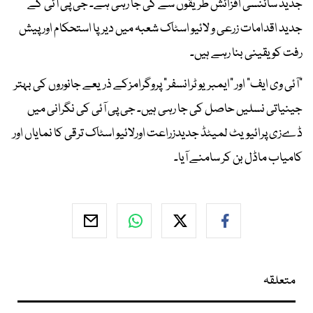
جدید سائنسی افزائش طریقوں سے کی جا رہی ہے۔ جی پی آئی کے
جدید اقدامات زرعی و لائیو اسٹاک شعبہ میں دیرپا استحکام اور پیش
رفت کو یقینی بنا رہے ہیں۔
"آئی وی ایف" اور "ایمبریو ٹرانسفر" پروگرامزکے ذریعے جانوروں کی بہتر
جینیاتی نسلیں حاصل کی جا رہی ہیں۔ جی پی آئی کی نگرانی میں
ڈےزی پرائیویٹ لمیٹڈ جدیدزراعت اورلائیو اسٹاک ترقی کا نمایاں اور
کامیاب ماڈل بن کر سامنے آیا۔
متعلقہ