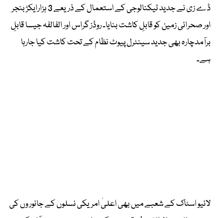
ڈے زی نے جدید ٹیکنالوجی کے استعمال کے ذریعے 3 ہزارایکڑ بنجر
اور صحرائی زمین کو قابلِ کاشت بنایا۔ روڈز گراس اور الفالفہ جیسا قابلِ
برآمدچارہ بھی جدید سینٹرل پیوٹ نظام کے تحت کاشت کیا جارہا
ہے۔
لائیو اسٹاک کے شعبے میں بھی اعلیٰ امریکی نسلوں کے جانور وں کی