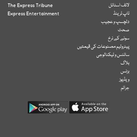
لائف اسٹائل
The Express Tribune
ٹاپ ٹرینڈ
Express Entertainment
دلچسپ و عجیب
صحت
سونے کے نرخ
پیٹرولیم مصنوعات کی قیمتیں
سائنس و ٹیکنالوجی
بلاگ
بزنس
ویڈیوز
جرائم