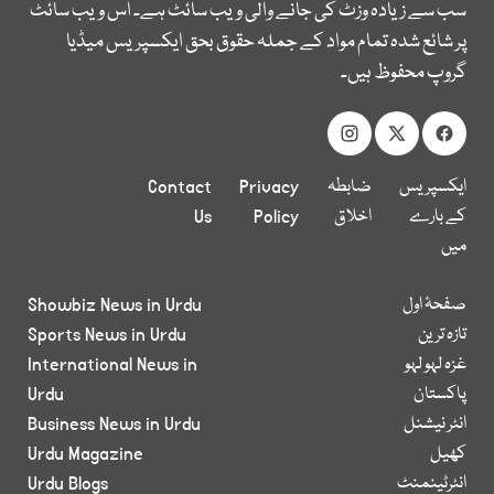
سب سے زیادہ وزٹ کی جانے والی ویب سائٹ ہے۔ اس ویب سائٹ
پر شائع شدہ تمام مواد کے جملہ حقوق بحق ایکسپریس میڈیا
گروپ محفوظ ہیں۔
ایکسپریس
ضابطہ
Privacy
Contact
کے بارے
اخلاق
Policy
Us
میں
صفحۂ اول
Showbiz News in Urdu
تازہ ترین
Sports News in Urdu
غزہ لہو لہو
International News in
پاکستان
Urdu
انٹر نیشنل
Business News in Urdu
کھیل
Urdu Magazine
انٹرٹینمنٹ
Urdu Blogs