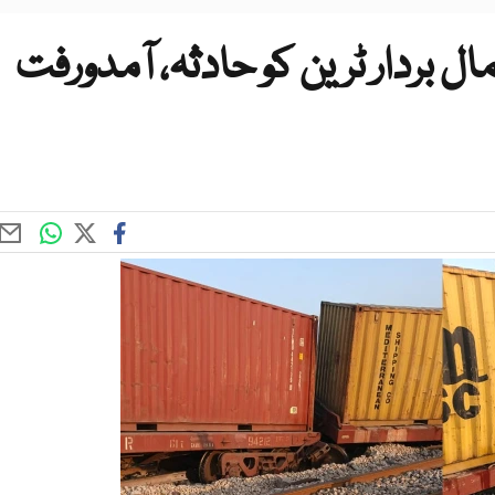
 بردار ٹرین کو حادثہ، آمدورفت