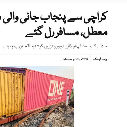
کراچی سے پنجاب جانی والی مال
معطل، مسافر رل گئے
حادثے کے باعث اَپ اور ڈاؤن دونوں پٹڑیوں کو شدید نقصان پہنچا ہے
ویب ڈیسک
February 09, 2026