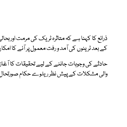
کے بعد ٹرینوں کی آمد و رفت معمول پر آنے کا امکا
حادثے کی وجوہات جاننے کے لیے تحقیقات کا آغاز ک
والی مشکلات کے پیش نظر ریلوے حکام صورتحال پر