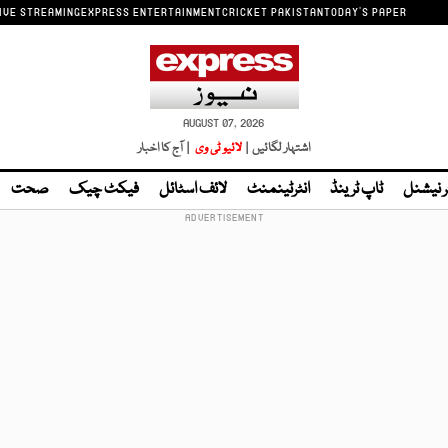
IVE STREAMING
EXPRESS ENTERTAINMENT
CRICKET PAKISTAN
TODAY'S PAPER
AUGUST 07, 2026
اشتہار لگائیں |
لائیو ٹی وی
| آج کا اخبار
ر نیشنل
ٹاپ ٹرینڈ
انٹرٹینمنٹ
لائف اسٹائل
فیکٹ چیک
صحت