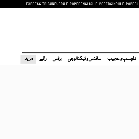
EXPRESS TRIBUNE
URDU E-PAPER
ENGLISH E-PAPER
SINDHI E-PAPER
L
دلچسپ و عجیب
سائنس و ٹیکنالوجی
بزنس
رائے
مزید