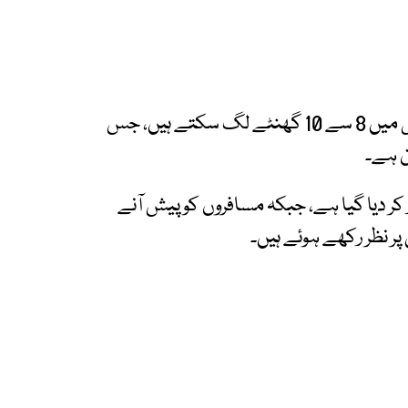
ذرائع کا کہنا ہے کہ متاثرہ ٹریک کی مرمت اور بحالی میں 8 سے 10 گھنٹے لگ سکتے ہیں، جس
ن ہے۔
ر دیا گیا ہے، جبکہ مسافروں کو پیش آنے
 نظر رکھے ہوئے ہیں۔