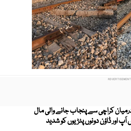
رمیان کراچی سے پنجاب جانے والی مال
َپ اور ڈاؤن دونوں پٹڑیوں کو شدید