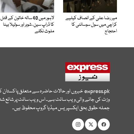
میر رضا علی کے انصاف کیلیے
لاہور میں 40 سالہ خاتون کے قتل
کراچی میں سول سوسائٹی کا
کا ڈراپ سین، شوہر اور سوتیلا بیٹا
احتجاج
ملوث نکلے
express.pk
خبروں اور حالات حاضرہ سے متعلق پاکستان 
وزٹ کی جانے والی ویب سائٹ ہے۔ اس ویب سائٹ پر شائع شدہ
جملہ حقوق بحق ایکسپریس میڈیا گروپ محفوظ ہیں۔