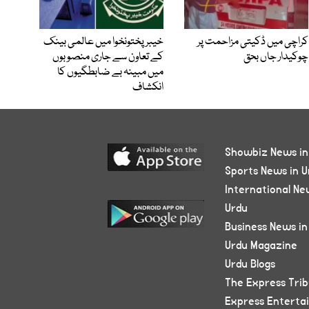
کراچی میں ڈکیتی مزاحمت پر
خیبرپختونخوا میں عالمی بینک
چوکیدار جاں بحق
کے تعاون سے جاری منصوبوں
میں مبینہ بے ضابطگیوں کا
انکشاف
Showbiz News in
Sports News in U
International Ne
Urdu
Business News in
Urdu Magazine
Urdu Blogs
The Express Tri
Express Enterta