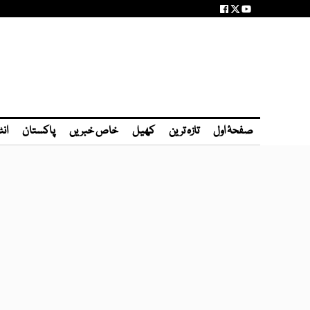
صفحۂ اول
تازہ ترین
کھیل
خاص خبریں
پاکستان
انٹ