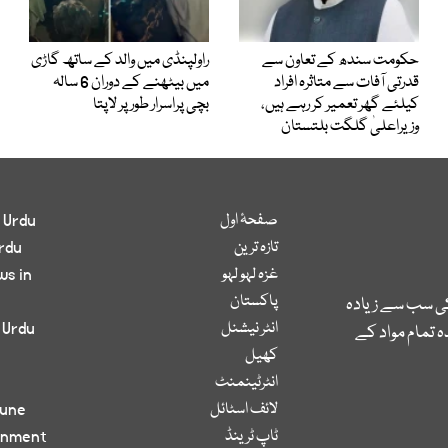
حکومت سندھ کے تعاون سے
راولپنڈی میں والد کے ساتھ گاڑی
قدرتی آفات سے متاثرہ افراد
میں بیٹھنے کے دوران 6 سالہ
کیلئے گھر تعمیر کر رہے ہیں،
بچی پراسرار طور پر لاپتا
وزیراعلیٰ گلگت بلتستان
صفحۂ اول
 Urdu
تازہ ترین
rdu
غزہ لہو لہو
ws in
پاکستان
کی سب سے زیادہ
انٹر نیشنل
 Urdu
 تمام مواد کے
کھیل
انٹرٹینمنٹ
لائف اسٹائل
bune
ٹاپ ٹرینڈ
inment