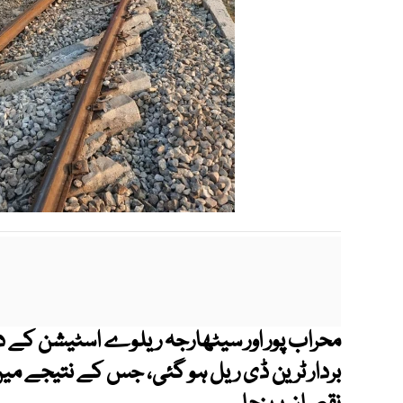
محراب پور اور سیٹھارجہ ریلوے اسٹیشن کے د
بردار ٹرین ڈی ریل ہو گئی، جس کے نتیجے میں ا