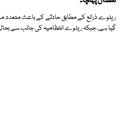
نقصان پہنچا۔
ریلوے ذرائع کے مطابق حادثے کے باعث متعدد مساف
گیا ہے، جبکہ ریلوے انتظامیہ کی جانب سے بحالی ک