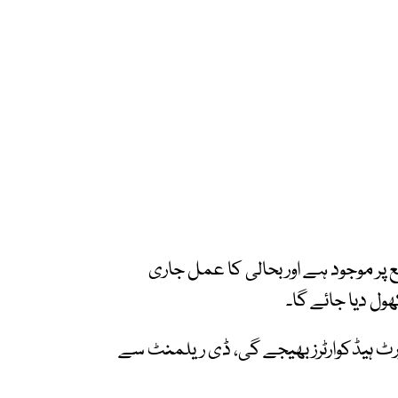
 پر موجود ہے اور بحالی کا عمل جاری
ل دیا جائے گا۔
رٹ ہیڈکوارٹرز بھیجے گی، ڈی ریلمنٹ سے