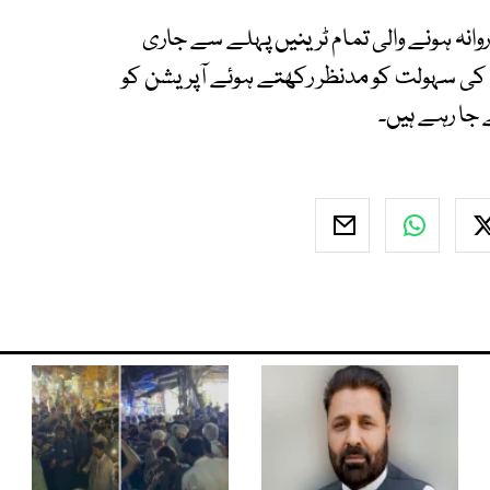
ہ ہونے والی تمام ٹرینیں پہلے سے جاری
 کی سہولت کو مدنظر رکھتے ہوئے آپریشن کو
جا رہے ہیں۔