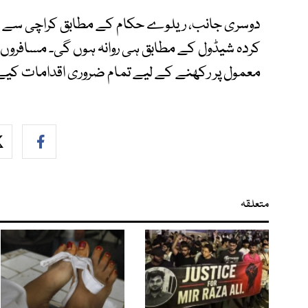
دوسری جانب، ریلوے حکام کے مطابق کراچی سے روان
کردہ شیڈول کے مطابق ہی روانہ ہوں گی۔ مسافروں
معمول پر رکھنے کے لیے تمام ضروری اقدامات کیے 
متعلقہ