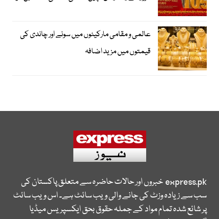
عالمی و مقامی مارکیٹوں میں سونے اور چاندی کی
قیمتوں میں مزید اضافہ
express.pk
خبروں اور حالات حاضرہ سے متعلق پاکستان کی
سب سے زیادہ وزٹ کی جانے والی ویب سائٹ ہے۔ اس ویب سائٹ
پر شائع شدہ تمام مواد کے جملہ حقوق بحق ایکسپریس میڈیا