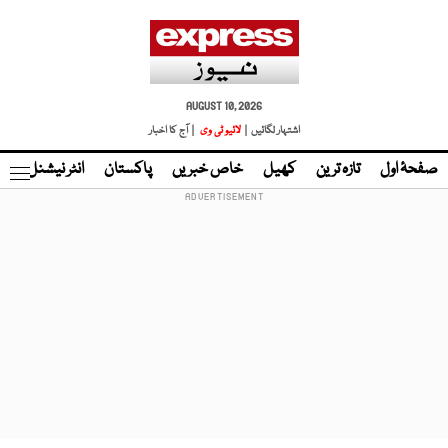
AUGUST 10, 2026
اشتہار لگائیں |
لائیو ٹی وی
| آج کا اخبار
صفحۂ اول
تازہ ترین
کھیل
خاص خبریں
پاکستان
انٹر نیشنل
ٹا