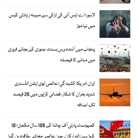
لاہور؛ اے ایس آئی کی لڑکی سے مبینہ زیادتی کیس
میں نیا موڑ
پنجاب میں آئندہ برس بسنت جنوری کے بجائے فروری
میں منانے کا فیصلہ
ایران امریکا کشیدگی؛ عالمی ایوی ایشن انڈسٹری
شدید بحران کا شکار، فضائی کرایوں میں 35 فیصد
تک اضافہ
کمیونسٹ پارٹی آف چائنا کے 105 سال مکمل؛ 10
کروڑ سے زائد ارکان، چین عالمی معاشی طاقت بن گیا