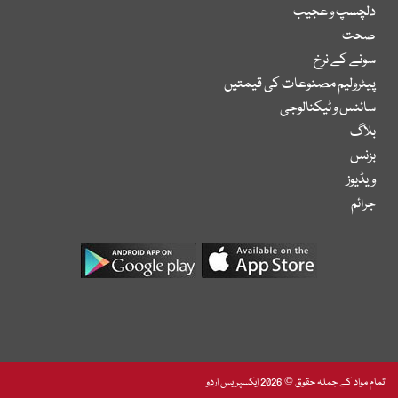
دلچسپ و عجیب
صحت
سونے کے نرخ
پیٹرولیم مصنوعات کی قیمتیں
سائنس و ٹیکنالوجی
بلاگ
بزنس
ویڈیوز
جرائم
تمام مواد کے جملہ حقوق © 2026 ایکسپریس اردو