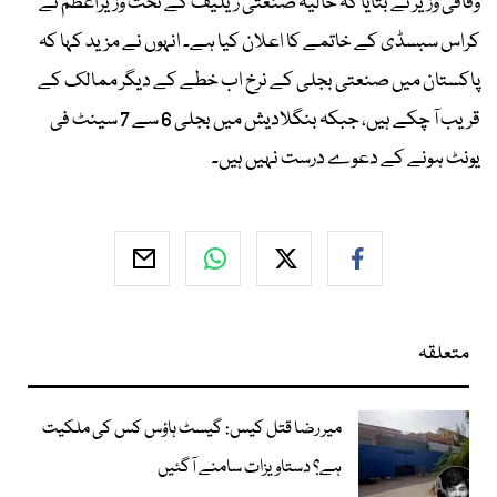
وفاقی وزیر نے بتایا کہ حالیہ صنعتی ریلیف کے تحت وزیراعظم نے
کراس سبسڈی کے خاتمے کا اعلان کیا ہے۔ انہوں نے مزید کہا کہ
پاکستان میں صنعتی بجلی کے نرخ اب خطے کے دیگر ممالک کے
قریب آ چکے ہیں، جبکہ بنگلادیش میں بجلی 6 سے 7 سینٹ فی
یونٹ ہونے کے دعوے درست نہیں ہیں۔
متعلقہ
میر رضا قتل کیس: گیسٹ ہاؤس کس کی ملکیت
ہے؟ دستاویزات سامنے آگئیں