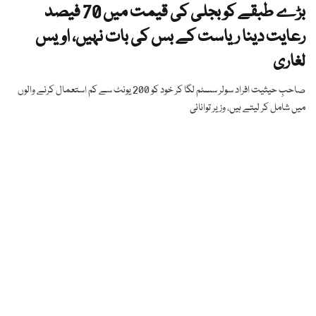
بڑے طبقے کو بجلی کی قیمت میں 70 فیصد
رعایت دینا ریاست کے بس کی بات نہیں، اویس
لغاری
صاحبِ حیثیت افراد سولر سسٹم لگا کر خود کو 200 یونٹ سے کم استعمال کرنے والوں
میں شامل کر لیتے ہیں، وزیر توانائی