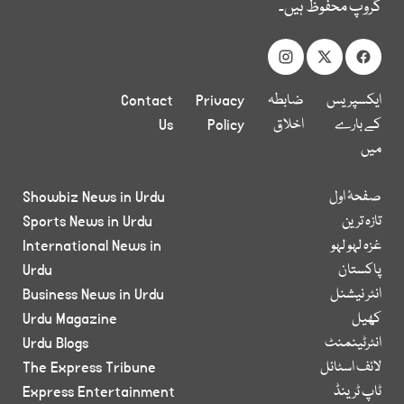
گروپ محفوظ ہیں۔
ایکسپریس
ضابطہ
Privacy
Contact
کے بارے
اخلاق
Policy
Us
میں
صفحۂ اول
Showbiz News in Urdu
تازہ ترین
Sports News in Urdu
غزہ لہو لہو
International News in
پاکستان
Urdu
انٹر نیشنل
Business News in Urdu
کھیل
Urdu Magazine
انٹرٹینمنٹ
Urdu Blogs
لائف اسٹائل
The Express Tribune
ٹاپ ٹرینڈ
Express Entertainment