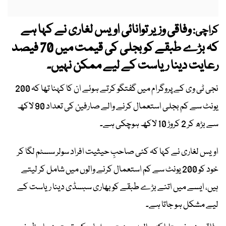
وفاقی وزیر توانائی اویس لغاری نے کہا ہے
کراچی:
کہ بڑے طبقے کو بجلی کی قیمت میں 70 فیصد
رعایت دینا ریاست کے لیے ممکن نہیں۔
نجی ٹی وی کے پروگرام میں گفتگو کرتے ہوئے ان کا کہنا تھا کہ 200
یونٹ سے کم بجلی استعمال کرنے والے صارفین کی تعداد 90 لاکھ
سے بڑھ کر 2 کروڑ 10 لاکھ ہوچکی ہے۔
اویس لغاری نے کہا کہ کئی صاحبِ حیثیت افراد سولر سسٹم لگا کر
خود کو 200 یونٹ سے کم استعمال کرنے والوں میں شامل کر لیتے
ہیں، ایسے میں اتنے بڑے طبقے کو بھاری سبسڈی دینا ریاست کے
لیے مشکل ہو جاتا ہے۔