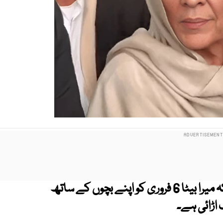
عمران خان کی بہن علیمہ خان نے کہا ہے کہ میرا بیٹا 6 فروری کو اپنے بچوں کے ساتھ
 اڑائی ہے۔