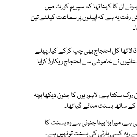
وئے ان کا کہنا تھا کہ سپریم کورٹ میں
ش رفت یہ ہے کہ اپیلوں پر سماعت کیلئے تین
۔
لا تھا کل احتجاج بھی چپ کرکے کیا، پہلے
ستانیوں نے خاموشی سے احتجاج ریکارڈ کرایا۔
ن روک سکتا ہے، لاہوریوں کا جنون دیکھا بچہ
 ہے، میرا بڑا بیٹا جنونی ہے وہ بسنت کا
، یہ کسی پارٹی کی بسنت تو نہیں ہے۔