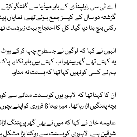
اے ٹی سی راولپنڈی کے باہر میڈیا سے گفتگو کرتے ہ
گزشتہ دو سال کے کیسز جمع ہوئے تھے، نمایاں پی
رکنی بنچ بنا دیا گیا۔ کل کا احتجاج بہت زبردست تھا
انہوں نے کہا کہ لوگوں نے جسطرح چپ کرکے ووٹ ڈا
یہ کہتے تھے گھر بیٹھو اب کہتے ہیں باہر نکلو، پاک
ہم نے کسی کو نہیں کہا تھا کہ بسنت نہ مناو۔
ان کا کہنا تھا کہ لاہوریوں کو بسنت منانے سے کو
بچہ پتنگیں اڑا رہا تھا، میرا بیٹا 6 فروری کو اپنے بچوں کے ساتھ بسنت منانے گیا تھا۔
علیمہ خان نے کہا کہ میں نے بھی گھر پر پتنگ اڑائی
شوقین ہے، لاہوری کو بسنت سے روکنا بڑا مشکل ہے