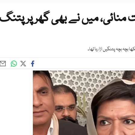
منائی، میں نے بھی گھر پر پتنگ
بچہ بچہ پتنگیں اڑا رہا تھا۔