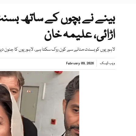
بینے نے بچوں کے ساتھ بسنت 
اڑائی، علیمہ خان
لاہوریوں کو بسنت منانے سے کون روک سکتا ہے، لاہوریوں کا جنون دیکھا 
ویب ڈیسک
February 09, 2026