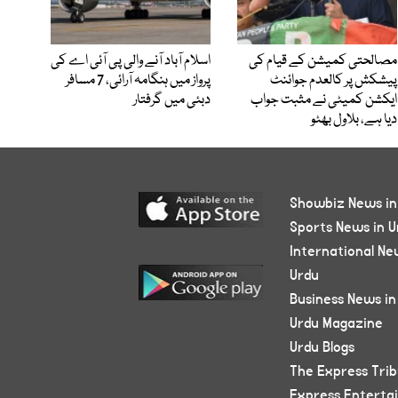
مصالحتی کمیشن کے قیام کی
اسلام آباد آنے والی پی آئی اے کی
پیشکش پر کالعدم جوائنٹ
پرواز میں ہنگامہ آرائی، 7 مسافر
ایکشن کمیٹی نے مثبت جواب
دبئی میں گرفتار
دیا ہے، بلاول بھٹو
Showbiz News in
Sports News in U
International Ne
Urdu
Business News in
Urdu Magazine
Urdu Blogs
The Express Tri
Express Enterta