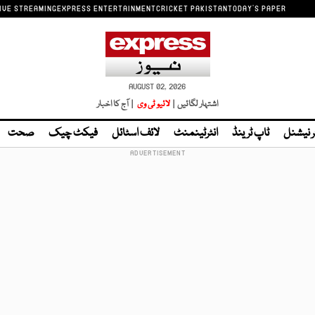
IVE STREAMING
EXPRESS ENTERTAINMENT
CRICKET PAKISTAN
TODAY'S PAPER
AUGUST 02, 2026
اشتہار لگائیں |
لائیو ٹی وی
| آج کا اخبار
ر نیشنل
ٹاپ ٹرینڈ
انٹرٹینمنٹ
لائف اسٹائل
فیکٹ چیک
صحت