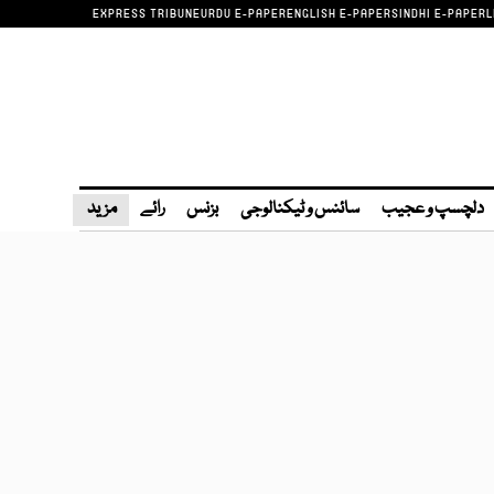
EXPRESS TRIBUNE
URDU E-PAPER
ENGLISH E-PAPER
SINDHI E-PAPER
L
دلچسپ و عجیب
سائنس و ٹیکنالوجی
بزنس
رائے
مزید