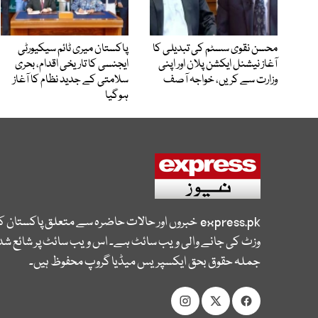
محسن نقوی سسٹم کی تبدیلی کا
پاکستان میری ٹائم سیکیورٹی
آغاز نیشنل ایکشن پلان اور اپنی
ایجنسی کا تاریخی اقدام، بحری
وزارت سے کریں، خواجہ آصف
سلامتی کے جدید نظام کا آغاز
ہوگیا
express.pk
خبروں اور حالات حاضرہ سے متعلق پاکستان 
وزٹ کی جانے والی ویب سائٹ ہے۔ اس ویب سائٹ پر شائع شدہ
جملہ حقوق بحق ایکسپریس میڈیا گروپ محفوظ ہیں۔