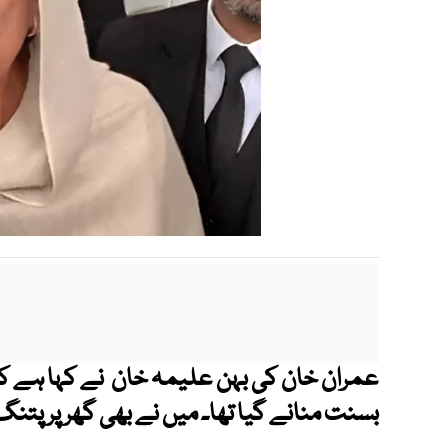
بسنت منانے گیا تھا۔ میں نے بھی گھر پر پتنگ