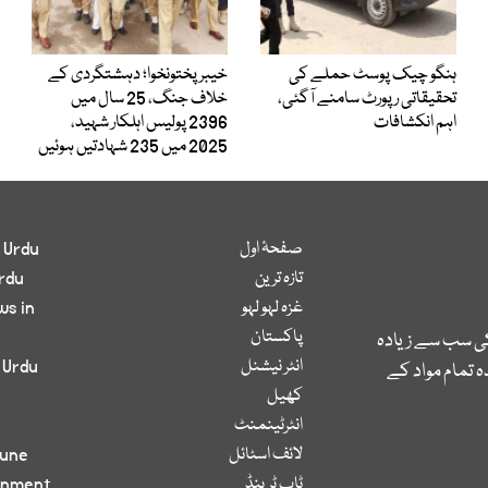
ہنگو چیک پوسٹ حملے کی
خیبرپختونخوا؛ دہشتگردی کے
تحقیقاتی رپورٹ سامنے آگئی،
خلاف جنگ، 25 سال میں
اہم انکشافات
2396 پولیس اہلکار شہید،
2025 میں 235 شہادتیں ہوئیں
صفحۂ اول
 Urdu
تازہ ترین
rdu
غزہ لہو لہو
ws in
پاکستان
کی سب سے زیادہ
انٹر نیشنل
 Urdu
 تمام مواد کے
کھیل
انٹرٹینمنٹ
لائف اسٹائل
bune
ٹاپ ٹرینڈ
inment