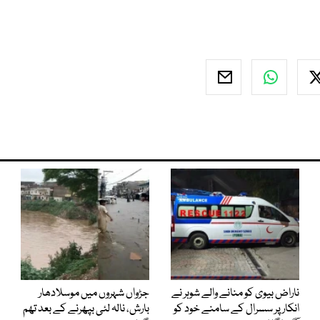
ناراض بیوی کو منانے والے شوہر نے
جڑواں شہروں میں موسلادھار
انکار پر سسرال کے سامنے خود کو
بارش، نالہ لئی بپھرنے کے بعد تھم