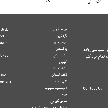
آگ لگا لی
گیا
صفحۂ اول
 Urdu
تازہ ترین
rdu
غزہ لہو لہو
ws in
پاکستان
کی سب سے زیادہ
انٹر نیشنل
 Urdu
 تمام مواد کے
کھیل
انٹرٹینمنٹ
لائف اسٹائل
bune
ٹاپ ٹرینڈ
inment
دلچسپ و عجیب
Contact Us
صحت
سونے کے نرخ
پیٹرولیم مصنوعات کی قیمتیں