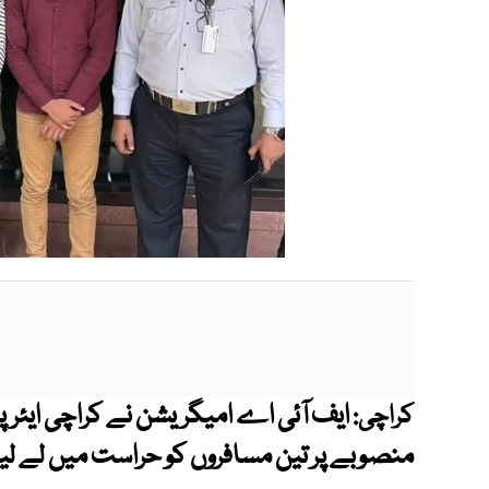
ایف آئی اے امیگریشن نے کراچی ایئرپ
کراچی:
منصوبے پر تین مسافروں کو حراست میں لے لی