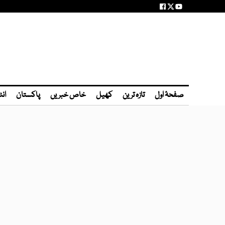
صفحۂ اول
تازہ ترین
کھیل
خاص خبریں
پاکستان
انٹ