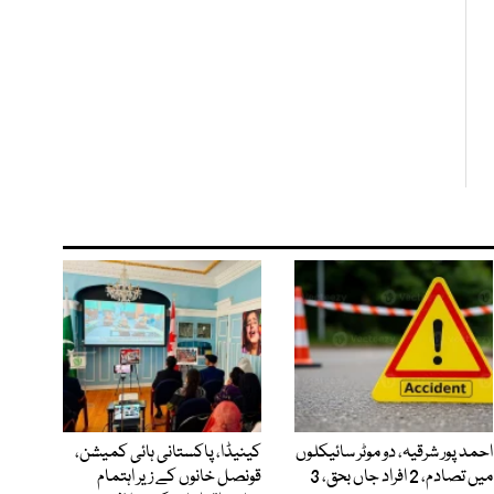
احمد پور شرقیہ، دو موٹر سائیکلوں
کینیڈا، پاکستانی ہائی کمیشن،
میں تصادم، 2 افراد جاں بحق، 3
قونصل خانوں کے زیر اہتمام