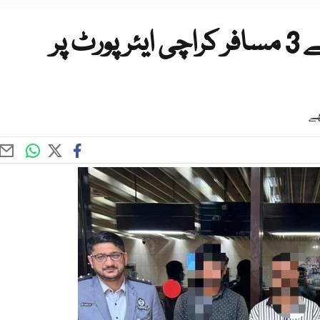
زیمبیا سے ڈی پورٹ کیے گئے 3 مسافر کراچی ایئرپورٹ پر
ھے