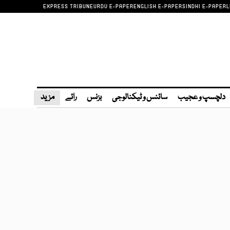
EXPRESS TRIBUNE
URDU E-PAPER
ENGLISH E-PAPER
SINDHI E-PAPER
L
دلچسپ و عجیب
سائنس و ٹیکنالوجی
بزنس
رائے
مزید