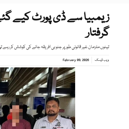
گرفتار
تینوں ملزمان غیر قانونی طور پر جنوبی افریقہ جانے کی کوشش کر رہے ت
ویب ڈیسک
February 09, 2026