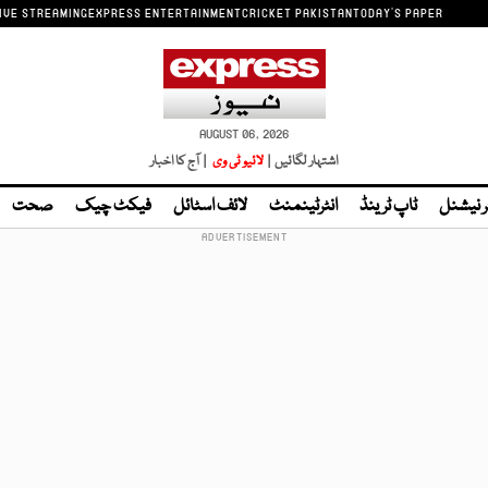
IVE STREAMING
EXPRESS ENTERTAINMENT
CRICKET PAKISTAN
TODAY'S PAPER
AUGUST 06, 2026
اشتہار لگائیں |
لائیو ٹی وی
| آج کا اخبار
ر نیشنل
ٹاپ ٹرینڈ
انٹرٹینمنٹ
لائف اسٹائل
فیکٹ چیک
صحت