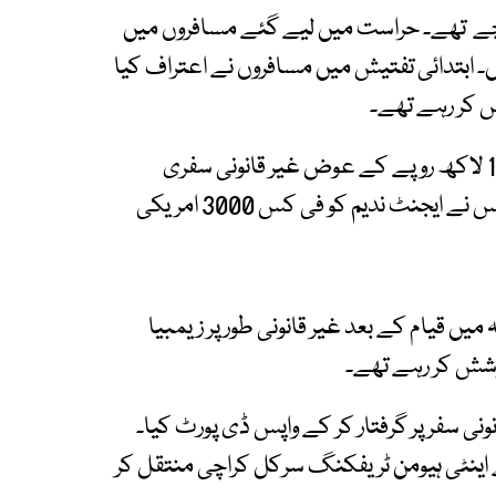
نچے تھے۔ حراست میں لیے گئے مسافروں میں
 ابتدائی تفتیش میں مسافروں نے اعتراف کیا
شش کر رہے تھے۔
مزمل علی نے گجرات کے ایجنٹ نوید کے ذریعے 18 لاکھ روپے کے عوض غیر قانونی سفری
انتظامات کروائے، جبکہ محمد ارسلان اور محمد اویس نے ایجنٹ ندیم کو فی کس 3000 امریکی
میں قیام کے بعد غیر قانونی طور پر زیمبیا
کوشش کر رہے تھے۔
ونی سفر پر گرفتار کر کے واپس ڈی پورٹ کیا۔
اینٹی ہیومن ٹریفکنگ سرکل کراچی منتقل کر