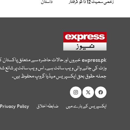
زخمی سمیت 12 ڈاکو گرفتار
داستان
express.pk
خبروں اور حالات حاضرہ سے متعلق پاکستان 
وزٹ کی جانے والی ویب سائٹ ہے۔ اس ویب سائٹ پر شائع شدہ
جملہ حقوق بحق ایکسپریس میڈیا گروپ محفوظ ہیں۔
ایکسپریس کے بارے میں
ضابطہ اخلاق
Privacy Policy