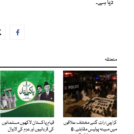
دیا ہے۔
متعلقہ
کراچی؛ رات گئے مختلف علاقوں
قیامِ پاکستان لاکھوں مسلمانوں
میں مبینہ پولیس مقابلے، 8
کی قربانیوں اور عزم کی لازوال