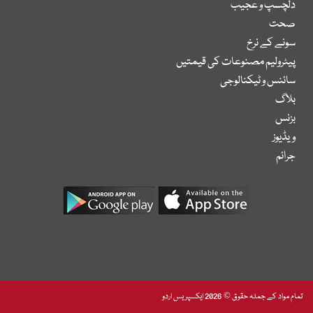
دلچسپ و عجیب
صحت
سونے کے نرخ
پیٹرولیم مصنوعات کی قیمتیں
سائنس و ٹیکنالوجی
بلاگ
بزنس
ویڈیوز
جرائم
تمام مواد کے جملہ حقوق © 2026 ایکسپریس اردو