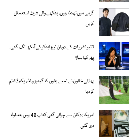
گرمی میں ٹھنڈا رہیں، پنکھے والی شرٹ استعمال
کریں
لائیو نشریات کے دوران نیوز اینکر کی آنکھ لگ گئی،
پھر کیا ہوا؟
بھارتی خاتون نے لمبے بالوں کا گینیز ورلڈ ریکارڈ قائم
کر دیا
امریکا: دکان سے چرائی گئی کتاب 40 برس بعد لوٹا
دی گئی