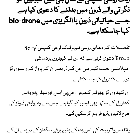
ایک روسی کمپنی نے حال ہی میں کبوتروں کو
نگرانی والے ڈرون میں بدلنے کا دعویٰ کیا ہے
جسے حیاتیاتی ڈرون یا انگریزی میں bio-drone
کہا جاسکتا ہے۔
تفصیلات کے مطابق روسی نیورو ٹیکنالوجی کمپنی ’Neiry
Group‘ دعویٰ کرتی ہے کہ اس نے کبوتروں پر دماغی
امپلانٹس نصب کیے ہیں جن کے ذریعے اُن کے پرواز کے راستوں کو
دور سے کنٹرول کیا جا سکتا ہے۔
ان کبوتروں کو چھوٹے کیمروں، جی پی ایس، اور سولر-پاور والے
کنٹرول کے ساتھ بھی لیس کیا گیا ہے جس سے وہ روایتی ڈرونز کی
طرح لائیو ویڈیو فراہم کر سکیں گے۔
پائلٹس یا تربیت کی ضرورت کے بغیر، برقی سگنلز کے ذریعے ان کے