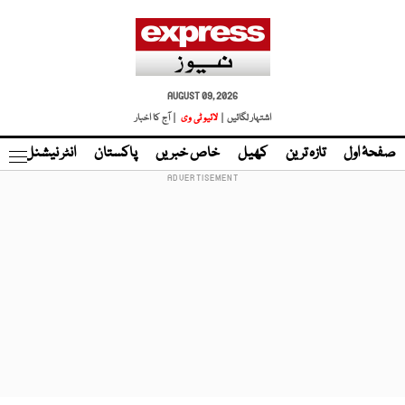
AUGUST 09, 2026
اشتہار لگائیں |
لائیو ٹی وی
| آج کا اخبار
صفحۂ اول
تازہ ترین
کھیل
خاص خبریں
پاکستان
انٹر نیشنل
ٹا