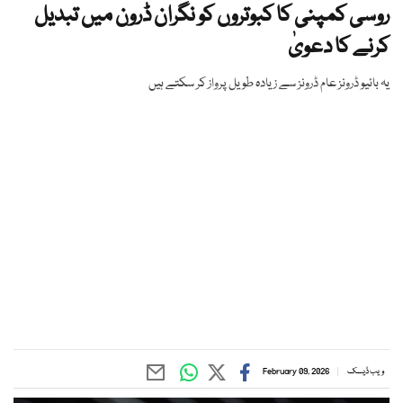
روسی کمپنی کا کبوتروں کو نگران ڈرون میں تبدیل
کرنے کا دعویٰ
یہ بائیو ڈرونز عام ڈرونز سے زیادہ طویل پرواز کر سکتے ہیں
ویب ڈیسک
February 09, 2026