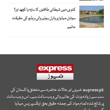
کنویں میں شیطانی طاقتوں کا سایہ یا کچھ اور؟
سوشل میڈیا پر وائرل ہونے والی ویڈیو کی حقیقت
جانیے
express.pk
خبروں اور حالات حاضرہ سے متعلق پاکستان کی
سب سے زیادہ وزٹ کی جانے والی ویب سائٹ ہے۔ اس ویب سائٹ
پر شائع شدہ تمام مواد کے جملہ حقوق بحق ایکسپریس میڈیا