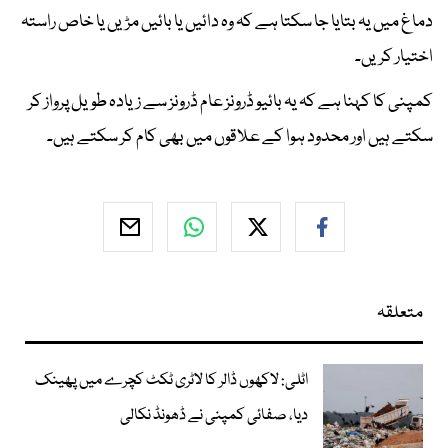
دماغ میں یہ بتایا جا سکتا ہے کہ وہ دائیں یا بائیں مڑیں یا خاص راستہ
اختیار کریں۔
کمپنی کا کہنا ہے کہ یہ بائیو ڈرونز عام ڈرونز سے زیادہ طویل پرواز کر
سکتے ہیں اور محدود ہوا کے علاقوں میں بھی کام کر سکتے ہیں۔
متعلقہ
اٹلی: لاکھوں ڈالر کا لاٹری ٹکٹ کچرے میں پھینک
دیا، صفائی کمپنی نے ڈھونڈ نکالی