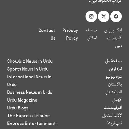
گروپ محفوظ ہیں۔
ایکسپریس
ضابطہ
Privacy
Contact
کے بارے
اخلاق
Policy
Us
میں
صفحۂ اول
Showbiz News in Urdu
تازہ ترین
Sports News in Urdu
غزہ لہو لہو
International News in
پاکستان
Urdu
انٹر نیشنل
Business News in Urdu
کھیل
Urdu Magazine
انٹرٹینمنٹ
Urdu Blogs
لائف اسٹائل
The Express Tribune
ٹاپ ٹرینڈ
Express Entertainment