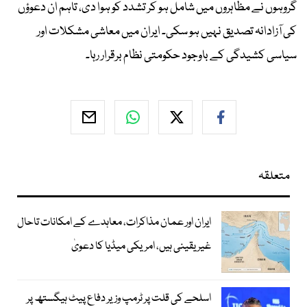
گروہوں نے مظاہروں میں شامل ہو کر تشدد کو ہوا دی، تاہم ان دعوؤں
کی آزادانہ تصدیق نہیں ہو سکی۔ ایران میں معاشی مشکلات اور
سیاسی کشیدگی کے باوجود حکومتی نظام برقرار رہا۔
متعلقہ
ایران اور عمان مذاکرات، معاہدے کے امکانات تاحال
غیر یقینی ہیں، امریکی میڈیا کا دعویٰ
اسلحے کی قلت پر ٹرمپ وزیر دفاع پیٹ ہیگستھ پر