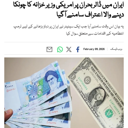
ایران میں ڈالر بحران پر امریکی وزیر خزانہ کا چونکا
دینے والا اعتراف سامنے آگیا
یہ بیان اس وقت سامنے آیا جب ایک سینیٹر نے ایران پر دباؤ بڑھانے کے لیے ٹرمپ
انتظامیہ کے اقدامات سے متعلق سوال کیا
ویب ڈیسک
February 09, 2026