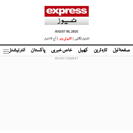
AUGUST 06, 2026
اشتہار لگائیں |
لائیو ٹی وی
| آج کا اخبار
صفحۂ اول
تازہ ترین
کھیل
خاص خبریں
پاکستان
انٹر نیشنل
ٹا