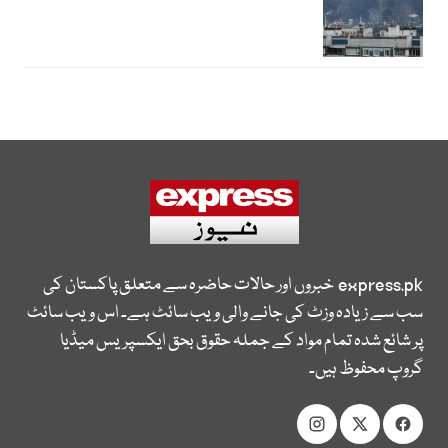
express.pk
خبروں اور حالات حاضرہ سے متعلق پاکستان کی
سب سے زیادہ وزٹ کی جانے والی ویب سائٹ ہے۔ اس ویب سائٹ
پر شائع شدہ تمام مواد کے جملہ حقوق بحق ایکسپریس میڈیا
گروپ محفوظ ہیں۔