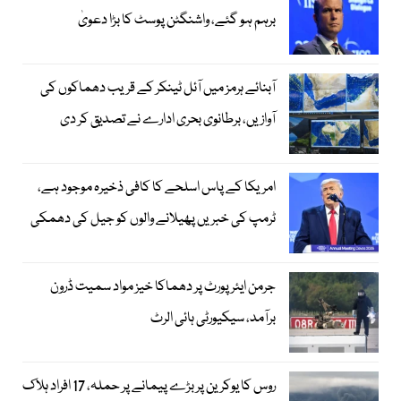
برہم ہو گئے، واشنگٹن پوسٹ کا بڑا دعویٰ
آبنائے ہرمز میں آئل ٹینکر کے قریب دھماکوں کی
آوازیں، برطانوی بحری ادارے نے تصدیق کر دی
امریکا کے پاس اسلحے کا کافی ذخیرہ موجود ہے،
ٹرمپ کی خبریں پھیلانے والوں کو جیل کی دھمکی
جرمن ایئرپورٹ پر دھماکا خیز مواد سمیت ڈرون
برآمد، سیکیورٹی ہائی الرٹ
روس کا یوکرین پر بڑے پیمانے پر حملہ، 17 افراد ہلاک