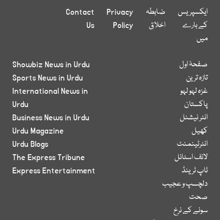
ایکسپریس
ضابطہ
Privacy
Contact
کے بارے
اخلاق
Policy
Us
میں
صفحۂ اول
Showbiz News in Urdu
تازہ ترین
Sports News in Urdu
غزہ لہو لہو
International News in
پاکستان
Urdu
انٹر نیشنل
Business News in Urdu
کھیل
Urdu Magazine
انٹرٹینمنٹ
Urdu Blogs
لائف اسٹائل
The Express Tribune
ٹاپ ٹرینڈ
Express Entertainment
دلچسپ و عجیب
صحت
سونے کے نرخ