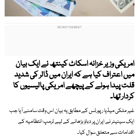
امریکی وزیر خزانہ اسکاٹ کینتھ نے ایک بیان
میں اعتراف کیا ہے کہ ایران میں ڈالر کی شدید
قلت پیدا ہونے کے پیچھے امریکی پالیسیوں کا
کردار تھا۔
غیر ملکی میڈیا رپورٹس کے مطابق یہ بیان اس وقت سامنے آیا جب
ایک سینیٹر نے ایران پر دباؤ بڑھانے کے لیے ٹرمپ انتظامیہ کے
اقدامات سے متعلق سوال کیا۔