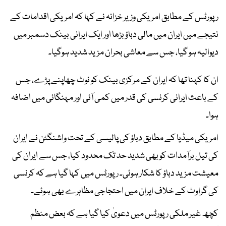
رپورٹس کے مطابق امریکی وزیر خزانہ نے کہا کہ امریکی اقدامات کے
نتیجے میں ایران میں مالی دباؤ بڑھا اور ایک ایرانی بینک دسمبر میں
دیوالیہ ہو گیا، جس سے معاشی بحران مزید شدید ہوگیا۔
ان کا کہنا تھا کہ ایران کے مرکزی بینک کو نوٹ چھاپنے پڑے، جس
کے باعث ایرانی کرنسی کی قدر میں کمی آئی اور مہنگائی میں اضافہ
ہوا۔
امریکی میڈیا کے مطابق دباؤ کی پالیسی کے تحت واشنگٹن نے ایران
کی تیل برآمدات کو بھی شدید حد تک محدود کیا، جس سے ایران کی
معیشت مزید دباؤ کا شکار ہوئی۔ رپورٹس میں کہا گیا ہے کہ کرنسی
کی گراوٹ کے خلاف ایران میں احتجاجی مظاہرے بھی ہوئے۔
کچھ غیر ملکی رپورٹس میں دعویٰ کیا گیا ہے کہ بعض منظم