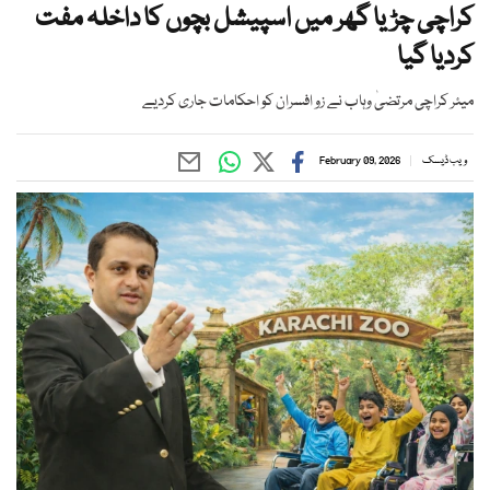
کراچی چڑیا گھر میں اسپیشل بچوں کا داخلہ مفت
کردیا گیا
میئر کراچی مرتضیٰ وہاب نے زو افسران کو احکامات جاری کردیے
ویب ڈیسک
February 09, 2026