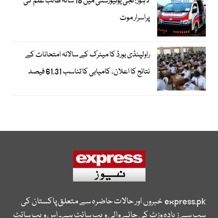
لاہور: نجی یونیورسٹی میں 18 سالہ طالب علم کی
پراسرار موت
راولپنڈی بورڈ کا میٹرک کے سالانہ امتحانات کے
نتائج کا اعلان، کامیابی کا تناسب 61.31 فیصد
express.pk
خبروں اور حالات حاضرہ سے متعلق پاکستان کی
سب سے زیادہ وزٹ کی جانے والی ویب سائٹ ہے۔ اس ویب سائٹ