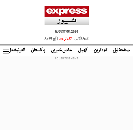
AUGUST 06, 2026
اشتہار لگائیں |
لائیو ٹی وی
| آج کا اخبار
صفحۂ اول
تازہ ترین
کھیل
خاص خبریں
پاکستان
انٹر نیشنل
ٹا