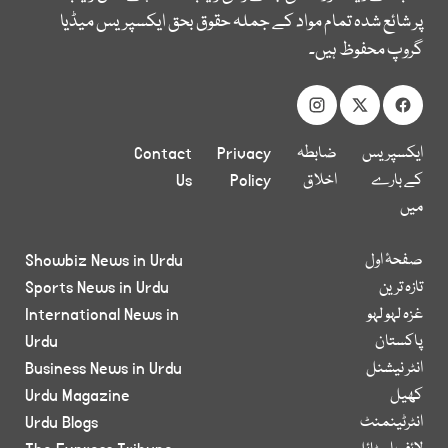
پر شائع شدہ تمام مواد کے جملہ حقوق بحق ایکسپریس میڈیا
گروپ محفوظ ہیں۔
ایکسپریس
ضابطہ
Privacy
Contact
کے بارے
اخلاق
Policy
Us
میں
صفحۂ اول
Showbiz News in Urdu
تازہ ترین
Sports News in Urdu
غزہ لہو لہو
International News in
پاکستان
Urdu
انٹر نیشنل
Business News in Urdu
کھیل
Urdu Magazine
انٹرٹینمنٹ
Urdu Blogs