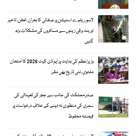
لاہور ریلوے اسٹیشن پر صفائی کا بحران، تعفن، تاخیر
اور بند برقی زینوں سے مسافروں کی مشکلات بڑھ
گئیں
وزیراعظم کی ہدایت پر ایم ڈی کیٹ 2026 کا امتحان
ملتوی، نئی تاریخ بھی مقرر
صدرِ مملکت کی جانب سے ججز کی تعیناتی کی
سمری کی منظوری نہ دینے کے خلاف درخواست پر
فیصلہ محفوظ