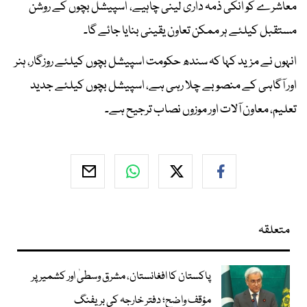
معاشرے کو انکی ذمہ داری لینی چاہیے، اسپیشل بچوں کے روشن
مستقبل کیلئے ہر ممکن تعاون یقینی بنایا جائے گا۔
انہوں نے مزید کہا کہ سندھ حکومت اسپیشل بچوں کیلئے روزگار، ہنر
اور آگاہی کے منصوبے چلا رہی ہے، اسپیشل بچوں کیلئے جدید
تعلیم، معاون آلات اور موزوں نصاب ترجیح ہے۔
متعلقہ
پاکستان کا افغانستان، مشرق وسطیٰ اور کشمیر پر
مؤقف واضح؛ دفتر خارجہ کی بریفنگ