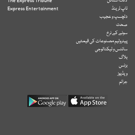
لائف اسٹائل
The Express Tribune
ٹاپ ٹرینڈ
Express Entertainment
دلچسپ و عجیب
صحت
سونے کے نرخ
پیٹرولیم مصنوعات کی قیمتیں
سائنس و ٹیکنالوجی
بلاگ
بزنس
ویڈیوز
جرائم