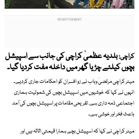
بلدیہ عظمیٰ کراچی کی جانب سے اسپیشل
کراچی:
بچوں کیلئے چڑیا گھر میں داخلہ مفت کردیا گیا۔
میئر کراچی مرتضیٰ وہاب نے زو افسران کو احکامات جاری کردیے۔
انہوں نے کہا کہ خوشیوں میں اسپیشل بچوں کی شمولیت ہماری
اجتماعی ذمہ داری ہے، تفریحی مقامات پر اسپیشل بچوں کی آمد
باعث فخر اور خوشی ہے۔
میئر کراچی نے کہا کہ اسپیشل بچے ہمارا قیمتی اثاثہ ہیں اور