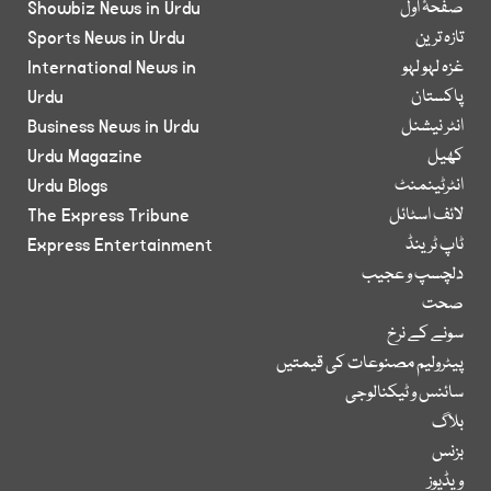
صفحۂ اول
Showbiz News in Urdu
تازہ ترین
Sports News in Urdu
غزہ لہو لہو
International News in
پاکستان
Urdu
انٹر نیشنل
Business News in Urdu
کھیل
Urdu Magazine
انٹرٹینمنٹ
Urdu Blogs
لائف اسٹائل
The Express Tribune
ٹاپ ٹرینڈ
Express Entertainment
دلچسپ و عجیب
صحت
سونے کے نرخ
پیٹرولیم مصنوعات کی قیمتیں
سائنس و ٹیکنالوجی
بلاگ
بزنس
ویڈیوز