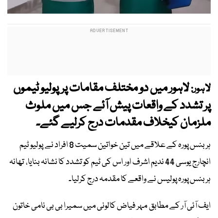
لاہور میں دو مختلف مقامات پرپولیو ٹیموں
لاہور:
پر تشدد کے واقعات پیش آئے جس میں ملوث
ملزمان کیخلاف مقدمات درج کرلیے گئے۔
ہربنس پورہ کے علاقے میں تین خواتین سمیت 8 افراد نے پولیو ٹیم
انچارج یوسی 44 ندیم اشرف اور اس کی ٹیم کو تشدد کا نشانہ بنایا، تھانہ
ہربنس پورہ پولیس نے واقعے کا مقدمہ درج کرلیا۔
ایف آئی آر کے مطابق مہر فیاض کالونی میں سمیرا بی بی نامی خاتون