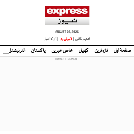
AUGUST 08, 2026
اشتہار لگائیں |
لائیو ٹی وی
| آج کا اخبار
صفحۂ اول
تازہ ترین
کھیل
خاص خبریں
پاکستان
انٹر نیشنل
ٹا