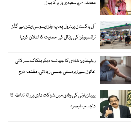
معاہدے پر سعودی وزیر کا بیان
آل پاکستان پیٹرول پمپ اونرز ایسوسی ایشن نے گڈز
ٹرانسپورٹرز کی ہڑتال کی حمایت کا اعلان کردیا
راولپنڈی: شادی کا جھانسہ دیکر بنکاک سے لائی
خاتون سے زبردستی جنسی زیادتی، مقدمہ درج
پیپلز پارٹی کی وفاق میں شراکت داری پر رانا ثنا اللہ کا
دلچسپ تبصرہ