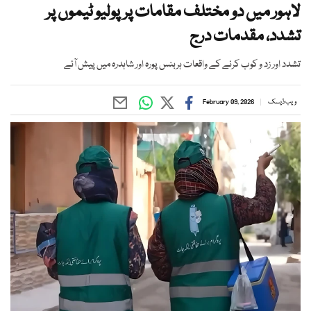
لاہور میں دو مختلف مقامات پرپولیو ٹیموں پر
تشدد، مقدمات درج
تشدد اور زد و کوب کرنے کے واقعات ہربنس پورہ اور شاہدرہ میں پیش آئے
ویب ڈیسک
February 09, 2026