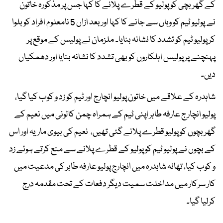
کے گھر بچی کو پولیو کے قطرے پلانے کا کہا جس پر مذکورہ خاتون
نے پولیو ٹیم کو وہاں سے جانے کا کہا اور بعد ازاں 5 نامعلوم افراد کو بلوا
کر پولیو ٹیم کو تشدد کا نشانہ بنایا۔ ملزمان نے پولیس کے موقع پر
پہنچنے پر پولیس اہلکاروں کو بھی تشدد کا نشانہ بنایا اور دھمکیاں
دیں۔
شاہدرہ کے علاقے میں خاتون پولیو انچارج اور ٹیم کو زد و کوب کیا گیا،
پولیو انچار ج عارفہ طاہر اپنی ٹیم کے ہمراہ چمن کالونی میں نعیم کے
گھر بچوں کو پولیو قطرے پلانے گئی تھیں، نعیم کی بیوی ماریہ اور اس
کے بچوں نے پولیو ٹیم کو پولیو کے قطرے پلانے سے منع کرتے ہوئے زد
و کوب کیا، تھانہ شاہدرہ میں انچارج پولیو عارفہ طاہر کی مدعیت میں
کار سرکار میں مداخلت سمیت دیگر دفعات کے تحت مقدمہ درج
کرلیا گیا۔