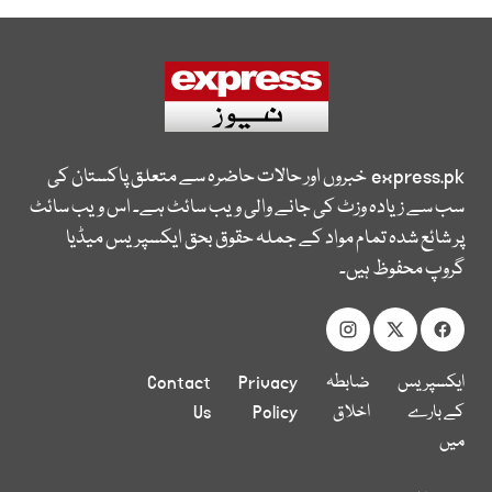
express.pk
خبروں اور حالات حاضرہ سے متعلق پاکستان کی
سب سے زیادہ وزٹ کی جانے والی ویب سائٹ ہے۔ اس ویب سائٹ
پر شائع شدہ تمام مواد کے جملہ حقوق بحق ایکسپریس میڈیا
گروپ محفوظ ہیں۔
ایکسپریس
ضابطہ
Privacy
Contact
کے بارے
اخلاق
Policy
Us
میں