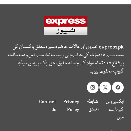
express.pk
خبروں اور حالات حاضرہ سے متعلق پاکستان کی
سب سے زیادہ وزٹ کی جانے والی ویب سائٹ ہے۔ اس ویب سائٹ
پر شائع شدہ تمام مواد کے جملہ حقوق بحق ایکسپریس میڈیا
گروپ محفوظ ہیں۔
ایکسپریس
ضابطہ
Privacy
Contact
کے بارے
اخلاق
Policy
Us
میں