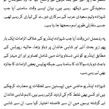
سنجیدگی سے دیکھ رہے ہیں۔ بیان ایسے وقت سامنے آیا جب
شہزادہ ولیم سعودی عرب کے سرکاری دورے کی تیاری کر رہے تھے،
جسے سفارتی طور پر اہم سمجھا جا رہا ہے۔
یہ ردِعمل اس وقت آیا جب شہزادہ اینڈریو کے خلاف الزامات ایک بار
پھر زیرِ بحث آئے اور شاہی خاندان پر دباؤ بڑھا۔ حالیہ رپورٹس کے
مطابق اینڈریو کو نئی دستاویزات میں شامل تصاویر اور ای میلز کے
باعث دوبارہ سوالات کا سامنا ہے، جبکہ پولیس بعض الزامات کا جائزہ
بھی لے رہی ہے۔
شہزادہ اینڈریو ماضی میں ایپسٹین سے تعلقات پر معذرت کرچکے
ہیں اور کسی بھی غلط کام کی تردید کرتے رہے ہیں، تاہم شاہی خاندان
نے گزشتہ برسوں میں ان سے فاصلہ اختیار کیا ہے۔ ان سے شاہی