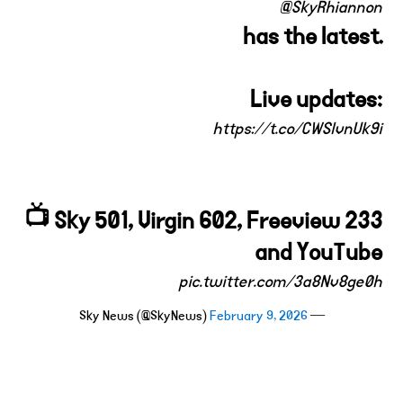
@SkyRhiannon
has the latest.
Live updates:
https://t.co/CWSlvnUk9i
📺 Sky 501, Virgin 602, Freeview 233
and YouTube
pic.twitter.com/3a8Nv8ge0h
February 9, 2026
— Sky News (@SkyNews)