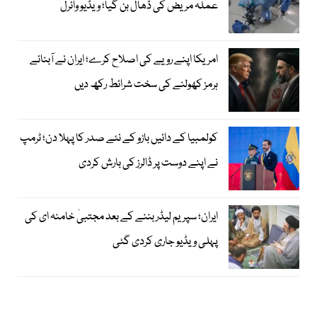
عملہ مریض کی ڈھال بن گیا؛ ویڈیو وائرل
امریکا اپنے رویے کی اصلاح کرے؛ ایران نے آبنائے
ہرمز کھولنے کی سخت شرائط رکھ دیں
کولمبیا کے دائیں بازو کے نئے صدر کا پہلا دن؛ ٹرمپ
نے اپنے دوست پر ڈالرز کی بارش کردی
ایران؛ سپریم لیڈر بننے کے بعد مجتبیٰ خامنہ ای کی
پہلی ویڈیو جاری کردی گئی