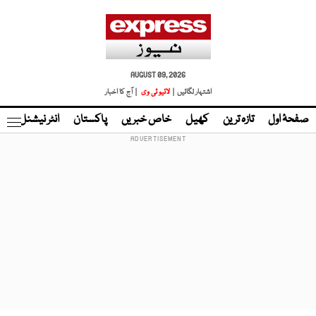
AUGUST 09, 2026
اشتہار لگائیں |
لائیو ٹی وی
| آج کا اخبار
صفحۂ اول
تازہ ترین
کھیل
خاص خبریں
پاکستان
انٹر نیشنل
ٹا