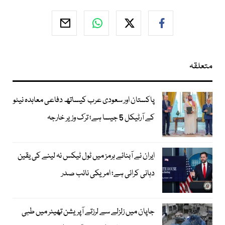
متعلقہ
پاکستان اور سعودی عرب کیساتھ دفاعی معاہدہ نیٹو
کے آرٹیکل 5 جیسا ہے؛ ترک وزیر خارجہ
ایران نے آبنائے ہرمز میں ٹول ٹیکس نہ لینے کی یقین
دہانی کرائی ہے؛ امریکی نائب صدر
جاپان میں زلزلے سے لرزتے آپریشن تھیٹر میں طبی