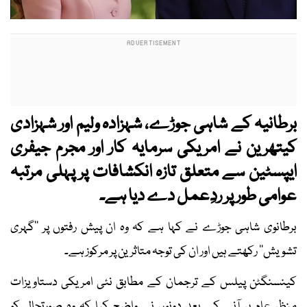
برطانیہ کے شاہی جوڑے، شہزادہ ولیم اور شہزادی
کیتھرین نے امریکی سرمایہ کار اور مجرم جیفری
ایپسٹین سے متعلق تازہ انکشافات پر پہلی مرتبہ
عوامی طور پر ردِعمل دے دیا ہے۔
برطانوی شاہی جوڑے نے کہا ہے کہ وہ ان پیش رفتوں پر ’’گہری
تشویش‘‘ رکھتے ہیں اور ان کی توجہ متاثرین پر مرکوز ہے۔
کینسنگٹن پیلس کے ترجمان کے مطابق نئی امریکی دستاویزات
منظرِ عام پر آنے کے بعد دونوں نے واضح کیا کہ وہ صورتحال کو