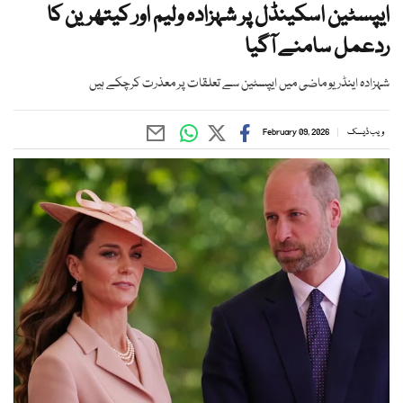
ایپسٹین اسکینڈل پر شہزادہ ولیم اور کیتھرین کا
ردعمل سامنے آگیا
شہزادہ اینڈریو ماضی میں ایپسٹین سے تعلقات پر معذرت کرچکے ہیں
ویب ڈیسک
February 09, 2026