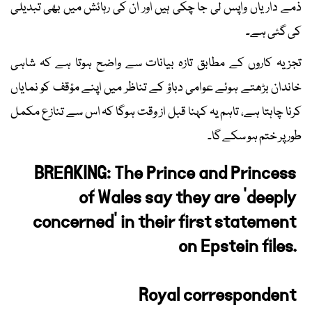
ذمے داریاں واپس لی جا چکی ہیں اور ان کی رہائش میں بھی تبدیلی
کی گئی ہے۔
تجزیہ کاروں کے مطابق تازہ بیانات سے واضح ہوتا ہے کہ شاہی
خاندان بڑھتے ہوئے عوامی دباؤ کے تناظر میں اپنے مؤقف کو نمایاں
کرنا چاہتا ہے، تاہم یہ کہنا قبل از وقت ہوگا کہ اس سے تنازع مکمل
طور پر ختم ہو سکے گا۔
BREAKING: The Prince and Princess
of Wales say they are 'deeply
concerned' in their first statement
on Epstein files.
Royal correspondent