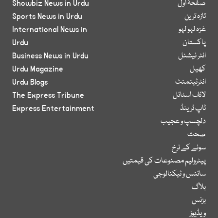
صفحۂ اول
Showbiz News in Urdu
تازہ ترین
Sports News in Urdu
غزہ لہو لہو
International News in
پاکستان
Urdu
انٹر نیشنل
Business News in Urdu
کھیل
Urdu Magazine
انٹرٹینمنٹ
Urdu Blogs
لائف اسٹائل
The Express Tribune
ٹاپ ٹرینڈ
Express Entertainment
دلچسپ و عجیب
صحت
سونے کے نرخ
پیٹرولیم مصنوعات کی قیمتیں
سائنس و ٹیکنالوجی
بلاگ
بزنس
ویڈیوز