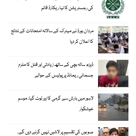
کی رجسٹریشن کا نیا ریکارڈ قائم
مردان بورڈ نے میٹرک کے سالانہ امتحانات کے نتائج
کا اعلان کر دیا
ڈیڑھ سالہ بچی کے ساتھ زیادتی اور قتل کا ملزم
جسمانی ریمانڈ پر پولیس کے حوالے
لاہور میں بارش سے گرمی کا زور ٹوٹ گیا، موسم
خوشگوار
صوبوں کی تقسیم پر لاشیں نہیں گرنے دیں گے،