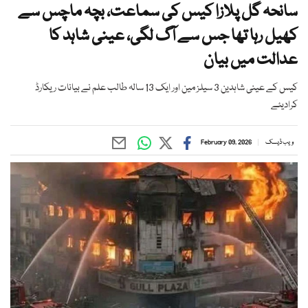
سانحہ گل پلازا کیس کی سماعت، بچہ ماچس سے
کھیل رہا تھا جس سے آگ لگی، عینی شاہد کا
عدالت میں بیان
کیس کے عینی شاہدین 3 سیلز مین اور ایک 13 سالہ طالب علم نے بیانات ریکارڈ
کرادیئے
ویب ڈیسک
February 09, 2026