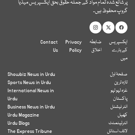
پر شائع شدہ تمام مواد کے جملہ حقوق بحق ایکسپریس میڈیا
گروپ محفوظ ہیں۔
ایکسپریس
ضابطہ
Privacy
Contact
کے بارے
اخلاق
Policy
Us
میں
صفحۂ اول
Showbiz News in Urdu
تازہ ترین
Sports News in Urdu
غزہ لہو لہو
International News in
پاکستان
Urdu
انٹر نیشنل
Business News in Urdu
کھیل
Urdu Magazine
انٹرٹینمنٹ
Urdu Blogs
لائف اسٹائل
The Express Tribune