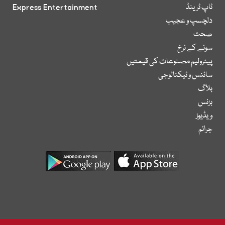
ٹاپ ٹرینڈ
Express Entertainment
دلچسپ و عجیب
صحت
سونے کے نرخ
پیٹرولیم مصنوعات کی قیمتیں
سائنس و ٹیکنالوجی
بلاگ
بزنس
ویڈیوز
جرائم