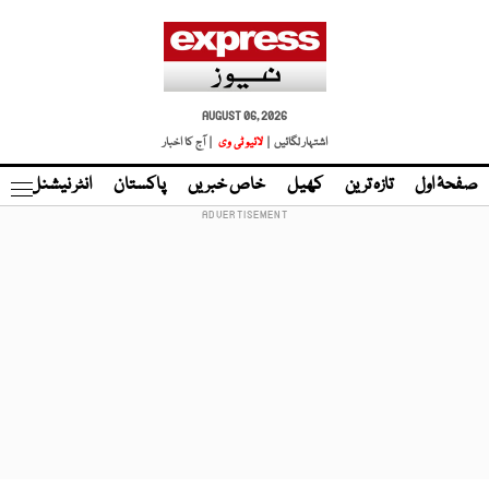
AUGUST 06, 2026
اشتہار لگائیں |
لائیو ٹی وی
| آج کا اخبار
صفحۂ اول
تازہ ترین
کھیل
خاص خبریں
پاکستان
انٹر نیشنل
ٹا