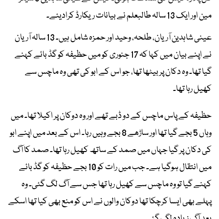
مین اور ایک 13 سالہ طالبعلم نے بیانات ریکارڈ کرادیئے۔
عینی شاہدین آریان، طلحہ، وحید اور حمزہ شامل ہیں۔ 13 سالہ آریان
نے اپنے بیان میں کہا کہ 17 جنوری کو میں حظیفہ کو گڈ بائے کہنے
گیا تھا۔ وہ دکان پر بیٹھا تھا، جو اس کے ابو کی تھی وہ ماچس سے
کھیل رہا تھا۔
حظیفہ کے پاس ماچس کے دو ڈبے تھے اور وہ دوکان پر اکیلا تھا۔ میں
وہاں 5 بجے گیا تھا اور ساڑھے 8 بجے وہیں رہا۔ اس کے بعد میں اپنے ابو
کی دکان پر گیا جہاں میں صمد کے ساتھ کھیل رہا تھا۔ صمد کا آگ
میں انتقال ہوگیا ہے۔ جب میں رات کو 10 بجے حظیفہ کو گڈ بائے
کہنے گیا تو وہ ماچس سے کھیل رہا تھا جس سے آگ لگ گئی۔ وہ
پہلے بھی ایسا کرچکا تھا دوکان والوں نے اس کو منع بھی کیا تھا اسکے
بعد آگ زیادہ لگ گئی۔