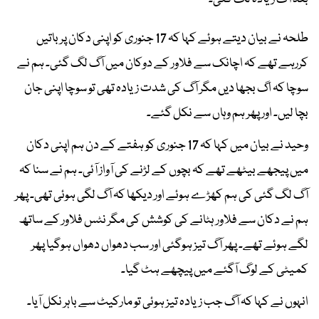
طلحہ نے بیان دیتے ہوئے کہا کہ 17 جنوری کو اپنی دکان پر باتیں
کررہے تھے کہ اچانک سے فلاور کے دوکان میں آگ لگ گئی۔ ہم نے
سوچا کہ اگ بجھا دیں مگر آگ کی شدت زیادہ تھی تو سوچا اپنی جان
بچا لیں۔ اور پھر ہم وہاں سے نکل گئے۔
وحید نے بیان میں کہا کہ 17 جنوری کو ہفتے کے دن ہم اپنی دکان
میں پیجھے بیٹھے تھے کہ بچوں کے لڑنے کی آواز آئی۔ ہم نے سنا کہ
آگ لگ گئی کی ہم کھڑے ہوئے اور دیکھا کہ آگ لگی ہوئی تھی۔ پھر
ہم نے دکان سے فلاور ہٹانے کی کوشش کی مگر نٹس فلاور کے ساتھ
لگے ہوئے تھے۔ پھر آگ تیز ہوگئی اور سب دھواں دھواں ہوگیا پھر
کمیٹی کے لوگ آگئے میں پیچھے ہٹ گیا۔
انہوں نے کہا کہ آگ جب زیادہ تیز ہوئی تو مارکیٹ سے باہر نکل آیا۔