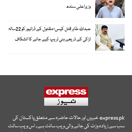
وزیراعلیٰ سندھ
عبداللہ طاہر قتل کیس؛ مقتول کے ڈرائیور کو 22سالہ
لڑکی کے ذریعے ہنی ٹریپ کیے جانے کا انشکاف
express.pk
خبروں اور حالات حاضرہ سے متعلق پاکستان کی
سب سے زیادہ وزٹ کی جانے والی ویب سائٹ ہے۔ اس ویب سائٹ