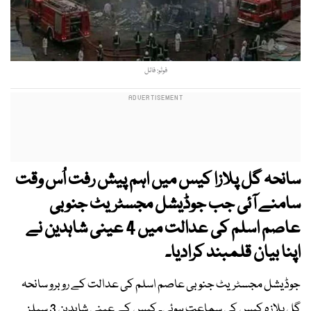
فوٹو: فائل
سانحہ گل پلازا کیس میں اہم پیش رفت اُس وقت
سامنے آئی جب جوڈیشل مجسٹریٹ جنوبی
عاصم اسلم کی عدالت میں 4 عینی شاہدین نے
اپنا بیان قلمبند کرادیا۔
جوڈیشل مجسٹریٹ جنوبی عاصم اسلم کی عدالت کے روبرو سانحہ
گل پلازہ کیس کی سماعت ہوئی۔ کیس کے عینی شاہدین 3 سیلز