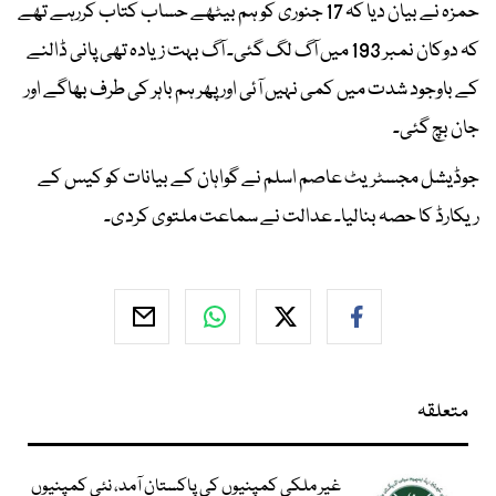
حمزہ نے بیان دیا کہ 17 جنوری کو ہم بیٹھے حساب کتاب کررہے تھے
کہ دوکان نمبر 193 میں آگ لگ گئی۔ آگ بہت زیادہ تھی پانی ڈالنے
کے باوجود شدت میں کمی نہیں آئی اور پھر ہم باہر کی طرف بھاگے اور
جان بچ گئی۔
جوڈیشل مجسٹریٹ عاصم اسلم نے گواہان کے بیانات کو کیس کے
ریکارڈ کا حصہ بنالیا۔ عدالت نے سماعت ملتوی کردی۔
متعلقہ
غیر ملکی کمپنیوں کی پاکستان آمد، نئی کمپنیوں