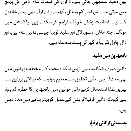
بھی مفید سمجھی جاتی ہے۔ دالوں کی قیمت عام آدمی کی پہنچ
میں ہوتی ہے، اس لیے کم وسائل رکھنے والے لوگ بھی اپنے خاندان
کے لیے غذائیت بخش خوراک فراہم کر سکتے ہیں۔ پاکستان میں
مونگ، چنا، ماش، مسور، لال اور سفید لوبیا جیسی دالیں عام ہیں، اور
دال چاول تقریباً ہر گھر کی پسندیدہ غذا ہے۔
بانجھ پن میں مفید
دالیں صرف غذائیت ہی نہیں بلکہ صحت کے مختلف پہلوؤں میں
بھی مددگار ہیں۔ طبی تحقیق سے معلوم ہوا ہے کہ نباتاتی پروٹین سے
بھرپور غذا استعمال کرنے والی خواتین میں بانجھ پن کا خطرہ کم ہوتا
ہے کیونکہ دالیں فرٹیلائزیشن کے عمل کو بہتر بنانے میں مدد دیتی
ہیں۔
جسمانی توانائی برقرار