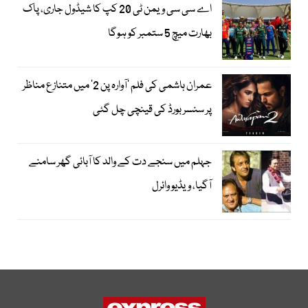
اے سی سی ویمن ٹی 20 کپ کا شیڈول جاری، پاک
بھارت میچ 5 ستمبر کو ہوگا
عمران ہاشمی کی فلم ’آوارہ پن 2‘ میں متنازع مناظر
پر سنسر بورڈ کی قینچی چل گئی
جہلم میں سنجے دت کے والد کا آبائی گھر سامنے
آگیا، ویڈیو وائرل