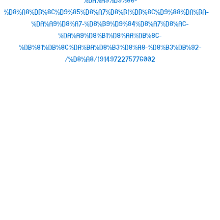
%DA%A9%D9%86-
%D8%A8%DB%8C%D9%85%D8%A7%D8%B1%DB%8C%D9%88%DA%BA-
%DA%A9%D8%A7-%D8%B9%D9%84%D8%A7%D8%AC-
%DA%A9%D8%B1%D8%AA%DB%8C-
%DB%81%DB%8C%DA%BA%D8%B3%D8%A8-%D8%B3%DB%92-
%D8%A8/1914972275776002/