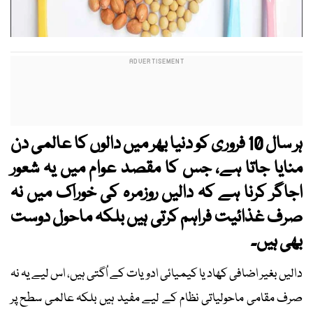
ہر سال 10 فروری کو دنیا بھر میں دالوں کا عالمی دن
منایا جاتا ہے، جس کا مقصد عوام میں یہ شعور
اجاگر کرنا ہے کہ دالیں روزمرہ کی خوراک میں نہ
صرف غذائیت فراہم کرتی ہیں بلکہ ماحول دوست
بھی ہیں۔
دالیں بغیر اضافی کھاد یا کیمیائی ادویات کے اُگتی ہیں، اس لیے یہ نہ
صرف مقامی ماحولیاتی نظام کے لیے مفید ہیں بلکہ عالمی سطح پر