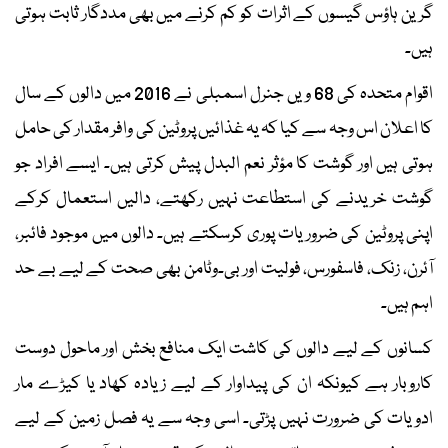
گرین ہاؤس گیسوں کے اثرات کو کم کرنے میں بھی مددگار ثابت ہوتی
ہیں۔
اقوام متحدہ کی 68 ویں جنرل اسمبلی نے 2016 میں دالوں کے سال
کا اعلان اس وجہ سے کیا کہ یہ غذائیں پروٹین کی وافر مقدار کی حامل
ہوتی ہیں اور گوشت کا مؤثر نعم البدل پیش کرتی ہیں۔ ایسے افراد جو
گوشت خریدنے کی استطاعت نہیں رکھتے، دالیں استعمال کرکے
اپنی پروٹین کی ضروریات پوری کرسکتے ہیں۔ دالوں میں موجود فائبر،
آئرن، زنک، فاسفورس، فولیت اور بی۔وٹامن بھی صحت کے لیے بے حد
اہم ہیں۔
کسانوں کے لیے دالوں کی کاشت ایک منافع بخش اور ماحول دوست
کاروبار ہے کیونکہ ان کی پیداوار کے لیے زیادہ کھاد یا کیڑے مار
ادویات کی ضرورت نہیں پڑتی۔ اسی وجہ سے یہ فصل زمین کے لیے