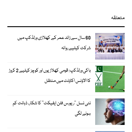
متعلقہ
60 سال سے زائد عمر کے کھلاڑی ورلڈکپ میں
شرکت کیلیے روانہ
ہاکی ورلڈکپ: قومی کھلاڑیوں اور کوچز کیلیے 2 کروڑ
کا الاؤنس اکاؤنٹ میں منتقل
نئی نسل ’’ریورس فلن ایفیکٹ‘‘ کا شکار، ذہانت کم
ہونے لگی