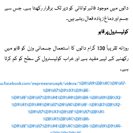
دالوں میں موجود فائبر توانائی کو دیر تک برقرار رکھتا ہے، جس سے
جسم اور دماغ زیادہ فعال رہتے ہیں۔
کولیسٹرول پر قابو
روزانہ تقریباً 130 گرام دالوں کا استعمال جسمانی وزن کو قابو میں
رکھنے کے لیے مفید ہے اور خراب کولیسٹرول کی سطح کو کم کرتا
ہے۔
ww.facebook.com/expressnewspk/videos/%DA%A9%DB%8C%D8%A7-
%D8%A7%D9%93%D9%BE-
%D8%AF%D8%A7%D9%84%D9%88%DA%BA-%DA%A9%DB%92-
%D9%81%D9%88%D8%A7%D8%A6%D8%AF-%D8%B3%DB%92-
%D8%A7%D9%93%DA%AF%D8%A7%DB%81-
%DB%81%DB%8C%DA%BA-
%D8%AF%D8%A7%D9%84%DB%8C%DA%BA-%DA%A9%D9%86-