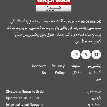
express.pk
خبروں اور حالات حاضرہ سے متعلق پاکستان کی
سب سے زیادہ وزٹ کی جانے والی ویب سائٹ ہے۔ اس ویب سائٹ
پر شائع شدہ تمام مواد کے جملہ حقوق بحق ایکسپریس میڈیا
گروپ محفوظ ہیں۔
ایکسپریس
ضابطہ
Privacy
Contact
کے بارے
اخلاق
Policy
Us
میں
صفحۂ اول
Showbiz News in Urdu
تازہ ترین
Sports News in Urdu
غزہ لہو لہو
International News in