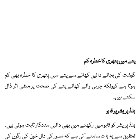
پتے میں پتھری کا خطرہ کم
گوشت کی بجائے دالیں کھانے سے پتے میں پتھری کا خطرہ بھی کم
ہوتا ہے کیونکہ چربی والے کھانے پتے کی صحت پر منفی اثر ڈال
سکتے ہیں۔
بلڈ پریشر پر قابو
بلڈ پریشر کو قابو میں رکھنے میں بھی دالیں مددگار ثابت ہوتی ہیں۔
تحقیق سے یہ بات سامنے آئی ہے کہ مسور کی دال خون کی رگوں کی