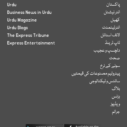
پاکستان
Urdu
انٹر نیشنل
Business News in Urdu
کھیل
Urdu Magazine
انٹرٹینمنٹ
Urdu Blogs
لائف اسٹائل
The Express Tribune
ٹاپ ٹرینڈ
Express Entertainment
دلچسپ و عجیب
صحت
سونے کے نرخ
پیٹرولیم مصنوعات کی قیمتیں
سائنس و ٹیکنالوجی
بلاگ
بزنس
ویڈیوز
جرائم