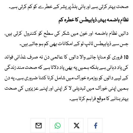
صحت بہتر کرتی ہے اور ہائی بلڈ پریشر کے خطرے کو کم کرتی ہے۔
نظام ہاضمہ بہتر، ذیابیطس کا خطرہ کم
دالیں نظام ہاضمہ اور خون میں شکر کی سطح کو کنٹرول کرتی ہیں،
جس سے ذیابیطس ٹائپ ٹو کے امکانات بھی کم ہو جاتے ہیں۔
10 فروری کو منایا جانے والا دالوں کا عالمی دن نہ صرف غذائی فوائد
کی یاد دہانی ہے بلکہ ہمیں یہ بھی یاد دلاتا ہے کہ صحت مند زندگی
کے لیے دالوں کو روزمرہ خوراک میں شامل کرنا کتنا ضروری ہے۔ یہ دن
ہمیں اپنی خوراک میں تبدیلی لا کر اپنی اور اپنے عزیزوں کی صحت
بہتر بنانے کا موقع فراہم کرتا ہے۔