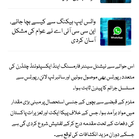
واٹس ایپ ہیکنگ سے کیسے بچا جائے،
این سی سی آئی اے نے عوام کی مشکل
آسان کردی
اس حوالے سے نیشنل سینٹر فارمسنگ اینڈ ایکسپلوئٹڈ چلڈرن کی
متعدد رپورٹس بھی موصول ہوئیں اور سائبر ٹپ لائن رپورٹس سے
مسلسل جرائم کا پیٹرن ثابت ہوا۔
ملزم کے قبضے سے بچوں کے جنسی استحصال پر مبنی بڑی مقدار
میں مواد برآمد ہوا، جس کے خلاف پیکا ایکٹ اور تعزیرات پاکستان
کی دفعات کے تحت مقدمہ درج کرکے تفتیش شروع کردی گی ہے
جسکے دوران مزید انکشافات کی توقع ہے۔