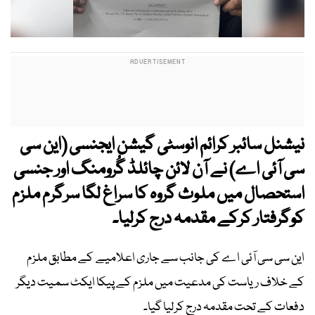
نیشنل سائبر کرائم انوسٹی گیشن ایجنسی (این سی
سی آئی اے) نے آن لائن چائلڈ گُرومنگ اور جنسی
استحصال میں ملوث گروہ کا سراغ لگا سرگرم ملزم
کوگرفتار کرکے مقدمہ درج کرلیا۔
این سی سی آئی اے کی جانب سے جاری اعلامیے کے مطابق ملزم
کے خلاف ریاست کی مدعیت میں ملزم کے پیکا ایکٹ سمیت دیگر
دفعات کے تحت مقدمہ درج کرلیا گیا۔