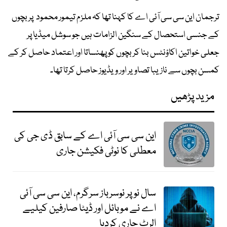
ترجمان این سی سی آئی اے کا کہنا تھا کہ ملزم تیمور محمود پر بچوں
کے جنسی استحصال کے سنگین الزامات ہیں جو سوشل میڈیا پر
جعلی خواتین اکاؤنٹس بنا کر بچوں کو پھنساتا اور اعتماد حاصل کر کے
کمسن بچوں سے نازیبا تصاویر اور ویڈیوز حاصل کرتا تھا۔
مزید پڑھیں
این سی سی آئی اے کے سابق ڈی جی کی
معطلی کا نوٹی فکیشن جاری
سال نو پر نوسرباز سرگرم، این سی سی آئی
اے نے موبائل اور ڈیٹا صارفین کیلیے
الرٹ جاری کردیا