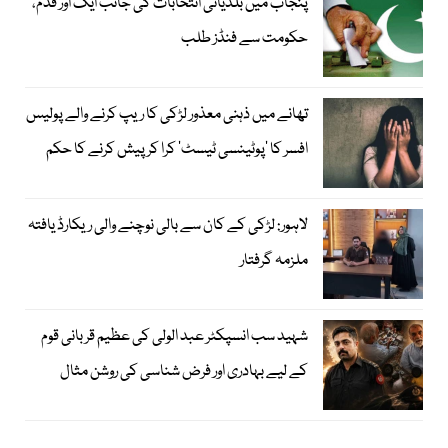
پنجاب میں بلدیاتی انتخابات کی جانب ایک اور قدم،
حکومت سے فنڈز طلب
تھانے میں ذہنی معذور لڑکی کا ریپ کرنے والے پولیس
افسر کا ’پوٹینسی ٹیسٹ‘ کرا کر پیش کرنے کا حکم
لاہور: لڑکی کے کان سے بالی نوچنے والی ریکارڈ یافتہ
ملزمہ گرفتار
شہید سب انسپکٹر عبد الولی کی عظیم قربانی قوم
کے لیے بہادری اور فرض شناسی کی روشن مثال