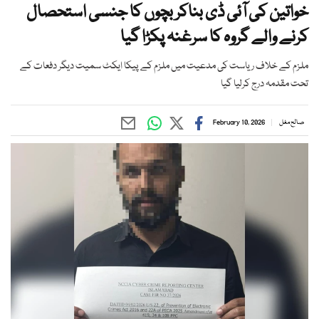
خواتین کی آئی ڈی بناکر بچوں کا جنسی استحصال
کرنے والے گروہ کا سرغنہ پکڑا گیا
ملزم کے خلاف ریاست کی مدعیت میں ملزم کے پیکا ایکٹ سمیت دیگر دفعات کے
تحت مقدمہ درج کرلیا گیا
صالح مغل
February 10, 2026