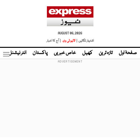
AUGUST 06, 2026
اشتہار لگائیں |
لائیو ٹی وی
| آج کا اخبار
صفحۂ اول
تازہ ترین
کھیل
خاص خبریں
پاکستان
انٹر نیشنل
ٹا