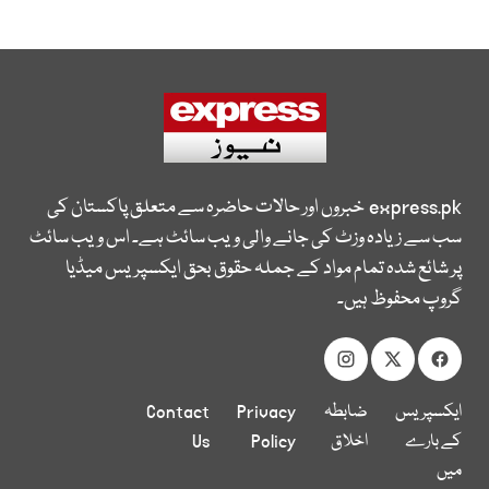
express.pk
خبروں اور حالات حاضرہ سے متعلق پاکستان کی
سب سے زیادہ وزٹ کی جانے والی ویب سائٹ ہے۔ اس ویب سائٹ
پر شائع شدہ تمام مواد کے جملہ حقوق بحق ایکسپریس میڈیا
گروپ محفوظ ہیں۔
ایکسپریس
ضابطہ
Privacy
Contact
کے بارے
اخلاق
Policy
Us
میں