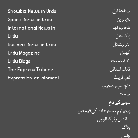
صفحۂ اول
Showbiz News in Urdu
تازہ ترین
Sports News in Urdu
غزہ لہو لہو
International News in
پاکستان
Urdu
انٹر نیشنل
Business News in Urdu
کھیل
Urdu Magazine
انٹرٹینمنٹ
Urdu Blogs
لائف اسٹائل
The Express Tribune
ٹاپ ٹرینڈ
Express Entertainment
دلچسپ و عجیب
صحت
سونے کے نرخ
پیٹرولیم مصنوعات کی قیمتیں
سائنس و ٹیکنالوجی
بلاگ
بزنس