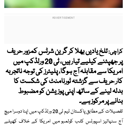
تلخ یادیں بھلا کر گرین شرٹس کمزور حریف
کراچی:
پر جھپٹنے کیلیے تیار ہیں، ٹی 20 ورلڈکپ میں
امریکا سے مقابلہ آج ہوگا، پلیئرز کی توجہ ناتجربہ
کار حریف سے گزشتہ ٹورنامنٹ کی شکست کا
بدلہ لینے کے ساتھ اپنی پوزیشن کو مضبوط
بنانے پر مرکوز ہے۔
تفصیلات کے مطابق پاکستان ٹیم ٹی 20 ورلڈکپ میں اپنا دوسرا میچ
آج سنہالیز اسپورٹس کلب کولمبو میں امریکا کے خلاف کھیلے