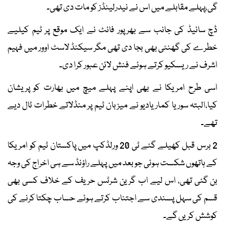
گی،پہلے مقابلے میں اس نے نیدرلینڈز کو مات دی تھی۔
ڈچ سائیڈ کی جانب سے بھرپور فائٹ نے ایک موقع پر ٹیم کیلیے
خطرے کی گھنٹی بھی بجا دی تھی مگر سیکنڈ لاسٹ اوور میں فہیم
اشرف نے ریسکیو کرتے ہوئے فنش لائن عبور کرا دی۔
اسی طرح امریکا نے بھی اپنے پہلے میچ میں بھارت کو پریشان
کیا،البتہ سوریا کمار یادیو نے میزبان ٹیم پر منڈلاتے خطرات ٹال دیے
تھے۔
2 برس قبل کھیلے گئے ٹی 20 ورلڈکپ میں پاکستان ٹیم کو امریکا
کے ہاتھوں شکست ہوئی جو بعد میں پہلے راؤنڈ سے ہی اخراج کی وجہ
بن گئی تھی، اس لیے اب گرین شرٹس حریف کے خلاف کسی بھی
قسم کی سہل پسندی سے اجتناب کرتے ہوئے حساب چکتا کرنے کی
کوشش کریں گے۔