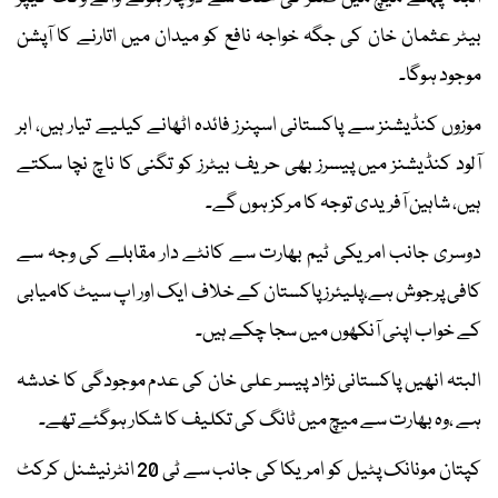
بیٹر عثمان خان کی جگہ خواجہ نافع کو میدان میں اتارنے کا آپشن
موجود ہوگا۔
موزوں کنڈیشنز سے پاکستانی اسپنرز فائدہ اٹھانے کیلیے تیار ہیں، ابر
آلود کنڈیشنز میں پیسرز بھی حریف بیٹرز کو تگنی کا ناچ نچا سکتے
ہیں، شاہین آفریدی توجہ کا مرکز ہوں گے۔
دوسری جانب امریکی ٹیم بھارت سے کانٹے دار مقابلے کی وجہ سے
کافی پرجوش ہے،پلیئرز پاکستان کے خلاف ایک اور اپ سیٹ کامیابی
کے خواب اپنی آنکھوں میں سجا چکے ہیں۔
البتہ انھیں پاکستانی نژاد پیسر علی خان کی عدم موجودگی کا خدشہ
ہے ،وہ بھارت سے میچ میں ٹانگ کی تکلیف کا شکار ہوگئے تھے۔
کپتان مونانک پٹیل کو امریکا کی جانب سے ٹی 20 انٹرنیشنل کرکٹ