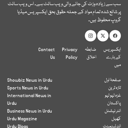
سب سے زیادہ وزٹ کی جانے والی ویب سائٹ ہے۔ اس ویب سائٹ
پر شائع شدہ تمام مواد کے جملہ حقوق بحق ایکسپریس میڈیا
گروپ محفوظ ہیں۔
ایکسپریس
ضابطہ
Privacy
Contact
کے بارے
اخلاق
Policy
Us
میں
صفحۂ اول
Showbiz News in Urdu
تازہ ترین
Sports News in Urdu
غزہ لہو لہو
International News in
پاکستان
Urdu
انٹر نیشنل
Business News in Urdu
کھیل
Urdu Magazine
انٹرٹینمنٹ
Urdu Blogs