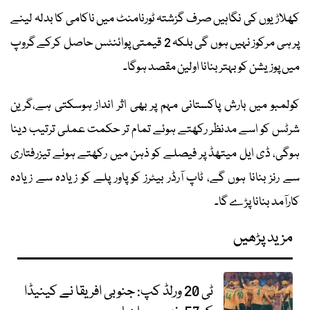
کھلاڑیوں کی نگاہیں صرف گزشتہ ٹورنامنٹ میں ناکامی کا بدلہ لینے
پر ہی مرکوز نہیں ہوں گی بلکہ 2 قیمتی پوائنٹس حاصل کرکے گروپ
میں پوزیشن کو بہتر بنانا اولین مقصد ہوگا۔
کولمبو میں بارش پاکستانی مہم پر بھی اثر انداز ہوسکتی ہے،گرین
شرٹس کو اسے مدنظر رکھتے ہوئے تمام تر حکمت عملی ترتیب دینا
ہوگی، ڈی ایل میتھڈ پر فیصلے کو ذہن میں رکھتے ہوئے تیزرفتاری
سے رنز بنانا ہوں گے، ٹاپ آرڈر بیٹرز کو پاور پلے کو زیادہ سے زیادہ
کارآمد بنانا پڑے گا۔
مزید پڑھیں
ٹی 20 ورلڈ کپ: جنوبی افریقا نے کینیڈا