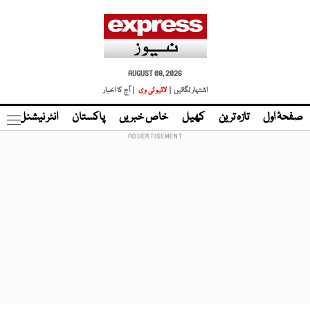
AUGUST 08, 2026
اشتہار لگائیں |
لائیو ٹی وی
| آج کا اخبار
صفحۂ اول
تازہ ترین
کھیل
خاص خبریں
پاکستان
انٹر نیشنل
ٹا