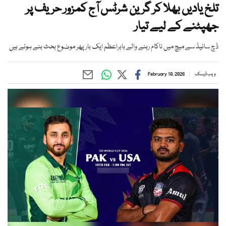
تلخ یادیں بھلا کر گرین شرٹس آج کمزور حریف پر
جھپٹنے کے لیے تیار
ڈچ سائیڈ سے میچ میں ناکام رہنے والے بابراعظم ایک بار پھر موضوع بحث بنے ہوئے ہیں
ویب ڈیسک
February 10, 2026