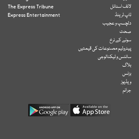
لائف اسٹائل
The Express Tribune
ٹاپ ٹرینڈ
Express Entertainment
دلچسپ و عجیب
صحت
سونے کے نرخ
پیٹرولیم مصنوعات کی قیمتیں
سائنس و ٹیکنالوجی
بلاگ
بزنس
ویڈیوز
جرائم