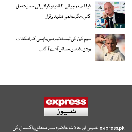
فیفا صدر جیانی انفانٹینو کو افریقی حمایت مل
گئی، مگر عالمی تنقید برقرار
سیم کرن کی ٹیسٹ ٹیم میں واپسی کے امکانات
روشن، فٹنس مسائل آڑے آ گئے
express.pk
خبروں اور حالات حاضرہ سے متعلق پاکستان کی