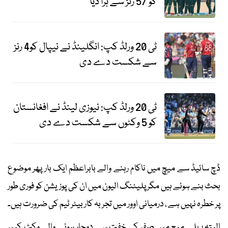
کو 57 رنز سے ہرا دیا
ٹی 20 ورلڈ کپ: انگلینڈ نے نیپال کو4 رنز
سے شکست دے دی
ٹی 20 ورلڈ کپ: نیوزی لینڈ نے افغانستان
کو 5 وکٹوں سے شکست دے دی
ڈچ سائیڈ سے میچ میں ناکام رہنے والے بابراعظم ایک بار پھر موضوع
بحث بنے ہوئے ہیں مگر پلیئنگ الیون میں ان کی پوزیشن کو فوری طور
پر خطرہ نہیں ہے ، درمیانی اوور میں تجربہ کار بیٹر ٹیم کی ضرورت ہیں۔
البتہ پہلے میچ میں صفر کی خفت سے دوچار ہونے والے وکٹ کیپر