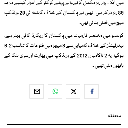
میں ایک ہزار رنز مکمل کرنے والے پہلے کرکٹر کے اعزاز کیلیے مزید
80 رنز درکار ہیں،انھوں نے پاکستان کے خلاف گزشتہ ٹی 20 ورلڈکپ
میچ میں ففٹی بنائی تھی۔
کولمبو میں مختصر فارمیٹ میں پاکستان کا ریکارڈ کافی بہتر ہے،
نیدرلینڈز کے خلاف کامیابی سے 8 میچز میں فتوحات کا تناسب 2-6
ہوگیا، یہ 2 ناکامیاں 2012 کے ورلڈکپ میں بھارت اور سری لنکا کے
ہاتھوں ملی تھیں ۔
متعلقہ