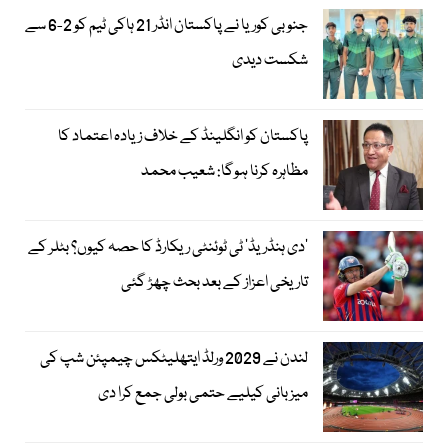
جنوبی کوریا نے پاکستان انڈر 21 ہاکی ٹیم کو 2-6 سے
شکست دیدی
پاکستان کو انگلینڈ کے خلاف زیادہ اعتماد کا
مظاہرہ کرنا ہوگا: شعیب محمد
’دی ہنڈریڈ‘ ٹی ٹوئنٹی ریکارڈ کا حصہ کیوں؟ بٹلر کے
تاریخی اعزاز کے بعد بحث چھڑ گئی
لندن نے 2029 ورلڈ ایتھلیٹکس چیمپئن شپ کی
میزبانی کیلیے حتمی بولی جمع کرا دی