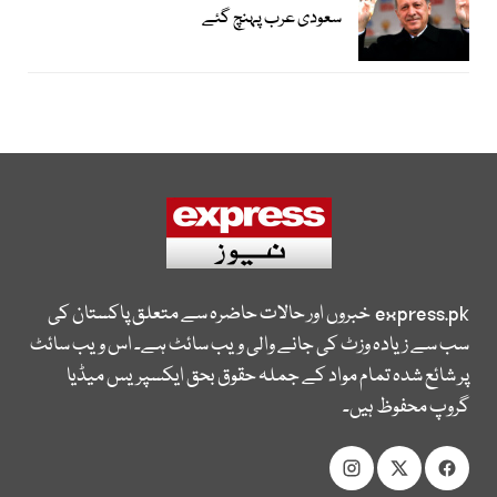
سعودی عرب پہنچ گئے
express.pk
خبروں اور حالات حاضرہ سے متعلق پاکستان کی
سب سے زیادہ وزٹ کی جانے والی ویب سائٹ ہے۔ اس ویب سائٹ
پر شائع شدہ تمام مواد کے جملہ حقوق بحق ایکسپریس میڈیا
گروپ محفوظ ہیں۔