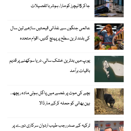
جاکر 5 ٹیچرز کو مارا، ہوشربا تفصیلات
عالمی جنگوں سے غذائی قیمتیں ساڑھے تین سال
کی بلند ترین سطح پر پہنچ گئیں، اقوام متحدہ
یورپ میں بدترین خشک سالی، دریا سوکھنے پر قدیم
باقیات برآمد
بچے کی موت پر غصے میں پاگل ہوئی مادہ ریچھ،
بہن بھائی کو حملہ کرکے مار ڈالا
ترکیہ کے صدر رجب طیب اردوان سرکاری دورے پر