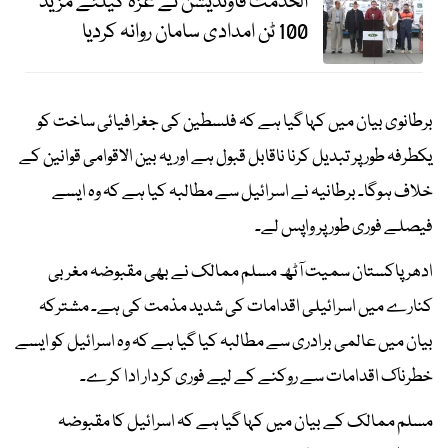
الخدمت فاؤنڈیشن نے غزہ کیلئے مزید
100 ٹن امدادی سامان روانہ کردیا
برطانوی بیان میں کہا گیا ہے کہ فلسطین کی جغرافیائی ساخت کو
یکطرفہ طور پر تبدیل کرنا ناقابل قبول ہے اور یہ بین الاقوامی قوانین کے
خلاف ہوگا۔ برطانیہ نے اسرائیل سے مطالبہ کیا ہے کہ وہ ایسے
فیصلے فوری طور پر واپس لے۔
ادھر پاکستان سمیت آٹھ مسلم ممالک نے بھی مقبوضہ مغربی
کنارے میں اسرائیلی اقدامات کی شدید مذمت کی ہے۔ مشترکہ
بیان میں عالمی برادری سے مطالبہ کیا گیا ہے کہ وہ اسرائیل کو ایسے
خطرناک اقدامات سے روکنے کے لیے فوری کردار ادا کرے۔
مسلم ممالک کے بیان میں کہا گیا ہے کہ اسرائیل کا مقبوضہ