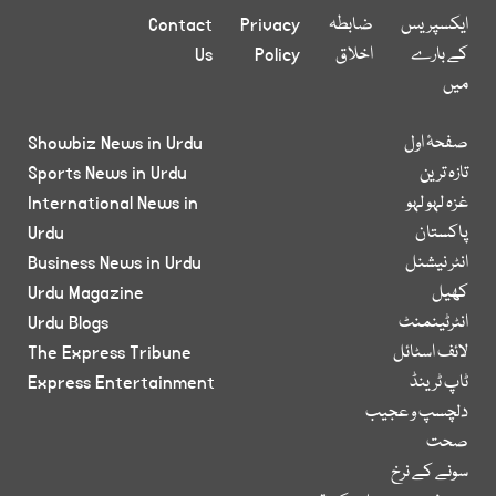
ایکسپریس
ضابطہ
Privacy
Contact
کے بارے
اخلاق
Policy
Us
میں
صفحۂ اول
Showbiz News in Urdu
تازہ ترین
Sports News in Urdu
غزہ لہو لہو
International News in
پاکستان
Urdu
انٹر نیشنل
Business News in Urdu
کھیل
Urdu Magazine
انٹرٹینمنٹ
Urdu Blogs
لائف اسٹائل
The Express Tribune
ٹاپ ٹرینڈ
Express Entertainment
دلچسپ و عجیب
صحت
سونے کے نرخ