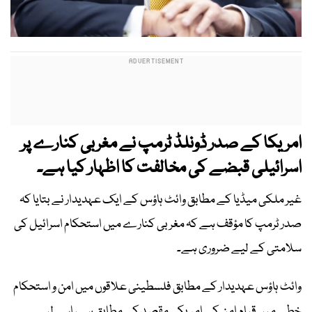
امریکا کے صدر ڈونلڈ ٹرمپ نے مغربی کنارے پر
اسرائیلی قبضے کی مخالفت کا اظہار کیا ہے۔
غیر ملکی میڈیا کے مطابق وائٹ ہاؤس کے ایک عہدیدار نے بتایا کہ
صدر ٹرمپ کا مؤقف ہے کہ مغربی کنارے میں استحکام اسرائیل کی
سلامتی کے لیے ضروری ہے۔
وائٹ ہاؤس عہدیدار کے مطابق فلسطینی علاقوں میں امن و استحکام
خطے میں قیامِ امن کے امریکی مقصد کے مطابق ہے، اسی لیے