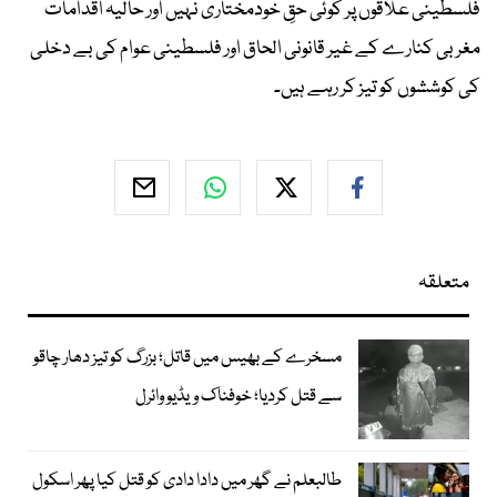
فلسطینی علاقوں پر کوئی حقِ خودمختاری نہیں اور حالیہ اقدامات
مغربی کنارے کے غیر قانونی الحاق اور فلسطینی عوام کی بے دخلی
کی کوششوں کو تیز کر رہے ہیں۔
متعلقہ
مسخرے کے بھیس میں قاتل؛ بزرگ کو تیز دھار چاقو
سے قتل کردیا؛ خوفناک ویڈیو وائرل
طالبعلم نے گھر میں دادا دادی کو قتل کیا پھر اسکول