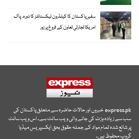
سفیرِ پاکستان کا کیلڈرون ٹیکسٹائلز کا دورہ، پاک
امریکا تجارتی تعاون کے فروغ پر زور
express.pk
خبروں اور حالات حاضرہ سے متعلق پاکستان کی
سب سے زیادہ وزٹ کی جانے والی ویب سائٹ ہے۔ اس ویب سائٹ
پر شائع شدہ تمام مواد کے جملہ حقوق بحق ایکسپریس میڈیا
گروپ محفوظ ہیں۔