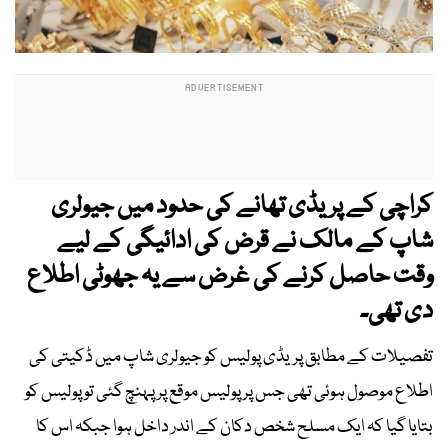
کراچی کے پریڈی تھانے کی حدود میں جیولری
شاپ کے مالک نے قرض کی ادائیگی کے لیے
وقت حاصل کرنے کی غرض سے یہ جھوٹی اطلاع
دی تھی۔
تفصیلات کے مطابق پریڈی پولیس کو جیولری شاپ میں ڈکیتی کی
اطلاع موصول ہوئی تھی جس پر پولیس موقع پر پہنچ گئی تو پولیس کو
بتایا گیا کہ ایک مسلح شخص دکان کے اندر داخل ہوا جبکہ اس کا