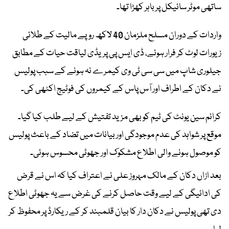
ساتھی موٹر سائیکل پر باہر کھڑا تھا۔
واردات کے دوران مسلح ملزمان 40 لاکھ روپے مالیت کے طلائی
زیورات لوٹ کر فرار ہوئے، ڈی ایس پی پریڈی لیاقت حیات کے مطابق
جیلوری شاپ میں سی سی ٹی وی کیمرے نہ ہونے کے سبب پولیس
نے دکان کے اطراف اور آس پاس کے کیمروں کی فوٹیج اکٹھی کی۔
کرائم سین یونٹ کی ٹیم کو بھی مزید تفتیش کے لیے طلب کیا گیا۔
موقع پر شواہد کی عدم موجودگی اور بیانات میں تضاد کے باعث پولیس
کو موصول ہونے والی اطلاع مشکوک اور جھوٹی محسوس ہوئی۔
بعد ازاں دکان کے مالک مہروز علی نے اعتراف کیا کہ اس نے قرض
کی ادائیگی کے لیے وقت حاصل کرنے کی غرض سے یہ جھوٹی اطلاع
دی تھی پولیس نے دکان دار کا بیان قلمبند کر کے ریکارڈ پر محفوظ کر