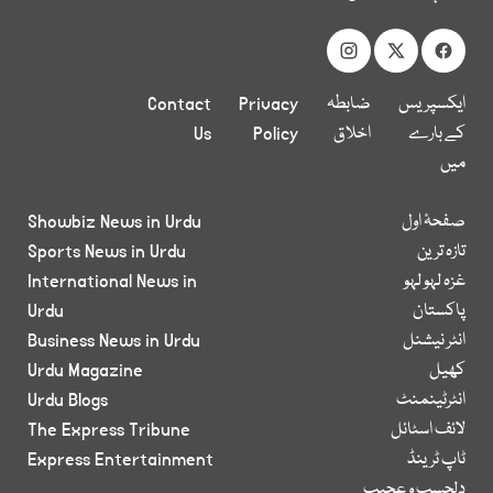
ایکسپریس
ضابطہ
Privacy
Contact
کے بارے
اخلاق
Policy
Us
میں
صفحۂ اول
Showbiz News in Urdu
تازہ ترین
Sports News in Urdu
غزہ لہو لہو
International News in
پاکستان
Urdu
انٹر نیشنل
Business News in Urdu
کھیل
Urdu Magazine
انٹرٹینمنٹ
Urdu Blogs
لائف اسٹائل
The Express Tribune
ٹاپ ٹرینڈ
Express Entertainment
دلچسپ و عجیب