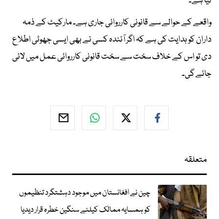
لیا ہے۔
واقعے کے حوالے سے قانونی کارروائی جاری ہے۔ مارکیٹ کے ذمہ
داران کو ہدایت کی ہے کہ اگر آئندہ کسی نے بھی ایسی جھوٹی اطلاع
دی تو اس کے خلاف سخت سے سخت قانونی کارروائی عمل میں لائی
جائے گی۔
متعلقہ
چین نے افغانستان میں موجود دہشتگرد تنظیموں
کو ہمسایہ ممالک کیلئے سنگین خطرہ قرار دیدیا