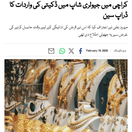
کراچی میں جیولری شاپ میں ڈکیتی کی واردات کا
ڈراپ سین
مہروز علی نے اعتراف کیا کہ اس نے قرض کی ادائیگی کے لیے وقت حاصل کرنے کی
غرض سے یہ جھوٹی اطلاع دی تھی
ویب ڈیسک
February 10, 2026