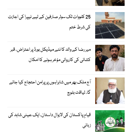
25 کلوواٹ تک سولر صارفین کے لیے نیپرا کی اجازت
کی شرط ختم
میر رضا کے والد کا نئے میڈیکل بورڈ پر اعتراض، قبر
کشائی کی کارروائی مؤخر ہونے کا امکان
آج ملک بھر میں شاہراہوں پر پرامن احتجاج کیا جائے
گا، لیاقت بلوچ
قیامِ پاکستان کی لازوال داستان، ایک عینی شاہد کی
زبانی