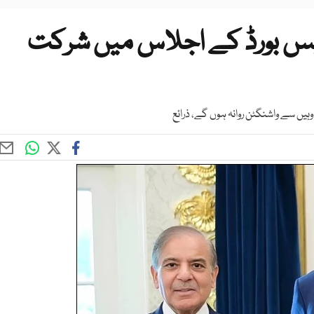
یس بورڈ کے اجلاس میں شرکت
یں سے واشنگٹن روانہ ہوں گے، ذرائع