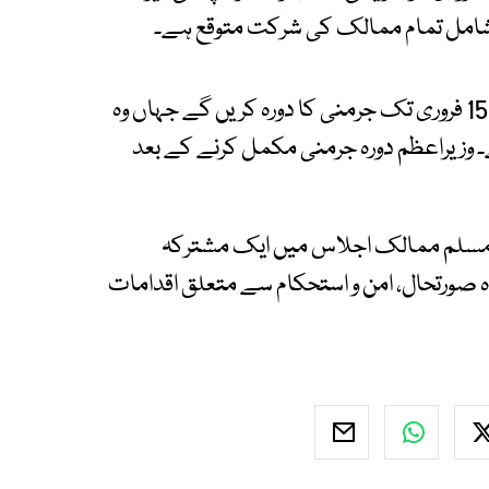
شامل تمام ممالک کی شرکت متوقع ہے۔
ذرائع کا کہنا ہے کہ وزیراعظم شہباز شریف 13 سے 15 فروری تک جرمنی کا دورہ کریں گے جہاں وہ
 وزیراعظم دورہ جرمنی مکمل کرنے کے بعد
ام مسلم ممالک اجلاس میں ایک مشترکہ
 صورتحال، امن و استحکام سے متعلق اقدامات