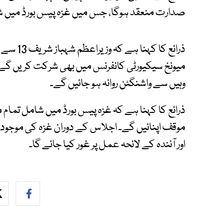
صدارت منعقد ہوگا، جس میں غزہ پیس بورڈ میں 
میونخ سیکیورٹی کانفرنس میں بھی شرکت کریں گے۔
وہیں سے واشنگٹن روانہ ہو جائیں گے۔
ذرائع کا کہنا ہے کہ غزہ پیس بورڈ میں شامل تم
موقف اپنائیں گے۔ اجلاس کے دوران غزہ کی موجودہ
اور آئندہ کے لائحہ عمل پر غور کیا جائے گا۔