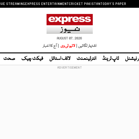
IVE STREAMING
EXPRESS ENTERTAINMENT
CRICKET PAKISTAN
TODAY'S PAPER
AUGUST 07, 2026
اشتہار لگائیں |
لائیو ٹی وی
| آج کا اخبار
ر نیشنل
ٹاپ ٹرینڈ
انٹرٹینمنٹ
لائف اسٹائل
فیکٹ چیک
صحت