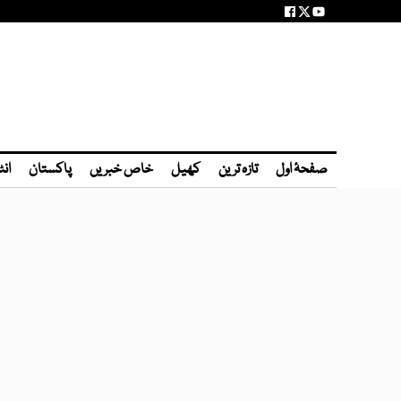
صفحۂ اول
تازہ ترین
کھیل
خاص خبریں
پاکستان
انٹ