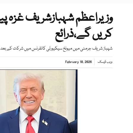
وزیراعظم شہبازشریف غزہ پ
کریں گے،ذرائع
شہباز شریف جرمنی میں میونخ سیکیورٹی کانفرنس میں شرکت کے بعد وہ
ویب ڈیسک
February 10, 2026