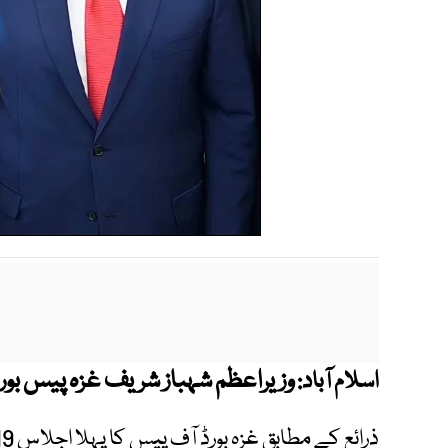
وزیراعظم شہباز شریف غزہ پیس بو
اسلام آباد: