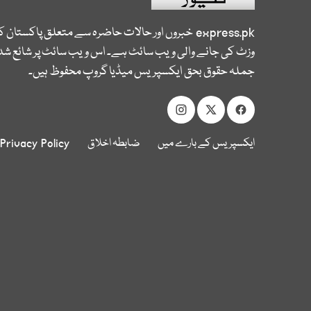
express.pk
خبروں اور حالات حاضرہ سے متعلق پاکستان 
وزٹ کی جانے والی ویب سائٹ ہے۔ اس ویب سائٹ پر شائع شدہ
جملہ حقوق بحق ایکسپریس میڈیا گروپ محفوظ ہیں۔
ایکسپریس کے بارے میں
ضابطہ اخلاق
Privacy Policy