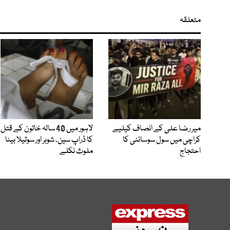
متعلقہ
میر رضا علی کے انصاف کیلیے
لاہور میں 40 سالہ خاتون کے قتل
کراچی میں سول سوسائٹی کا
کا ڈراپ سین، شوہر اور سوتیلا بیٹا
احتجاج
ملوث نکلے