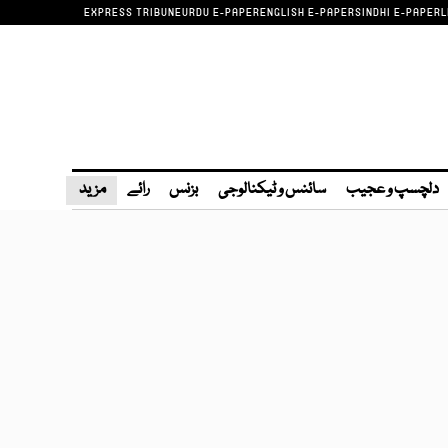
EXPRESS TRIBUNE
URDU E-PAPER
ENGLISH E-PAPER
SINDHI E-PAPER
L
دلچسپ و عجیب
سائنس و ٹیکنالوجی
بزنس
رائے
مزید