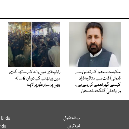
حکومت سندھ کے تعاون سے
راولپنڈی میں والد کے ساتھ گاڑی
قدرتی آفات سے متاثرہ افراد
میں بیٹھنے کے دوران 6 سالہ
کیلئے گھر تعمیر کر رہے ہیں،
بچی پراسرار طور پر لاپتا
وزیراعلیٰ گلگت بلتستان
صفحۂ اول
 Urdu
تازہ ترین
rdu