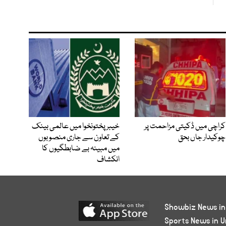
کراچی میں ڈکیتی مزاحمت پر
خیبرپختونخوا میں عالمی بینک
چوکیدار جاں بحق
کے تعاون سے جاری منصوبوں
میں مبینہ بے ضابطگیوں کا
انکشاف
Showbiz News in
Sports News in U