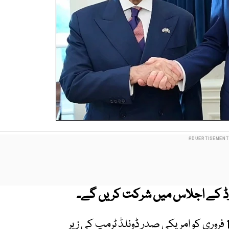
رڈ کے اجلاس میں شرکت کریں گے۔
ذرائع کے مطابق غزہ بورڈ آف پیس کا پہلا اجلاس 19 فروری کو امریکی صدر ڈونلڈ ٹرمپ کی زیر