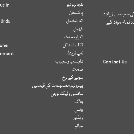
غزہ لہو لہو
ws in
پاکستان
کی سب سے زیادہ
انٹر نیشنل
 Urdu
 تمام مواد کے
کھیل
انٹرٹینمنٹ
لائف اسٹائل
bune
ٹاپ ٹرینڈ
inment
دلچسپ و عجیب
Contact Us
صحت
سونے کے نرخ
پیٹرولیم مصنوعات کی قیمتیں
سائنس و ٹیکنالوجی
بلاگ
بزنس
ویڈیوز
جرائم