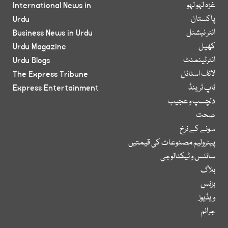
غزہ لہو لہو
International News in
پاکستان
Urdu
انٹر نیشنل
Business News in Urdu
کھیل
Urdu Magazine
انٹرٹینمنٹ
Urdu Blogs
لائف اسٹائل
The Express Tribune
ٹاپ ٹرینڈ
Express Entertainment
دلچسپ و عجیب
صحت
سونے کے نرخ
پیٹرولیم مصنوعات کی قیمتیں
سائنس و ٹیکنالوجی
بلاگ
بزنس
ویڈیوز
جرائم