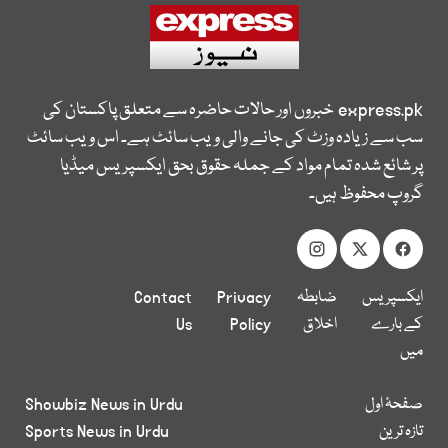
express.pk
خبروں اور حالات حاضرہ سے متعلق پاکستان کی
سب سے زیادہ وزٹ کی جانے والی ویب سائٹ ہے۔ اس ویب سائٹ
پر شائع شدہ تمام مواد کے جملہ حقوق بحق ایکسپریس میڈیا
گروپ محفوظ ہیں۔
ایکسپریس
ضابطہ
Privacy
Contact
کے بارے
اخلاق
Policy
Us
میں
صفحۂ اول
Showbiz News in Urdu
تازہ ترین
Sports News in Urdu