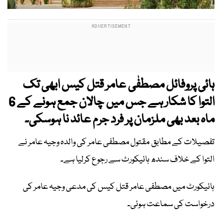
ہائی پروفائل مصطفٰی عامر قتل کیس ابھی تک
التوا کا شکار ہے جس میں چالان جمع ہونے کے 6
ماہ بعد بھی ملزمان پر فرد جرم عائد نا ہوسکی۔
تفصیلات کے مطابق مقتول مصطفی عامر کی والدہ وجیہ عامر نے
التوا کے خلاف سندھ ہائیکورٹ سے رجوع کرلیا ہے۔
ہائیکورٹ میں مصطفی عامر قتل کیس کی مدعی وجیہ عامر کی
درخواست کی سماعت ہوئی۔