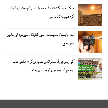
ملک میں گزشتہ ماہ معمول سے کم بارش ریکارڈ،
گرم مہینہ ثابت ہوا
نجی ہاؤسنگ سوسائٹی میں فائرنگ سے مرد اور خاتون
جاں بحق
آئی ایس پی آر سمر انٹرن شپ پروگرام؛ مفتی عبد
الرحیم کا نوجوانوں کو خاص پیغام