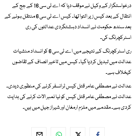
درخواستگزار کے وکیل نے موقف دیا کہ اے ٹی سی 16 کے جج کے
انتقال کے بعد کیس زیر التوا تھا۔ کیس اے ٹی سی 6 منتقل ہونے کے
بعد سندھ حکومت نے انسداد دہشتگردی عدالتوں کی ری
اسٹرکچرنگ کی۔
ری اسٹرکچرنگ کے نتیجے میں اے ٹی سی 6 کو انسداد منشیات
عدالت میں تبدیل کردیا گیا۔ کیس میں تاخیر انصاف کے تقاضوں
کیخلاف ہے۔
عدالت نے مصطفی عامر قتل کیس ٹرانسفر کرنے کی منظوری دیدی۔
عدالت نے مصطفی عامر قتل کیس کو نیا نمبر الاٹ کرنے کی ہدایت
کردی ہے۔ مقدمے میں ملزم ارمغان اور شیراز جیل میں ہیں۔