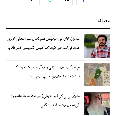
متعلقہ
عمران خان کی میڈیکل صورتحال سے متعلق خبر پر
صحافی اسد طور کیخلاف کیس: تفتیشی افسر طلب
بچوں کے ساتھ زیادتی اور دیگر جرائم کے ہولناک
اعداد و شمار جاری، پنجاب سرفہرست
بشریٰ بی بی کی قیدِ تنہائی؟ سپرنٹنڈنٹ اڈیالہ جیل
کی اہم رپورٹ سامنے آ گئی