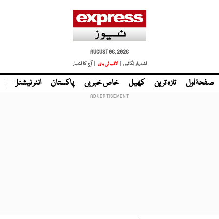
AUGUST 06, 2026
اشتہار لگائیں |
لائیو ٹی وی
| آج کا اخبار
صفحۂ اول
تازہ ترین
کھیل
خاص خبریں
پاکستان
انٹر نیشنل
ٹا