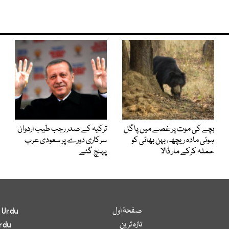
بچے کی موت پر غصے میں پاگل
ترکیہ کے صدر رجب طیب اردوان
ہوئی مادہ ریچھ، بہن بھائی کو
سرکاری دورے پر سعودی عرب
حملہ کرکے مار ڈالا
پہنچ گئے
صفحۂ اول
 Urdu
تازہ ترین
rdu