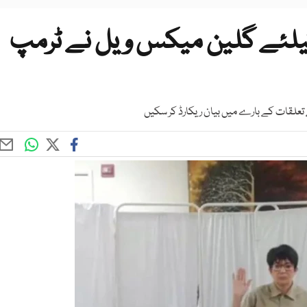
 کیلئے گلین میکس ویل نے ٹرمپ
 تعلقات کے بارے میں بیان ریکارڈ کر سکیں