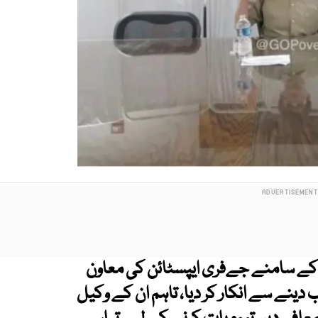
کے سامنے جےفری ایپسٹائن کی معاون
ینے سے انکار کر دیا، تاہم ان کے وکیل