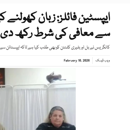
ایپسٹین فائلز: زبان کھولنے
سے معافی کی شرط رکھ دی
کانگریس نے بل اور ہلیری کلنٹن کو بھی طلب کیا ہے تاکہ ایپسٹائن سے
ویب ڈیسک
February 10, 2026