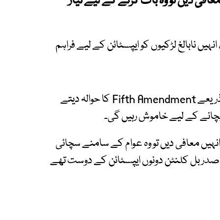
عافی دیں تو وہ بات کرنے کے لیے تیار
ٹ رہی ہیں، انہیں نابالغ لڑکیوں کو ایپسٹائن کے لیے فراہم
میکس ویل نے کمیٹی کے سامنے ویڈیو لنک کے ذریعے Fifth Amendment کا حوالہ دیتے
 بچانے کے لیے خاموش رہیں گی۔
نہیں معافی دیں تو وہ عوام کے سامنے سچائی
ق صدر بل کلنٹن دونوں ایپسٹائن کے دوست تھے