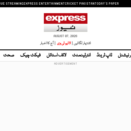
IVE STREAMING
EXPRESS ENTERTAINMENT
CRICKET PAKISTAN
TODAY'S PAPER
AUGUST 07, 2026
اشتہار لگائیں |
لائیو ٹی وی
| آج کا اخبار
ر نیشنل
ٹاپ ٹرینڈ
انٹرٹینمنٹ
لائف اسٹائل
فیکٹ چیک
صحت