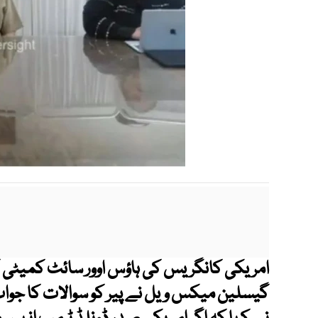
امریکی کانگریس کی ہاؤس اوور سائٹ کمیٹی 
گیسلین میکس ویل نے پیر کو سوالات کا جواب د