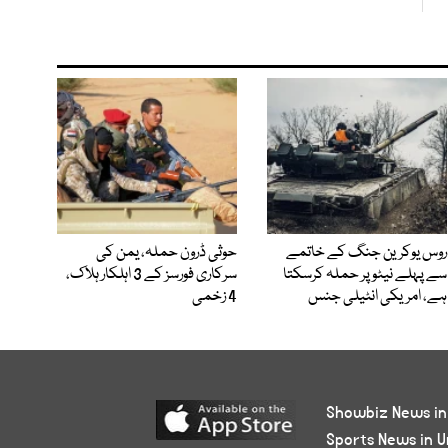
روس یوکرین جنگ کے خاتمے
حوثی ڈرون حملہ، یمن کی
سے پہلے نیٹو پر حملہ کرسکتا
سرکاری فورسز کے 3 اہلکار ہلاک،
ہے، امریکی انٹیلی جنس
4 زخمی
Showbiz News in
Sports News in U