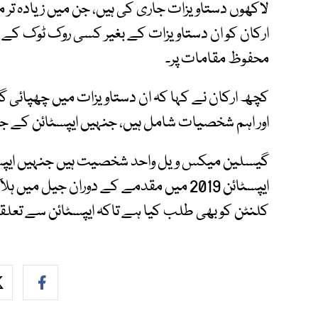
لاکھوں دستاویزات جاری کی ہیں، جن میں زیادہ تر 
ارکان کو ان دستاویزات کے بغیر کسی روک ٹوک ک
محفوظ مقامات پر۔
کچھ ارکان نے کہا کہ ان دستاویزات میں چھپائی 
اور اہم شخصیات شامل ہیں، جنہیں ایپسٹائن کے جرائ
گیسلین میکس ویل واحد شخصیت ہیں جنہیں ایپسٹ
ایپسٹائن 2019 میں مقدمے کے دوران جیل م
کلنٹن کو بھی طلب کیا ہے تاکہ ایپسٹائن سے تعلق