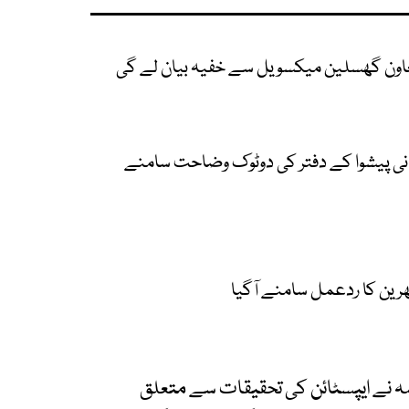
اون گھسلین میکسویل سے خفیہ بیان لے گی
روحانی پیشوا کے دفتر کی دوٹوک وضاحت سامنے
تھرین کا ردعمل سامنے آگیا
نے ایپسٹائن کی تحقیقات سے متعلق