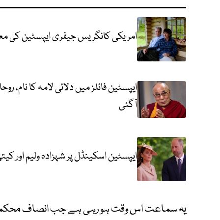
امریکی کانگریس جیفری ایپسٹین کی مع
ایپسٹین فائلز میں دلائی لامہ کا نام، 
آگئی
ایپسٹین اسکینڈل پر شہزادہ ولیم اور کی
یہ سماعت اس وقت ہو رہی ہے جب انصاف محکمہ 