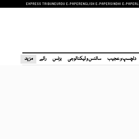
EXPRESS TRIBUNE
URDU E-PAPER
ENGLISH E-PAPER
SINDHI E-PAPER
L
دلچسپ و عجیب
سائنس و ٹیکنالوجی
بزنس
رائے
مزید