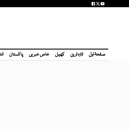
صفحۂ اول
تازہ ترین
کھیل
خاص خبریں
پاکستان
انٹ