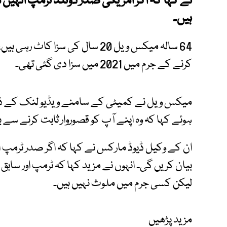
نے کہا کہ اگر امریکی صدر ڈونلڈ ٹرمپ انہیں م
ہیں۔
64 سالہ میکس ویل 20 سال کی سزا کا
کرنے کے جرم میں 2021 میں سزا دی گئی تھی۔
ہوئے کہا کہ وہ اپنے آپ کو قصوروار ثابت کرنے سے
ان کے وکیل ڈیوڈ مارکس نے کہا کہ اگر صدر ٹرمپ ا
بیان کریں گی۔ انہوں نے مزید کہا کہ ٹرمپ اور ساب
لیکن کسی جرم میں ملوث نہیں ہیں۔
مزید پڑھیں