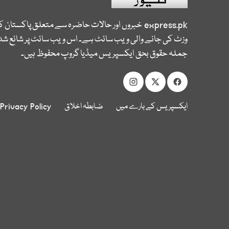
express.pk
خبروں اور حالات حاضرہ سے متعلق پاکستان 
وزٹ کی جانے والی ویب سائٹ ہے۔ اس ویب سائٹ پر شائع شدہ
جملہ حقوق بحق ایکسپریس میڈیا گروپ محفوظ ہیں۔
ایکسپریس کے بارے میں
ضابطہ اخلاق
Privacy Policy