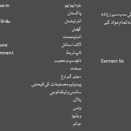
غزہ لہو لہو
ws in
پاکستان
کی سب سے زیادہ
انٹر نیشنل
 Urdu
 تمام مواد کے
کھیل
انٹرٹینمنٹ
لائف اسٹائل
bune
ٹاپ ٹرینڈ
inment
دلچسپ و عجیب
Contact Us
صحت
سونے کے نرخ
پیٹرولیم مصنوعات کی قیمتیں
سائنس و ٹیکنالوجی
بلاگ
بزنس
ویڈیوز
جرائم