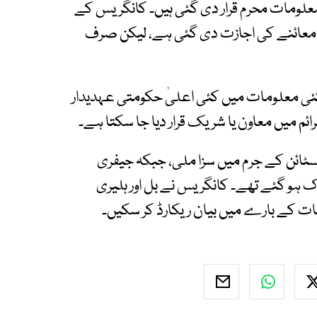
معلومات محرم قرار دی گئی ہیں۔ کانگریس کے
ے معائنے کی اجازت دی گئی ہے، لیکن صرف
گئی معلومات میں کئی اعلیٰ حکومتی عہدیدار
م میں معاون یا شریک قرار دیا جا سکتا ہے۔
ائن کے جرم میں سزا ملی، جبکہ جیفری
یں ہلاک ہو گئے تھے۔ کانگریس نے بل اور ہلیری
ات کے بارے میں بیان ریکارڈ کر سکیں۔