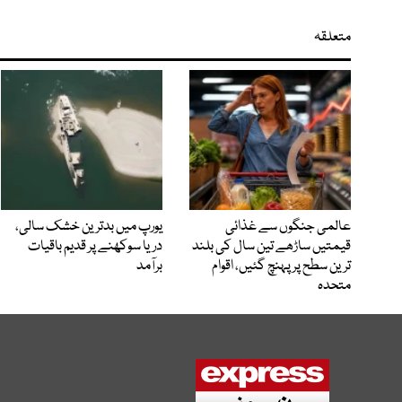
متعلقہ
عالمی جنگوں سے غذائی
یورپ میں بدترین خشک سالی،
قیمتیں ساڑھے تین سال کی بلند
دریا سوکھنے پر قدیم باقیات
ترین سطح پر پہنچ گئیں، اقوام
برآمد
متحدہ