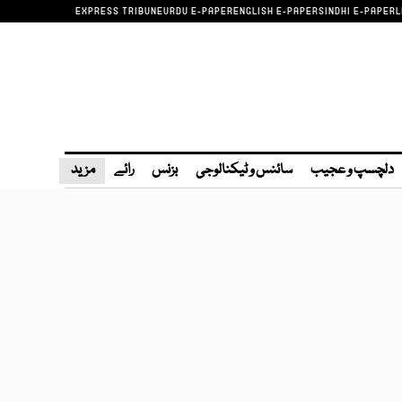
EXPRESS TRIBUNE
URDU E-PAPER
ENGLISH E-PAPER
SINDHI E-PAPER
L
دلچسپ و عجیب
سائنس و ٹیکنالوجی
بزنس
رائے
مزید