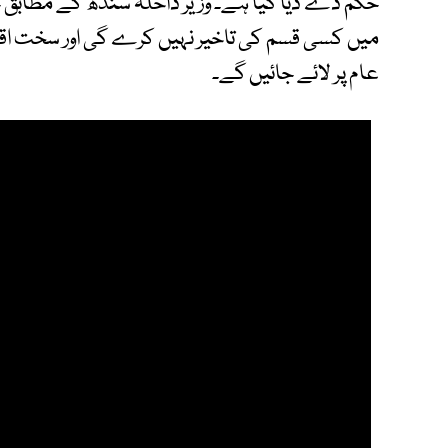
حکم دے دیا گیا ہے۔ وزیر داخلہ سندھ کے مطابق 
میں کسی قسم کی تاخیر نہیں کرے گی اور سخت اقدا
عام پر لائے جائیں گے۔