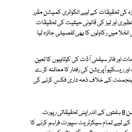
 کی تحقیقات کے لیے انکوائری کمیشن مقرر
نظوری اور لیز کی قانونی حیثیت کی تحقیقات
خلا میں رکاوٹوں کا بھی تفصیلی جائزہ لیا
ت اور فائر سیفٹی آڈٹ کی کوتاہیوں کا تعین
ور ریسکیو آپریشن کی رفتار کا معائنہ کرے
مینجمنٹ کے خلاف ذمہ داری فکس کرنے کی
جسٹس آغا فیصل کی سربراہی میں انکوائری کمیشن 8 ہفتوں کے اندر اپنی تحقیقاتی رپورٹ
ے لیے تمام سیکرٹریٹ سپورٹ فراہم کرنے کا