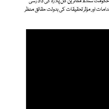
حکومت سندھ متاثرین گل پلازہ کی داد رسی
مات اور مؤثر تحقیقات کی بدولت حقائق منظر