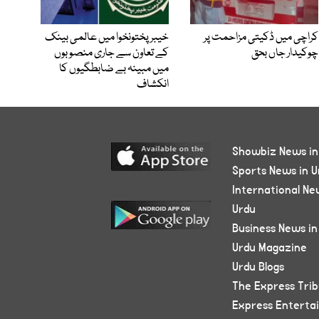
کراچی میں ڈکیتی مزاحمت پر
خیبرپختونخوا میں عالمی بینک
چوکیدار جاں بحق
کے تعاون سے جاری منصوبوں
میں مبینہ بے ضابطگیوں کا
انکشاف
Showbiz News in
Sports News in U
International Ne
Urdu
Business News in
Urdu Magazine
Urdu Blogs
The Express Tri
Express Enterta