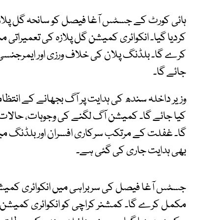
ہائی کورٹ کے جسٹس آغا فیصل کو سانحہ گل پلازہ
کردیا گیا۔ انکوائری کمیشن گل پلازہ کی تعمیراتی م
کرے گا۔ بلڈنگ پلان کی خلاف ورزی اور ایمرجنسی ان
جائے گا۔
وزیر داخلہ سندھ کی ہدایت پر آگ بجھانے کے انتظاما
کیا جائے گا۔ کمیشن آگ لگنے کی وجوہات، حالات ا
گا۔ غفلت کے مرتکب سرکاری افسران اور بلڈنگ 
بھی ہدایت جاری کی گئی ہے۔
مکمل کرے گا۔ کمشنر کراچی کو انکوائری کمیشن ک