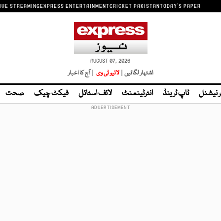
IVE STREAMING
EXPRESS ENTERTAINMENT
CRICKET PAKISTAN
TODAY'S PAPER
AUGUST 07, 2026
اشتہار لگائیں |
لائیو ٹی وی
| آج کا اخبار
ر نیشنل
ٹاپ ٹرینڈ
انٹرٹینمنٹ
لائف اسٹائل
فیکٹ چیک
صحت