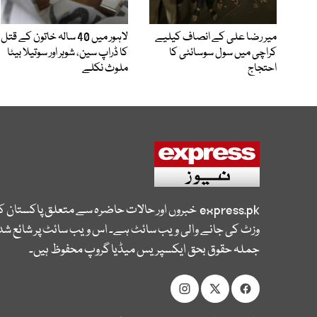
میر رضا علی کے انصاف کیلیے
لاہور میں 40 سالہ خاتون کے قتل
کراچی میں سول سوسائٹی کا
کا ڈراپ سین، شوہر اور سوتیلا بیٹا
احتجاج
ملوث نکلے
express.pk
خبروں اور حالات حاضرہ سے متعلق پاکستان 
وزٹ کی جانے والی ویب سائٹ ہے۔ اس ویب سائٹ پر شائع شدہ
جملہ حقوق بحق ایکسپریس میڈیا گروپ محفوظ ہیں۔