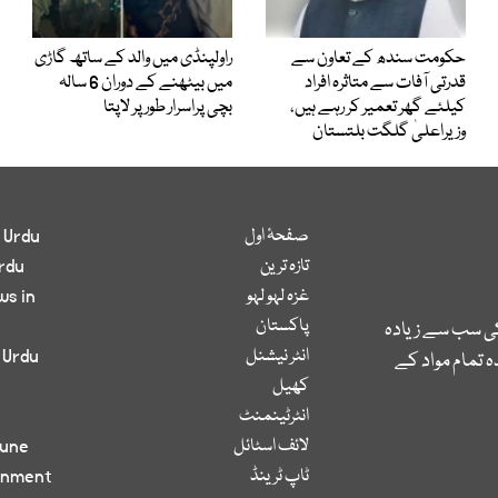
حکومت سندھ کے تعاون سے
راولپنڈی میں والد کے ساتھ گاڑی
قدرتی آفات سے متاثرہ افراد
میں بیٹھنے کے دوران 6 سالہ
کیلئے گھر تعمیر کر رہے ہیں،
بچی پراسرار طور پر لاپتا
وزیراعلیٰ گلگت بلتستان
صفحۂ اول
 Urdu
تازہ ترین
rdu
غزہ لہو لہو
ws in
پاکستان
کی سب سے زیادہ
انٹر نیشنل
 Urdu
 تمام مواد کے
کھیل
انٹرٹینمنٹ
لائف اسٹائل
bune
ٹاپ ٹرینڈ
inment