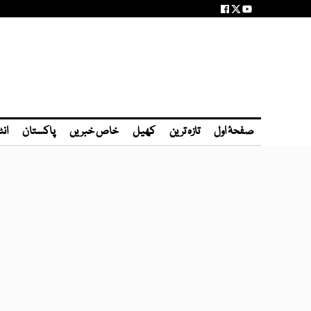
صفحۂ اول
تازہ ترین
کھیل
خاص خبریں
پاکستان
انٹ