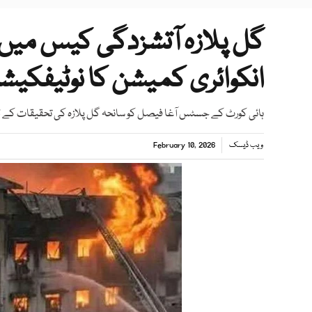
گل پلازہ آتشزدگی کیس میں 
انکوائری کمیشن کا نوٹیفکیش
ہائی کورٹ کے جسٹس آغا فیصل کو سانحہ گل پلازہ کی تحقیقات کے لیے
ویب ڈیسک
February 10, 2026