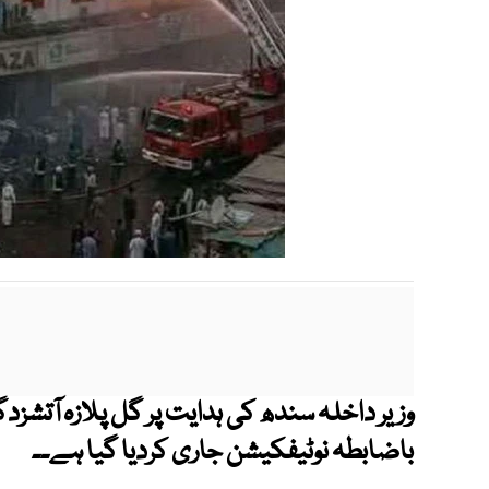
وزیر داخلہ سندھ کی ہدایت پر گل پلازہ آتشز
باضابطہ نوٹیفکیشن جاری کردیا گیا ہے۔۔