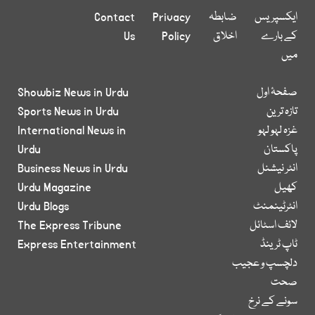
ایکسپریس
ضابطہ
Privacy
Contact
کے بارے
اخلاق
Policy
Us
میں
صفحۂ اول
Showbiz News in Urdu
تازہ ترین
Sports News in Urdu
غزہ لہو لہو
International News in
پاکستان
Urdu
انٹر نیشنل
Business News in Urdu
کھیل
Urdu Magazine
انٹرٹینمنٹ
Urdu Blogs
لائف اسٹائل
The Express Tribune
ٹاپ ٹرینڈ
Express Entertainment
دلچسپ و عجیب
صحت
سونے کے نرخ