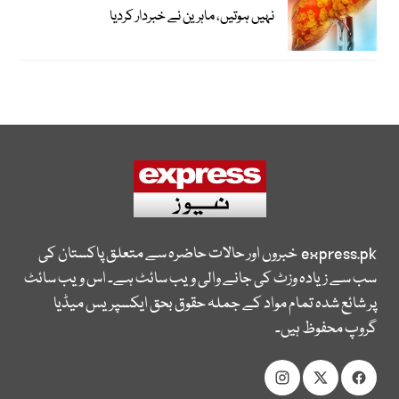
نہیں ہوتیں، ماہرین نے خبردار کردیا
express.pk
خبروں اور حالات حاضرہ سے متعلق پاکستان کی
سب سے زیادہ وزٹ کی جانے والی ویب سائٹ ہے۔ اس ویب سائٹ
پر شائع شدہ تمام مواد کے جملہ حقوق بحق ایکسپریس میڈیا
گروپ محفوظ ہیں۔