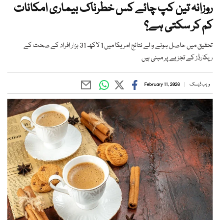
روزانہ تین کپ چائے کس خطرناک بیماری امکانات
کم کر سکتی ہے؟
تحقیق میں حاصل ہونے والے نتائج امریکا میں 1 لاکھ 31 ہزار افراد کے صحت کے
ریکارڈز کے تجزیے پر مبنی ہیں
ویب ڈیسک
February 11, 2026