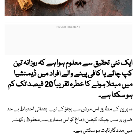
ایک نئی تحقیق سے معلوم ہوا ہے کہ روزانہ تین
کپ چائے یا کافی پینے والے افراد میں ڈیمنشیا
میں مبتلا ہونے کا خطرہ تقریباً 20 فیصد تک کم
ہو سکتا ہے۔
ماہرین کے مطابق اس مرض سے بچاؤ کے لیے ابتدائی احتیاط بے حد
ضروری ہے، جبکہ کیفین دماغ کو اس بیماری سے محفوظ رکھنے
میں مددگار ثابت ہو سکتی ہے۔