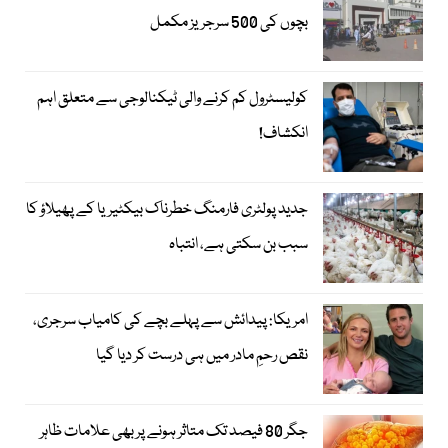
بچوں کی 500 سرجریز مکمل
کولیسٹرول کم کرنے والی ٹیکنالوجی سے متعلق اہم
انکشاف!
جدید پولٹری فارمنگ خطرناک بیکٹیریا کے پھیلاؤ کا
سبب بن سکتی ہے، انتباہ
امریکا: پیدائش سے پہلے بچے کی کامیاب سرجری،
نقص رحمِ مادر میں ہی درست کر دیا گیا
جگر 80 فیصد تک متاثر ہونے پر بھی علامات ظاہر