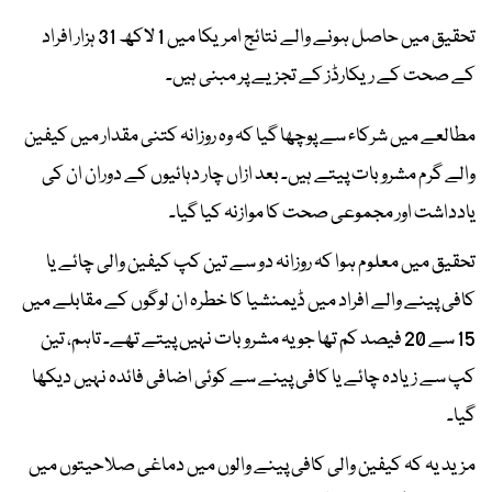
تحقیق میں حاصل ہونے والے نتائج امریکا میں 1 لاکھ 31 ہزار افراد
کے صحت کے ریکارڈز کے تجزیے پر مبنی ہیں۔
مطالعے میں شرکاء سے پوچھا گیا کہ وہ روزانہ کتنی مقدار میں کیفین
والے گرم مشروبات پیتے ہیں۔ بعد ازاں چار دہائیوں کے دوران ان کی
یادداشت اور مجموعی صحت کا موازنہ کیا گیا۔
تحقیق میں معلوم ہوا کہ روزانہ دو سے تین کپ کیفین والی چائے یا
کافی پینے والے افراد میں ڈیمنشیا کا خطرہ ان لوگوں کے مقابلے میں
15 سے 20 فیصد کم تھا جو یہ مشروبات نہیں پیتے تھے۔ تاہم، تین
کپ سے زیادہ چائے یا کافی پینے سے کوئی اضافی فائدہ نہیں دیکھا
گیا۔
مزید یہ کہ کیفین والی کافی پینے والوں میں دماغی صلاحیتوں میں