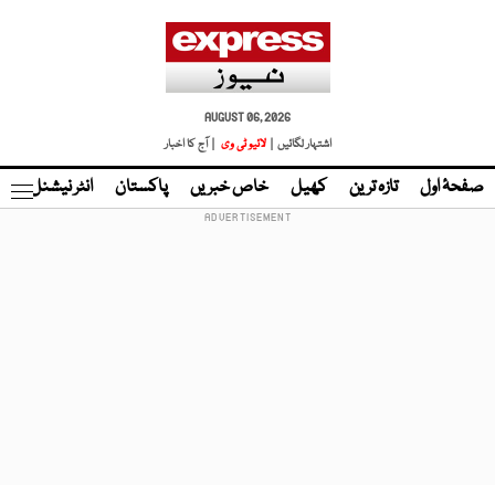
AUGUST 06, 2026
اشتہار لگائیں |
لائیو ٹی وی
| آج کا اخبار
صفحۂ اول
تازہ ترین
کھیل
خاص خبریں
پاکستان
انٹر نیشنل
ٹا