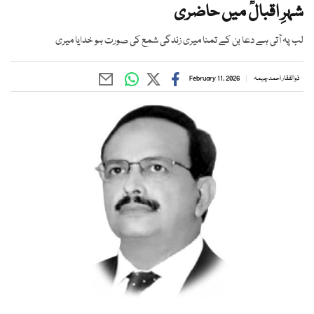
شہرِ اقبالؒ میں حاضری
لب پہ آتی ہے دعا بن کے تمنا میری زندگی شمع کی صورت ہو خدایا میری
ذوالفقار احمد چیمہ
February 11, 2026