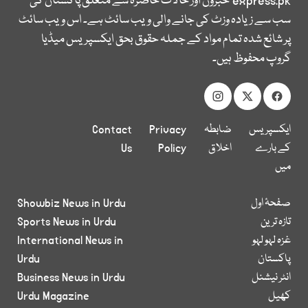
express.pk
خبروں اور حالات حاضرہ سے متعلق پاکستان کی
سب سے زیادہ وزٹ کی جانے والی ویب سائٹ ہے۔ اس ویب سائٹ
پر شائع شدہ تمام مواد کے جملہ حقوق بحق ایکسپریس میڈیا
گروپ محفوظ ہیں۔
ایکسپریس
ضابطہ
Privacy
Contact
کے بارے
اخلاق
Policy
Us
میں
صفحۂ اول
Showbiz News in Urdu
تازہ ترین
Sports News in Urdu
غزہ لہو لہو
International News in
پاکستان
Urdu
انٹر نیشنل
Business News in Urdu
کھیل
Urdu Magazine