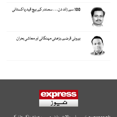
100 سے زائد دن… سمندر کے بیچ قید پاکستانی
بیرونی قرضے،بڑھتی مہنگائی اور معاشی بحران