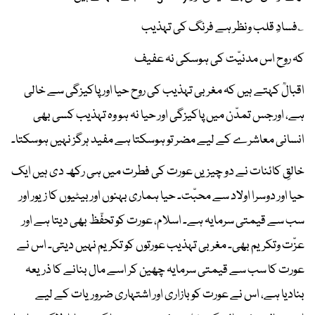
؎فسادِ قلب ونظر ہے فرنگ کی تہذیب
کہ روح اس مدنیّت کی ہوسکی نہ عفیف
اقبالؒ کہتے ہیں کہ مغربی تہذیب کی روح حیا اور پاکیزگی سے خالی
ہے، اورجس تمدّن میں پاکیزگی اور حیا نہ ہو وہ تہذیب کسی بھی
انسانی معاشرے کے لیے مضر تو ہوسکتا ہے مفید ہرگز نہیں ہوسکتا۔
خالقِ کائنات نے دو چیزیں عورت کی فطرت میں ہی رکھ دی ہیں ایک
حیا اور دوسرا اولاد سے محبّت۔ حیا ہماری بہنوں اور بیٹیوں کا زیور اور
سب سے قیمتی سرمایہ ہے۔ اسلام، عورت کو تحفّظ بھی دیتا ہے اور
عزّت وتکریم بھی۔ مغربی تہذیب عورتوں کو تکریم نہیں دیتی۔ اس نے
عورت کا سب سے قیمتی سرمایہ چھین کر اسے مال بنانے کا ذریعہ
بنادیا ہے، اس نے عورت کو بازاری اور اشتہاری ضروریات کے لیے