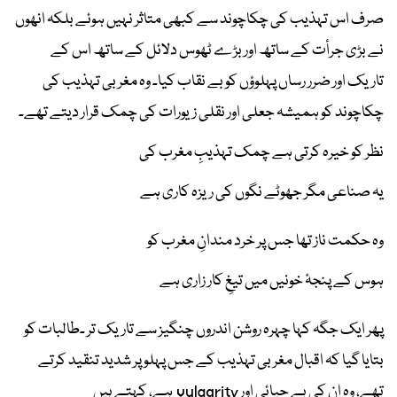
صرف اس تہذیب کی چکاچوند سے کبھی متاثر نہیں ہوئے بلکہ انھوں
نے بڑی جرأت کے ساتھ اور بڑے ٹھوس دلائل کے ساتھ اس کے
تاریک اور ضرر رساں پہلوؤں کو بے نقاب کیا۔ وہ مغربی تہذیب کی
چکاچوند کو ہمیشہ جعلی اور نقلی زیورات کی چمک قرار دیتے تھے۔
نظر کو خیرہ کرتی ہے چمک تہذیبِ مغرب کی
یہ صناعی مگر جھوٹے نگوں کی ریزہ کاری ہے
وہ حکمت ناز تھا جس پر خرد مندانِ مغرب کو
ہوس کے پنجۂ خونیں میں تیغِ کار زاری ہے
پھر ایک جگہ کہا چہرہ روشن اندروں چنگیز سے تاریک تر ۔طالبات کو
بتایا گیا کہ اقبال مغربی تہذیب کے جس پہلو پر شدید تنقید کرتے
تھے، وہ ان کی بے حیائی اور vulgarity ہے، کہتے ہیں