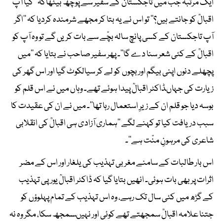
ایک مرتبہ جب میں تاجکستان کے سفیر سے پوچھ بیٹھاکہ ’’کیا آپ
اقبالؒ کو جانتے ہیں؟‘‘ تو اس نے یہ بتا کر مجھے شرمندہ کردیا کہ ’’اگر
آپ تاجکستان کے کسی پانچ سالہ بچّے سے بات کریں گے تو وہ آپ کو
اقبالؒ کے کئی شعر سنا دے گا‘‘۔ پھر سفیر صاحب نے بتایا کہ ’’میں
پچھلے دنوں اپنی بیگم اور بچوں کو لے کر سیالکوٹ گیا اور اس گھر کی
زیارت کی جہاںڈاکٹر اقبالؒ پیدا ہوئے تھے۔ وہاں میں نے اس قلم کو
بوسہ دیا جو قلم ان کے زیرِ استعمال رہا تھا‘‘۔ میں نے ان کی عقیدت کا
سبب دریافت کیا تو کہنے لگے ’’ہماری آزادی ہی اقبالؒ کی انقلابی
شاعری کی مرہونِ منّت ہے‘‘۔
اس بار طالبات کے سامنے مغربی تہذیب کی یلغار اور اس کے مضر
اثرات پر بھی بات ہوئی۔ انھیں بتایا گیا کہ ڈاکٹر اقبالؒ یورپی تہذیب
کے گڑھ میں کئی سال تک رہے، وہ اس تہذیب کے تمام پہلوؤں کو
جتنا علامہ اقبالؒ سمجھتے تھے کوئی اور نہیںسمجھ سکا، مگر وہ نہ