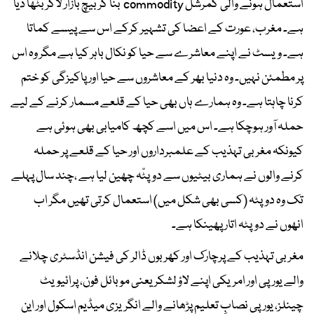
استعمال ہونے والی کمرشل commodity بنا کر بیچ بازار لاکر بٹھا دیا
ہے۔ مغرب، عورت کے اعضا کی تشہیر کرکے اس سے پیسے کماتا
ہے۔ ویسٹ نے اپنے معاشرے سے حیا کو نکال باہر کیا ہے مگر وہ اس
پر مطمئن نہیں۔ وہ دنیا بھر کے معاشروں سے حیا اور پاکیزگی کو ختم
کرنا چاہتا ہے۔ وہ ہمارے ہاں بھی حیا کے قلعے مسمار کرنے کے لیے
حملہ آور ہوچکا ہے۔ اس میں اسے کچھ کامیابی بھی ہوئی ہے
کیونکہ مغربی تہذیب کے علمبرداروں اور حیا کے قلعے پر حملہ
کرنے والوں نے ہماری بیٹیوں سے دوپٹّہ چھین لیا ہے ،چند سال پہلے
تک وہ دوپٹہ (کسی بھی شکل میں) استعمال کرتی تھیں مگر اب
انھوں نے دوپٹہ اتار پھینکا ہے۔
مغربی تہذیب کے پرچارک اور کھربوں ڈالر کی فیشن انڈسٹری چلانے
والے یورپی اور امریکی اپنے لاؤ لشکر یعنی موبائل فون، پرائیویٹ
چینلز، یورپی نصابِ تعلیم پڑھانے والے انگریزی میڈیم اسکول اور این