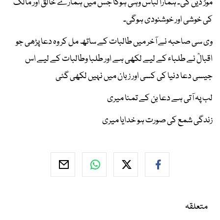
موڑ دیں گی۔ ہمارا لباس وہی ہوگا جس میں ہمارے خالق اور مالک
کی خوشی اور خوشنودی ہوگی۔
وی سی صاحبہ نے آخر میں طالبات کے ساتھ مل کر وہ دعا پڑھی جو
اقبالؒ نے طلباء کے لیے لکھی ہے اور طلبا وطالبات کے لیے اس
جیسی دعا دنیا کی کسی اور زبان میں نہیں لکھی گئی
لب پہ آتی ہے دعا بن کے تمنا میری
زندگی شمع کی صورت ہو خدایا میری
متعلقہ