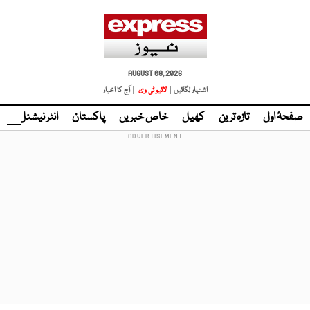
AUGUST 08, 2026
اشتہار لگائیں |
لائیو ٹی وی
| آج کا اخبار
صفحۂ اول
تازہ ترین
کھیل
خاص خبریں
پاکستان
انٹر نیشنل
ٹا