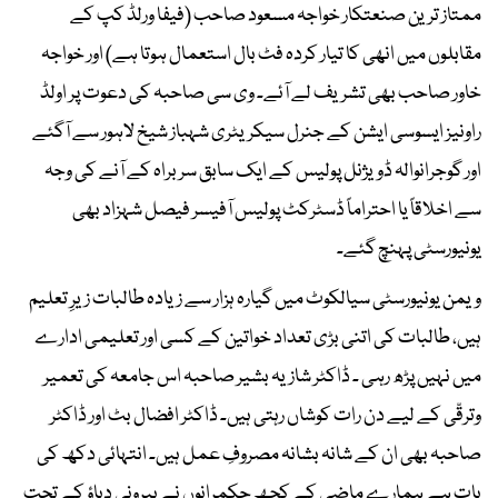
ممتاز ترین صنعتکار خواجہ مسعود صاحب (فیفا ورلڈ کپ کے
مقابلوں میں انھی کا تیار کردہ فٹ بال استعمال ہوتا ہے) اور خواجہ
خاور صاحب بھی تشریف لے آئے۔ وی سی صاحبہ کی دعوت پر اولڈ
راونیز ایسوسی ایشن کے جنرل سیکریٹری شہباز شیخ لاہور سے آگئے
اور گوجرانوالہ ڈویژنل پولیس کے ایک سابق سربراہ کے آنے کی وجہ
سے اخلاقاً یا احتراماً ڈسٹرکٹ پولیس آفیسر فیصل شہزاد بھی
یونیورسٹی پہنچ گئے۔
ویمن یونیورسٹی سیالکوٹ میں گیارہ ہزار سے زیادہ طالبات زیرِ تعلیم
ہیں، طالبات کی اتنی بڑی تعداد خواتین کے کسی اور تعلیمی ادارے
میں نہیں پڑھ رہی ۔ ڈاکٹر شازیہ بشیر صاحبہ اس جامعہ کی تعمیر
وترقّی کے لیے دن رات کوشاں رہتی ہیں۔ ڈاکٹر افضال بٹ اور ڈاکٹر
صاحبہ بھی ان کے شانہ بشانہ مصروفِ عمل ہیں۔ انتہائی دکھ کی
بات ہے ہمارے ماضی کے کچھ حکمرانوں نے بیرونی دباؤ کے تحت