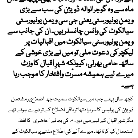
ماہ سے وہ گوجرانوالہ ڈویژن کی سب سے بڑی
ویمن یونیورسٹی یعنی جی سی ویمن یونیورسٹی
سیالکوٹ کی وائس چانسلر ہیں۔ ان کی جانب سے
ویمن یونیورسٹی سیالکوٹ میں اقبالیات پر
لیکچرکی دعوت ملی تو میں نے بڑی خوشی کے
ساتھ حامی بھرلی، کیونکہ شہرِ اقبال کا وزٹ
میرے لیے ہمیشہ مسرّت وافتخار کا موجب رہا
ہے۔
کچھ سال پہلے جب میں سیالکوٹ سمیت چھ اضلاع پر مشتمل
ڈویژن کی پولیس کا سربراہ تھا تو باقی اضلاع کے تو دورے ہوتے تھے
مگر شہرِ اقبال کے لیے میں دورے کی بجائے ’’حاضری‘‘ کا لفظ
استعمال کیا کرتا تھا۔ میرے آنے کی اطلاع ملنے پر سیالکوٹ کے