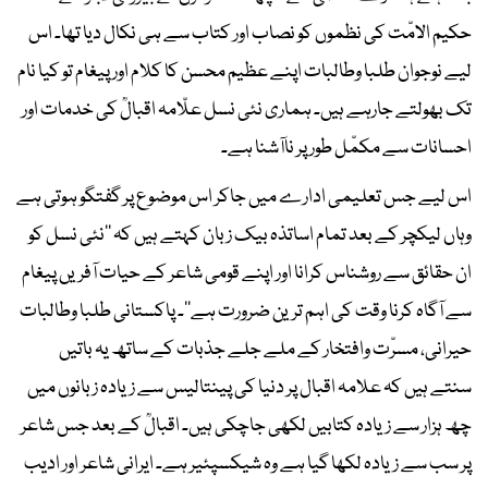
حکیم الامّت کی نظموں کو نصاب اور کتاب سے ہی نکال دیا تھا۔ اس
لیے نوجوان طلبا وطالبات اپنے عظیم محسن کا کلام اور پیغام تو کیا نام
تک بھولتے جارہے ہیں۔ ہماری نئی نسل علّامہ اقبالؒ کی خدمات اور
احسانات سے مکمّل طور پر ناآشنا ہے۔
اس لیے جس تعلیمی ادارے میں جاکر اس موضوع پر گفتگو ہوتی ہے
وہاں لیکچر کے بعد تمام اساتذہ بیک زبان کہتے ہیں کہ ’’نئی نسل کو
ان حقائق سے روشناس کرانا اور اپنے قومی شاعر کے حیات آفریں پیغام
سے آگاہ کرنا وقت کی اہم ترین ضرورت ہے‘‘۔ پاکستانی طلبا وطالبات
حیرانی، مسرّت وافتخار کے ملے جلے جذبات کے ساتھ یہ باتیں
سنتے ہیں کہ علامہ اقبال پر دنیا کی پینتالیس سے زیادہ زبانوں میں
چھ ہزار سے زیادہ کتابیں لکھی جاچکی ہیں۔ اقبالؒ کے بعد جس شاعر
پر سب سے زیادہ لکھا گیا ہے وہ شیکسپئیر ہے۔ ایرانی شاعر اور ادیب