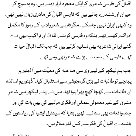
اقبالؒ کی فارسی شاعری کو ایک معجزہ قرار دیتے ہیں۔ وہ یہ سوچ کر
حیران اور ششدر رہ جاتے ہیں کہ فارسی اقبالؒ کی مادری زبان نہیں تھی،
وہ کبھی ایران نہیں جاسکے۔ مگر فارسی شعر وادب کے رموز کا مکمل
ادراک رکھتے تھے بلکہ وہ فارسی کو نئے الفاظ اور تراکیب بھی دے
گئے ایرانی شاعر یہ بھی تسلیم کرتے ہیں کہ جب تک اقبالؒ حیات
تھے، فارسی کے سب سے بڑے شاعر بھی وہی تھے۔
جب ہم لیکچر کے لیے وی سی صاحبہ کی معیّت میں آڈیٹوریم
پہنچے تو طالبات نے بڑی گرمجوشی سے استقبال کیا۔ آڈیٹوریم اساتذہ
اور طالبات سے کھچا کھچ بھرا ہوا تھا۔ میں نے اپنے لیکچر میں شاعرِ
مشرق کے غیر معمولی عملی اور فکری مرتبے کی بھی بات کی اور
چند واقعات بھی سنائے۔ انھیں بتایا کہ سینٹرل ایشیا کی ریاستوں کے
باشندے اقبالؒ کی فکر سے کس قدر متاثر ہیں۔