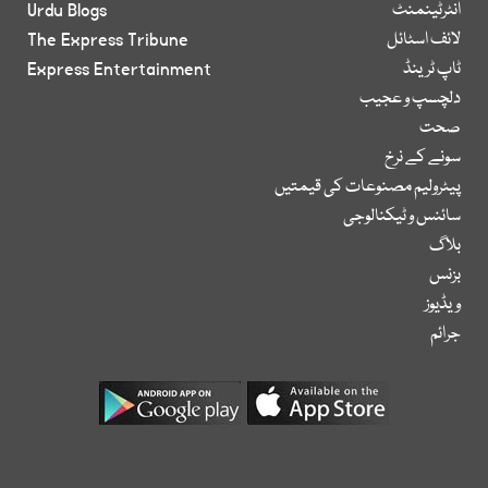
انٹرٹینمنٹ
Urdu Blogs
لائف اسٹائل
The Express Tribune
ٹاپ ٹرینڈ
Express Entertainment
دلچسپ و عجیب
صحت
سونے کے نرخ
پیٹرولیم مصنوعات کی قیمتیں
سائنس و ٹیکنالوجی
بلاگ
بزنس
ویڈیوز
جرائم