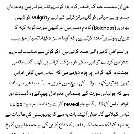
جی اوز سمیت حیا کے قلعے کو برباد کرنے پر تلے ہوئے ہیں، وہ عریاں
جسم اور بے حیائی کو گلیمرائز کرنے کے لیے vulgrity کو کبھی
بہادری (Boldness) کا نام دیتے ہیں اور کبھی عورت کو یہ کہہ کر
عریاں ہونے پر آمادہ کرتے ہیں کہ ’’اپنا حسن دکھانا تمہارا حق ہے۔
اور اعتراض کرنے والے حسد کرتے ہیں‘‘ اگر کوئی غیر مناسب لباس پر
اعتراض کردے تو غیر ملکی فورسز کے کرائے پر رکھے گئے مقامی
ایجنٹ یہ کہہ کر اس پر چڑھ دوڑتے ہیں کہ ’’لباس میں کوئی خرابی
نہیں۔ یہ تو دیکھنے والے کی سوچ میں خرابی ہے‘‘۔ سیدھی سی بات
ہے کہ جو لباس عورت کے جسمانی خدوخال چھپائے وہ ڈیسنٹ اور
باوقار لباس کہلائے گا اور جو reveal کرے وہ نامناسب اور vulgar
لباس کہلائے گا۔ خوش آئیند بات یہ ہے کہ یونیورسٹی کی طالبات نے
یہ عہد کیا کہ ہم حیا کے قلعے کا دفاع کریں گی اور حملہ آوروں کا رخ