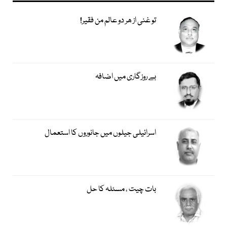
تو غنی از ھر دو عالم من فقیر!
بے روزگاری میں اضافہ
اسرائیلی جیلوں میں جانوروں کا استعمال
بات چیت ، مسئلہ کا حل