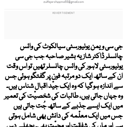
zulfiqarcheema55@gmail.com
جی سی ویمن یونیورسٹی سیالکوٹ کی وائس
چانسلر ڈاکٹر شازیہ بشیر صاحبہ جب جی سی
یونیورسٹی لاہور کی وائس چانسلر تھیں تو اس وقت
ان کے ساتھ ایک دو مرتبہ فون پر گفتگو ہوئی جس
سے اندازہ ہوگیا کہ وہ ایک جیّد اقبال شناس ہیں۔
وہ جہاں جاتی ہیں، طالبات کی شخصیّت کی تعمیر
میں ایک ایسے جذبے کے ساتھ جُت جاتی ہیں
جس میں ایک معلّمہ کی دانش بھی شامل ہوتی
ہے اور ماں کی شفقت اور محبّت بھی۔ پچھلے دس