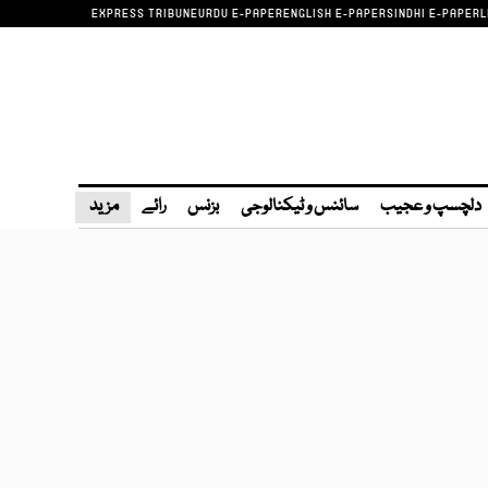
EXPRESS TRIBUNE
URDU E-PAPER
ENGLISH E-PAPER
SINDHI E-PAPER
L
دلچسپ و عجیب
سائنس و ٹیکنالوجی
بزنس
رائے
مزید