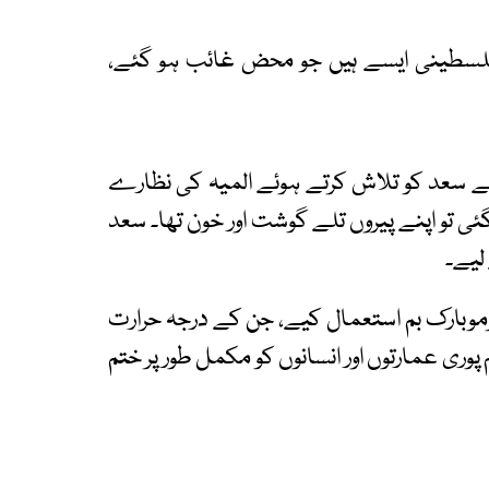
ہوش ربا تحقیقات کے مطابق 2,842 فلسطینی ایسے ہیں جو محض غائب ہو گئے،
پنے بیٹے سعد کو تلاش کرتے ہوئے المیہ کی نظارے
ی تو اپنے پیروں تلے گوشت اور خون تھا۔ سعد
لیے۔
رموبارک بم استعمال کیے، جن کے درجہ حرارت
بم پوری عمارتوں اور انسانوں کو مکمل طور پر ختم