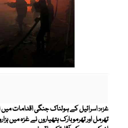
اسرائیل کے ہولناک جنگی اقدامات میں ا
غزہ:
تھرمل اور تھرموبارک ہتھیاروں نے غزہ میں ہزا