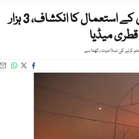
غزہ، امریکی تھرموبیرک بموں کے استعمال کا انکشاف، 3 ہزار
قطری میڈیا