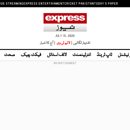
IVE STREAMING
EXPRESS ENTERTAINMENT
CRICKET PAKISTAN
TODAY'S PAPER
JULY 15, 2026
اشتہار لگائیں |
لائیو ٹی وی
| آج کا اخبار
ر نیشنل
ٹاپ ٹرینڈ
انٹرٹینمنٹ
لائف اسٹائل
فیکٹ چیک
صحت