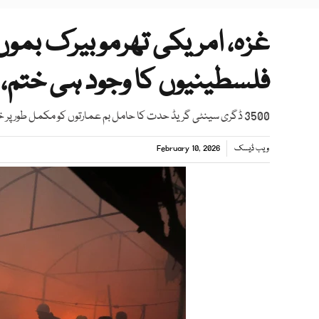
فلسطینیوں کا وجود ہی ختم، 
3500 ڈگری سینٹی گریڈ حدت کا حامل بم عمارتوں کو مکمل طور پر ختم کرنے کی صلاحیت رکھتا ہے
ویب ڈیسک
February 10, 2026