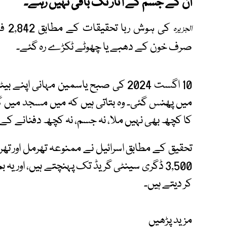
ان کے جسم کے آثار تک باقی نہیں رہے۔
کی 
الجزیرہ
صرف خون کے دھبے یا چھوٹے ٹکڑے رہ گئے۔
10 اگست 2024 کی صبح یاسمین مہانی ا
میں پھنس گئی۔ وہ بتاتی ہیں کہ میں مسجد میں گئ
کا کچھ بھی نہیں ملا، نہ جسم، نہ کچھ دفنانے کے 
تحقیق کے مطابق اسرائیل نے ممنوعہ تھرمل اور تھ
3,500 ڈگری سینٹی گریڈ تک پہنچتے ہیں، اور یہ 
کر دیتے ہیں۔
مزید پڑھیں