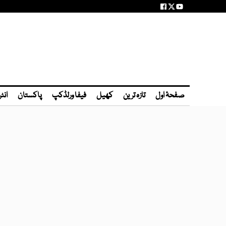
صفحۂ اول
تازہ ترین
کھیل
فیفا ورلڈکپ
پاکستان
انٹ