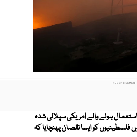
ستعمال ہونے والے امریکی سپلائی شدہ
روں فلسطینیوں کو ایسا نقصان پہنچایا کہ