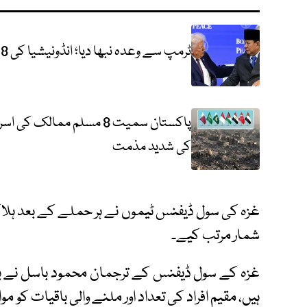
ٹرمپ سے وعدہ نبھا دیا؛ انڈونیشیا کی 8 ہزار فوجی اہلکاروں کو غزہ بھیجنے کی تیاری
پاکستان سمیت 8 مسلم مما
کی شدید مذمت
غزہ کی سول ڈیفنس ٹیموں نے ہر حملے کے بعد ہلاک
شمار مرتب کیے۔
غزہ کے سول ڈیفنس کے ترجمان محمود باسل نے ب
ہیں، مقیم افراد کی تعداد اور ملنے والی باقیات کو م