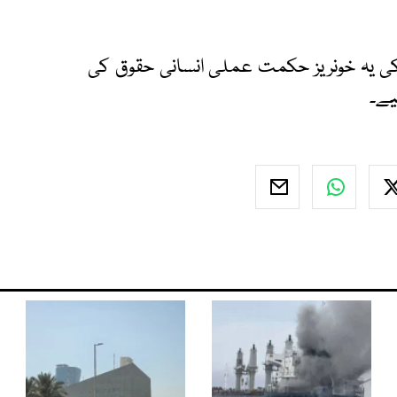
ل کی یہ خونریز حکمت عملی انسانی حقوق کی
یے۔