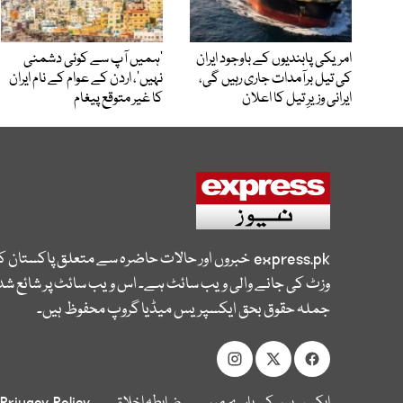
امریکی پابندیوں کے باوجود ایران
’ہمیں آپ سے کوئی دشمنی
کی تیل برآمدات جاری رہیں گی،
نہیں‘، اردن کے عوام کے نام ایران
ایرانی وزیرِ تیل کا اعلان
کا غیر متوقع پیغام
express.pk
خبروں اور حالات حاضرہ سے متعلق پاکستان 
وزٹ کی جانے والی ویب سائٹ ہے۔ اس ویب سائٹ پر شائع شدہ
جملہ حقوق بحق ایکسپریس میڈیا گروپ محفوظ ہیں۔