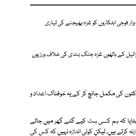
لک کی اسرائیل کے ہاتھوں غزہ جنگ بندی کی خلاف ورزیوں
توں کی مکمل جانچ کر کے یہ خوفناک اعداد و
تایا کہ ہم کسی ہٹ کیے گئے گھر میں جاتے
وازنہ کرتے ہیں، لیکن کوئی اندازہ نہیں کہ کس کی