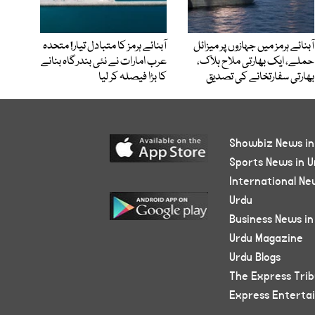
آبنائے ہرمز میں جہازوں پر میزائل
آبنائے ہرمز کا متبادل تیار! متحدہ
حملے، ایک بھارتی ملاح ہلاک،
عرب امارات نے نئی بندرگاہ بنانے
بھارتی سفارتخانے کی تصدیق
کا بڑا فیصلہ کر لیا
Showbiz News in
Sports News in U
International Ne
Urdu
Business News in
Urdu Magazine
Urdu Blogs
The Express Tri
Express Enterta