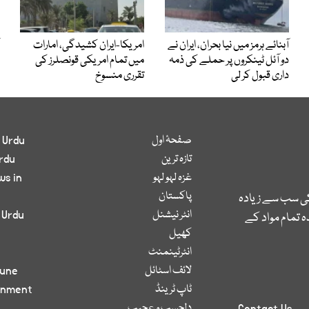
آبنائے ہرمز میں نیا بحران، ایران نے
امریکا-ایران کشیدگی، امارات
دو آئل ٹینکروں پر حملے کی ذمہ
میں تمام امریکی قونصلرز کی
داری قبول کر لی
تقرری منسوخ
صفحۂ اول
 Urdu
تازہ ترین
rdu
غزہ لہو لہو
ws in
پاکستان
کی سب سے زیادہ
انٹر نیشنل
 Urdu
 تمام مواد کے
کھیل
انٹرٹینمنٹ
لائف اسٹائل
bune
ٹاپ ٹرینڈ
inment
دلچسپ و عجیب