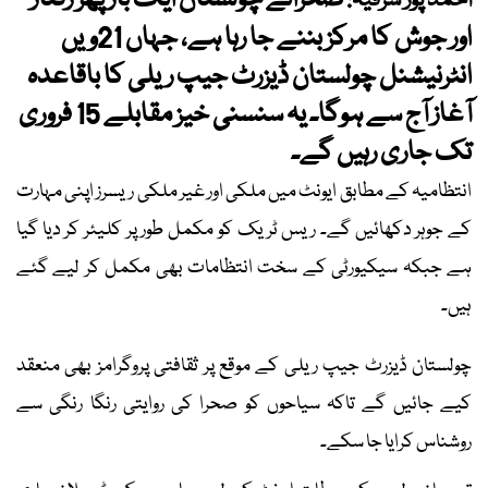
صحرائے چولستان ایک بار پھر رفتار
احمد پور شرقیہ:
اور جوش کا مرکز بننے جا رہا ہے، جہاں 21ویں
انٹرنیشنل چولستان ڈیزرٹ جیپ ریلی کا باقاعدہ
آغاز آج سے ہوگا۔ یہ سنسنی خیز مقابلے 15 فروری
تک جاری رہیں گے۔
انتظامیہ کے مطابق ایونٹ میں ملکی اور غیر ملکی ریسرز اپنی مہارت
کے جوہر دکھائیں گے۔ ریس ٹریک کو مکمل طور پر کلیئر کر دیا گیا
ہے جبکہ سیکیورٹی کے سخت انتظامات بھی مکمل کر لیے گئے
ہیں۔
چولستان ڈیزرٹ جیپ ریلی کے موقع پر ثقافتی پروگرامز بھی منعقد
کیے جائیں گے تاکہ سیاحوں کو صحرا کی روایتی رنگا رنگی سے
روشناس کرایا جا سکے۔