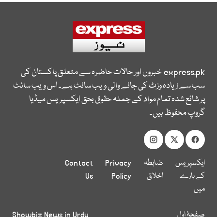
express.pk
خبروں اور حالات حاضرہ سے متعلق پاکستان کی
سب سے زیادہ وزٹ کی جانے والی ویب سائٹ ہے۔ اس ویب سائٹ
پر شائع شدہ تمام مواد کے جملہ حقوق بحق ایکسپریس میڈیا
گروپ محفوظ ہیں۔
ایکسپریس
ضابطہ
Privacy
Contact
کے بارے
اخلاق
Policy
Us
میں
صفحۂ اول
Showbiz News in Urdu