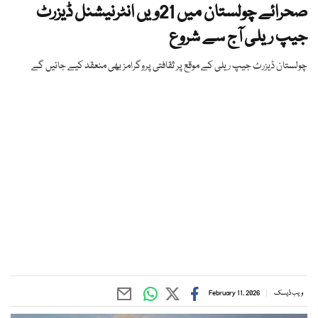
صحرائے چولستان میں 21ویں انٹرنیشنل ڈیزرٹ
جیپ ریلی آج سے شروع
چولستان ڈیزرٹ جیپ ریلی کے موقع پر ثقافتی پروگرامز بھی منعقد کیے جائیں گے
ویب ڈیسک
February 11, 2026