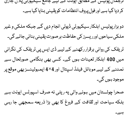
ترجمان پولیس کے مطابق ایونٹ کے لیے جامع سیکیورٹی پلان جاری
کر دیا گیا ہے اور فول پروف انتظامات کو یقینی بنایا گیا ہے۔
دو ہزار پولیس اہلکار سیکیورٹی ڈیوٹی انجام دیں گے جبکہ ملکی و غیر
ملکی سیاحوں اور ریسرز کی حفاظت ہر صورت یقینی بنائی جائے گی۔
ٹریفک کی روانی برقرار رکھنے کے لیے ڈی ایس پی ٹریفک کی نگرانی
میں 400 اہلکار تعینات ہوں گے۔ کسی بھی ہنگامی صورتحال سے
نمٹنے کے لیے موبائل فیلڈ اسپتال اور 4×4 ایمبولینسز بھی موقع پر
موجود ہوں گی۔
صحرا چولستان میں ہونے والی یہ ریلی نہ صرف اسپورٹس ایونٹ ہے
بلکہ سیاحت اور ثقافت کے فروغ کا بھی بڑا ذریعہ سمجھی جا رہی
ہے۔