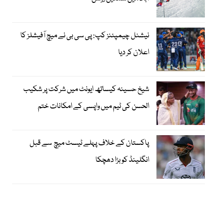
نیشنل چیمپئنز کپ: پی سی بی نے میچ آفیشلز کا
اعلان کر دیا
شیخ حسینہ کیساتھ ایونٹ میں شرکت پر شکیب
الحسن کی ٹیم میں واپسی کے امکانات ختم
پاکستان کے خلاف پہلے ٹیسٹ میچ سے قبل
انگلینڈ کو بڑا دھچکا