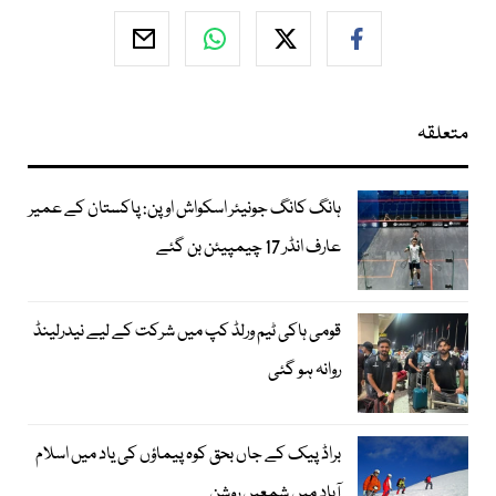
متعلقہ
ہانگ کانگ جونیئر اسکواش اوپن: پاکستان کے عمیر
عارف انڈر 17 چیمپیئن بن گئے
قومی ہاکی ٹیم ورلڈ کپ میں شرکت کے لیے نیدرلینڈ
روانہ ہو گئی
براڈ پیک کے جاں بحق کوہ پیماؤں کی یاد میں اسلام
آباد میں شمعیں روشن