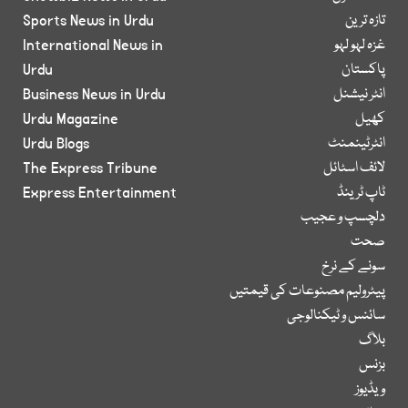
تازہ ترین
Sports News in Urdu
غزہ لہو لہو
International News in
پاکستان
Urdu
انٹر نیشنل
Business News in Urdu
کھیل
Urdu Magazine
انٹرٹینمنٹ
Urdu Blogs
لائف اسٹائل
The Express Tribune
ٹاپ ٹرینڈ
Express Entertainment
دلچسپ و عجیب
صحت
سونے کے نرخ
پیٹرولیم مصنوعات کی قیمتیں
سائنس و ٹیکنالوجی
بلاگ
بزنس
ویڈیوز