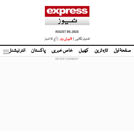
AUGUST 09, 2026
اشتہار لگائیں |
لائیو ٹی وی
| آج کا اخبار
صفحۂ اول
تازہ ترین
کھیل
خاص خبریں
پاکستان
انٹر نیشنل
ٹا