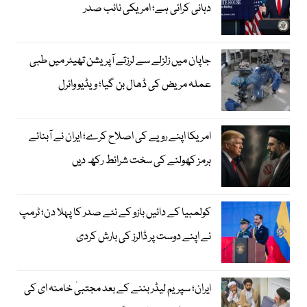
دہانی کرائی ہے؛ امریکی نائب صدر
جاپان میں زلزلے سے لرزتے آپریشن تھیٹر میں طبی
عملہ مریض کی ڈھال بن گیا؛ ویڈیو وائرل
امریکا اپنے رویے کی اصلاح کرے؛ ایران نے آبنائے
ہرمز کھولنے کی سخت شرائط رکھ دیں
کولمبیا کے دائیں بازو کے نئے صدر کا پہلا دن؛ ٹرمپ
نے اپنے دوست پر ڈالرز کی بارش کردی
ایران؛ سپریم لیڈر بننے کے بعد مجتبیٰ خامنہ ای کی