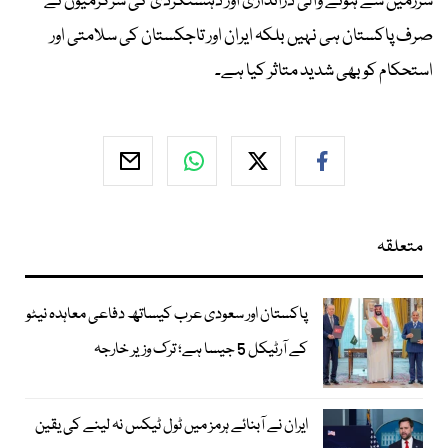
سرزمین سے ہونے والی دراندازی اور دہشتگردی کی سرگرمیوں نے
صرف پاکستان ہی نہیں بلکہ ایران اور تاجکستان کی سلامتی اور
استحکام کو بھی شدید متاثر کیا ہے۔
متعلقہ
پاکستان اور سعودی عرب کیساتھ دفاعی معاہدہ نیٹو
کے آرٹیکل 5 جیسا ہے؛ ترک وزیر خارجہ
ایران نے آبنائے ہرمز میں ٹول ٹیکس نہ لینے کی یقین