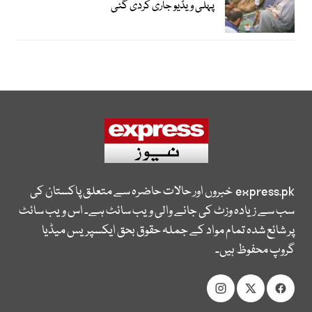
پہلی ویڈیو جاری کردی گئی
express.pk
خبروں اور حالات حاضرہ سے متعلق پاکستان کی
سب سے زیادہ وزٹ کی جانے والی ویب سائٹ ہے۔ اس ویب سائٹ
پر شائع شدہ تمام مواد کے جملہ حقوق بحق ایکسپریس میڈیا
گروپ محفوظ ہیں۔