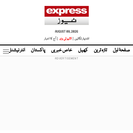
AUGUST 09, 2026
اشتہار لگائیں |
لائیو ٹی وی
| آج کا اخبار
صفحۂ اول
تازہ ترین
کھیل
خاص خبریں
پاکستان
انٹر نیشنل
ٹا