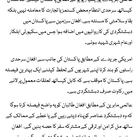
کیساتھ سرحدی انتظام محض کسٹمز یا تجارت کا معاملہ نہیں بلکہ
بقا و سلامتی کا مسئلہ ہے، افغان سرزمین سے پاکستان میں
دہشتگردی کی کارروائیوں میں اضافہ ہوا جس میں سکیورٹی اہلکار
اورعام شہری شہید ہوئے۔
امریکی جریدے کے مطابق پاکستان کی جانب سے افغان سرحدی
راستوں کو بند کرنا اپنے شہریوں کے تحفظ کیلئے ایک بہترین فیصلہ
ہے، پاکستان کا موقف ہے کہ کابل کیساتھ تعلقات معمول پر لانے
میں رکاوٹ صرف دہشتگردی ہے۔
عالمی ماہرین کے مطابق افغان طالبان کو یہ واضح فیصلہ کرنا ہوگا
کہ وہ دہشتگرد عناصر کو پناہ دیتے رہیں گے یا خطے کے ممالک کے
ساتھ مل کر امن اور ترقی کے مشترکہ سفر کا حصہ بنیں گے، افغان