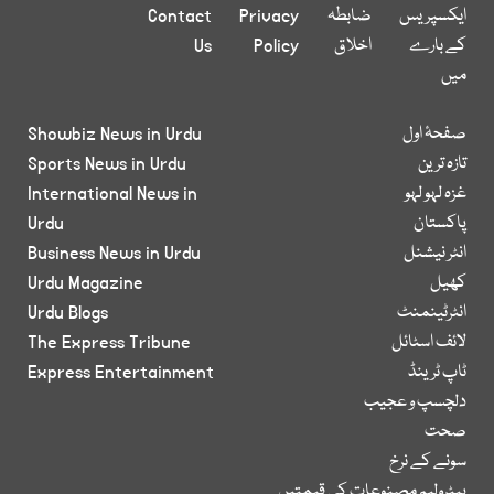
ایکسپریس
ضابطہ
Privacy
Contact
کے بارے
اخلاق
Policy
Us
میں
صفحۂ اول
Showbiz News in Urdu
تازہ ترین
Sports News in Urdu
غزہ لہو لہو
International News in
پاکستان
Urdu
انٹر نیشنل
Business News in Urdu
کھیل
Urdu Magazine
انٹرٹینمنٹ
Urdu Blogs
لائف اسٹائل
The Express Tribune
ٹاپ ٹرینڈ
Express Entertainment
دلچسپ و عجیب
صحت
سونے کے نرخ
پیٹرولیم مصنوعات کی قیمتیں