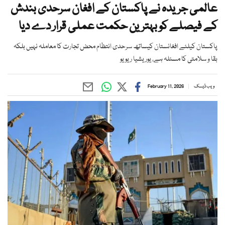
عالمی جریدہ نے پاکستان کے افغان سرحدی بندش
کے فیصلے کو بہترین حکمت عملی قرار دے دیا
پاکستان کیلئے افغانستان کیساتھ سرحدی انتظام محض تجارت کا معاملہ نہیں بلکہ
بقا و سلامتی کا مسئلہ ہے، یوریشیا ریویو
ویب ڈیسک
February 11, 2026