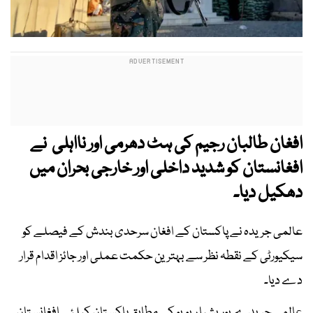
افغان طالبان رجیم کی ہٹ دھرمی اور نااہلی نے
افغانستان کو شدید داخلی اور خارجی بحران میں
دھکیل دیا۔
عالمی جریدہ نے پاکستان کے افغان سرحدی بندش کے فیصلے کو
سیکیورٹی کے نقطہ نظر سے بہترین حکمت عملی اور جائز اقدام قرار
دے دیا۔
عالمی جریدے یوریشیا ریویو کے مطابق پاکستان کیلئے افغانستان