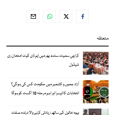
متعلقہ
کراچی سمیت سندھ بھر میں ایم ڈی کیٹ امتحان ری
شیڈول
آزاد جموں و کشمیر میں حکومت کس کی ہوگی؟
انتخابات کا تیسرا اور اہم مرحلہ 10 اگست کو ہوگا
بیوہ خاتون کے ساتھ زیادتی کرنے والا درندہ صفت