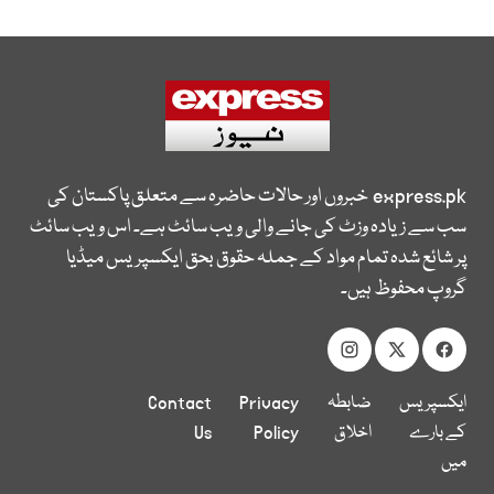
express.pk
خبروں اور حالات حاضرہ سے متعلق پاکستان کی
سب سے زیادہ وزٹ کی جانے والی ویب سائٹ ہے۔ اس ویب سائٹ
پر شائع شدہ تمام مواد کے جملہ حقوق بحق ایکسپریس میڈیا
گروپ محفوظ ہیں۔
ایکسپریس
ضابطہ
Privacy
Contact
کے بارے
اخلاق
Policy
Us
میں