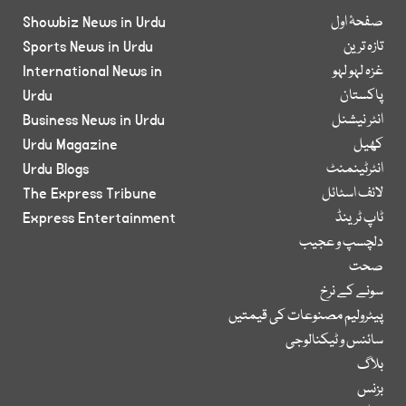
صفحۂ اول
Showbiz News in Urdu
تازہ ترین
Sports News in Urdu
غزہ لہو لہو
International News in
پاکستان
Urdu
انٹر نیشنل
Business News in Urdu
کھیل
Urdu Magazine
انٹرٹینمنٹ
Urdu Blogs
لائف اسٹائل
The Express Tribune
ٹاپ ٹرینڈ
Express Entertainment
دلچسپ و عجیب
صحت
سونے کے نرخ
پیٹرولیم مصنوعات کی قیمتیں
سائنس و ٹیکنالوجی
بلاگ
بزنس