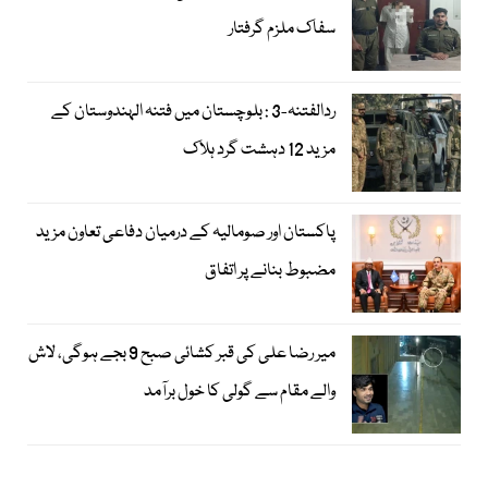
سفاک ملزم گرفتار
ردالفتنہ-3 : بلوچستان میں فتنہ الہندوستان کے
مزید 12 دہشت گرد ہلاک
پاکستان اور صومالیہ کے درمیان دفاعی تعاون مزید
مضبوط بنانے پر اتفاق
میر رضا علی کی قبر کشائی صبح 9 بجے ہوگی، لاش
والے مقام سے گولی کا خول برآمد