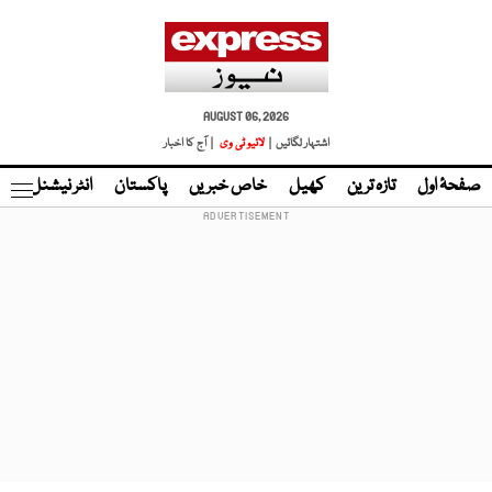
AUGUST 06, 2026
اشتہار لگائیں |
لائیو ٹی وی
| آج کا اخبار
صفحۂ اول
تازہ ترین
کھیل
خاص خبریں
پاکستان
انٹر نیشنل
ٹا