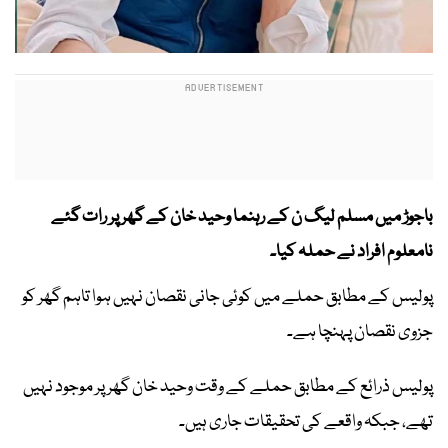
باجوڑ میں مسلم لیگ ن کے رہنما وحید خان کے گھر پر رات گئے
نامعلوم افراد نے حملہ کیا۔
پولیس کے مطابق حملے میں کوئی جانی نقصان نہیں ہوا تاہم گھر کو
جزوی نقصان پہنچا ہے۔
پولیس ذرائع کے مطابق حملے کے وقت وحید خان گھر پر موجود نہیں
تھے، جبکہ واقعے کی تحقیقات جاری ہیں۔