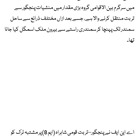
میں سرگرم بین الاقوامی گروہ بڑی مقدار میں منشیات پنجگور سے
تربت منتقل کرنے والا ہے، جسے بعد ازاں مختلف ذرائع سے ساحل
سمندر تک پہنچا کر سمندری راستے سے بیرون ملک اسمگل کیا جانا
تھا۔
اے این ایف نے پنجگور–تربت قومی شاہراہ (ایم 8) پر مشتبہ ٹرک کو