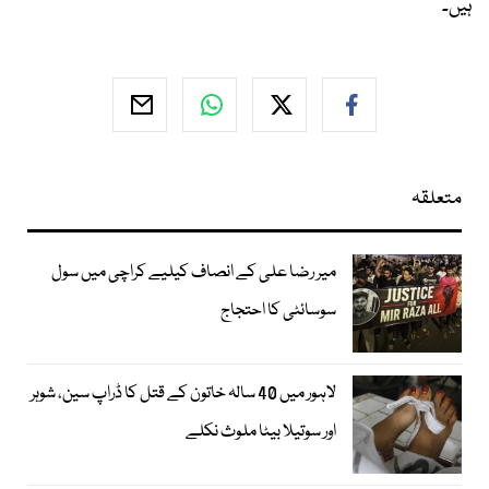
ہیں۔
متعلقہ
میر رضا علی کے انصاف کیلیے کراچی میں سول
سوسائٹی کا احتجاج
لاہور میں 40 سالہ خاتون کے قتل کا ڈراپ سین، شوہر
اور سوتیلا بیٹا ملوث نکلے