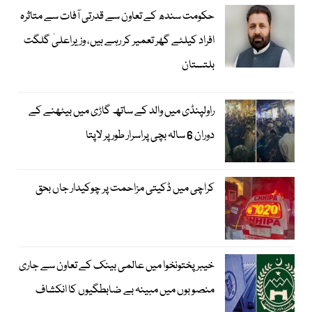
حکومت سندھ کے تعاون سے قدرتی آفات سے متاثرہ
افراد کیلئے گھر تعمیر کر رہے ہیں، وزیراعلیٰ گلگت
بلتستان
راولپنڈی میں والد کے ساتھ گاڑی میں بیٹھنے کے
دوران 6 سالہ بچی پراسرار طور پر لاپتا
کراچی میں ڈکیتی مزاحمت پر چوکیدار جاں بحق
خیبرپختونخوا میں عالمی بینک کے تعاون سے جاری
منصوبوں میں مبینہ بے ضابطگیوں کا انکشاف