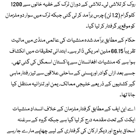
روک کر تلاشی لی۔ تلاشی کے دوران ٹرک کے خفیہ خانوں سے 1200
کلوگرام (1.2 ٹن) چرس برآمد کر لی گئی جبکہ ٹرک میں سوار دو ملزمان
کو موقع پر گرفتار کر لیا گیا۔
حکام کے مطابق برآمد شدہ منشیات کی عالمی منڈی میں مالیت
تقریباً 66.15 ملین امریکی ڈالر ہے۔ ابتدائی تحقیقات میں انکشاف
ہوا ہے کہ منشیات افغانستان سے پاکستان اسمگل کی گئی تھی،
جسے بعد ازاں گوادر اور پسنی کے ساحلی علاقوں سے تیز رفتار ماہی
گیر کشتیوں کے ذریعے خلیجی ممالک، یمن اور تنزانیہ منتقل کیا
جانا تھا۔
اے این ایف کے مطابق گرفتار ملزمان کے خلاف انسدادِ منشیات
ایکٹ کے تحت مقدمہ درج کر لیا گیا ہے جبکہ گروہ کے سرغنہ
اسحاق بلوچ اور دیگر ارکان کی گرفتاری کے لیے چھاپے مارے جا رہے