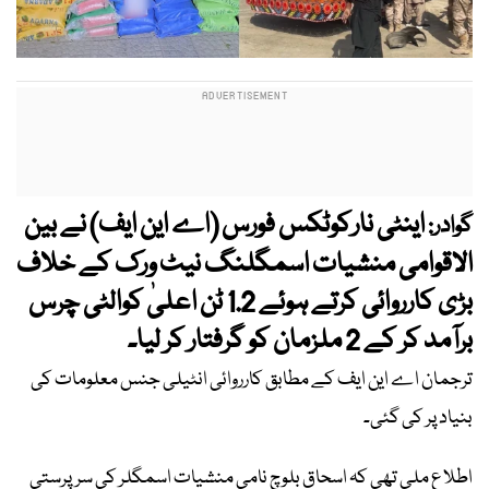
اینٹی نارکوٹکس فورس (اے این ایف) نے بین
گوادر:
الاقوامی منشیات اسمگلنگ نیٹ ورک کے خلاف
بڑی کارروائی کرتے ہوئے 1.2 ٹن اعلیٰ کوالٹی چرس
برآمد کر کے 2 ملزمان کو گرفتار کر لیا۔
ترجمان اے این ایف کے مطابق کارروائی انٹیلی جنس معلومات کی
بنیاد پر کی گئی۔
اطلاع ملی تھی کہ اسحاق بلوچ نامی منشیات اسمگلر کی سرپرستی