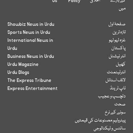
کے بارے
اخلاق
Policy
Us
میں
صفحۂ اول
Showbiz News in Urdu
تازہ ترین
Sports News in Urdu
غزہ لہو لہو
International News in
پاکستان
Urdu
انٹر نیشنل
Business News in Urdu
کھیل
Urdu Magazine
انٹرٹینمنٹ
Urdu Blogs
لائف اسٹائل
The Express Tribune
ٹاپ ٹرینڈ
Express Entertainment
دلچسپ و عجیب
صحت
سونے کے نرخ
پیٹرولیم مصنوعات کی قیمتیں
سائنس و ٹیکنالوجی