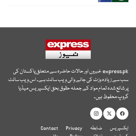
express.pk
خبروں اور حالات حاضرہ سے متعلق پاکستان کی
سب سے زیادہ وزٹ کی جانے والی ویب سائٹ ہے۔ اس ویب سائٹ
پر شائع شدہ تمام مواد کے جملہ حقوق بحق ایکسپریس میڈیا
گروپ محفوظ ہیں۔
ایکسپریس
ضابطہ
Privacy
Contact