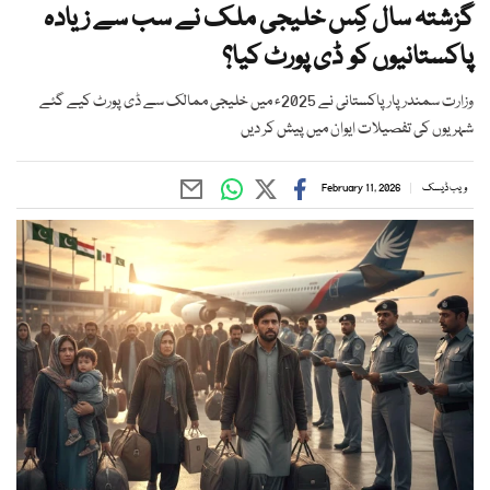
گزشتہ سال کِس خلیجی ملک نے سب سے زیادہ
پاکستانیوں کو ڈی پورٹ کیا؟
وزارت سمندر پار پاکستانی نے 2025ء میں خلیجی ممالک سے ڈی پورٹ کیے گئے
شہریوں کی تفصیلات ایوان میں پیش کر دیں
ویب ڈیسک
February 11, 2026