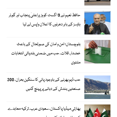
حافظ نعیم نے 9 اگست کو وزیراعلیٰ پنجاب اور گورنر
ہاؤسز کے باہر دھرنوں کا اعلان واپس لے لیا
بلوچستان؛ امن و امان کی صورتحال کے باعث
خضدار، قلات، حب میں ضمنی بلدیاتی انتخابات
ملتوی
حب ڈیم بھرنے کے باوجود پانی کا سنگین بحران، 300
صنعتیں بندش کے دہانے پر پہنچ گئیں
بھارتی میڈیا پاکستان، سعودی عرب، ترکیہ معاہدے