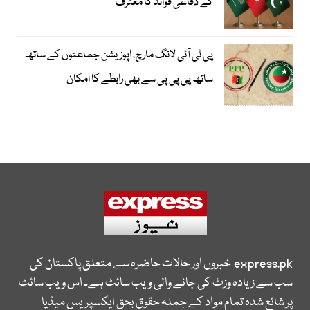
کے دفاعی فوائد کا معترف
پی ٹی آئی لانگ مارچ، اپوزیشن جماعتوں کے ساتھ
ساتھ پی پی پی سے بھی رابطے کا امکان
express.pk
خبروں اور حالات حاضرہ سے متعلق پاکستان کی
سب سے زیادہ وزٹ کی جانے والی ویب سائٹ ہے۔ اس ویب سائٹ
پر شائع شدہ تمام مواد کے جملہ حقوق بحق ایکسپریس میڈیا