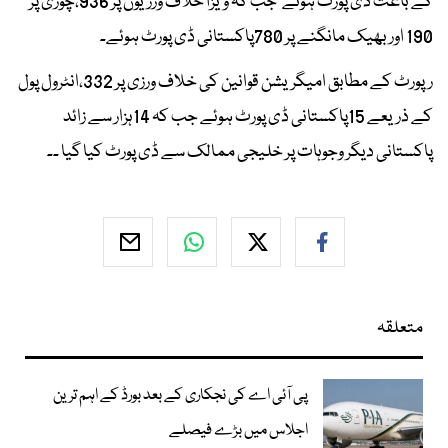
کے باعث ڈی پورٹ ہوئے جب کہ ویزا خلاف ورزیوں پر 936،چوری پر
190 اور بھیک مانگنے پر 780پاکستانی ڈی پورٹ ہوئے۔
رپورٹ کے مطابق امیگریشن قوانین کی خلاف ورزی پر 332،انٹرول پول
کے ذریعے 15پاکستانی ڈی پورٹ ہوئے جب کہ 14ہزار سے زائد
پاکستانی دیگر وجوہات پر خلیجی ممالک سے ڈی پورٹ کیا گیا ۔۔
متعلقہ
پی آئی اے کی نجکاری کے بعد بورڈ کے اہم ترین
اجلاس میں بڑے فیصلے