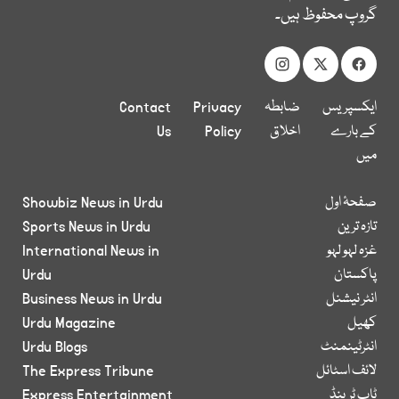
گروپ محفوظ ہیں۔
ایکسپریس
ضابطہ
Privacy
Contact
کے بارے
اخلاق
Policy
Us
میں
صفحۂ اول
Showbiz News in Urdu
تازہ ترین
Sports News in Urdu
غزہ لہو لہو
International News in
پاکستان
Urdu
انٹر نیشنل
Business News in Urdu
کھیل
Urdu Magazine
انٹرٹینمنٹ
Urdu Blogs
لائف اسٹائل
The Express Tribune
ٹاپ ٹرینڈ
Express Entertainment