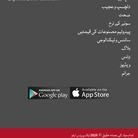
دلچسپ و عجیب
صحت
سونے کے نرخ
پیٹرولیم مصنوعات کی قیمتیں
سائنس و ٹیکنالوجی
بلاگ
بزنس
ویڈیوز
جرائم
تمام مواد کے جملہ حقوق © 2026 ایکسپریس اردو