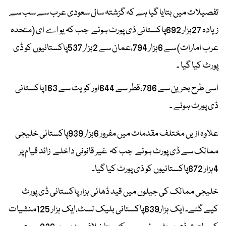
تفصیلات میں بتایا گیا ہے کہ گزشتہ سال سعودی عرب سے سب سے
زیادہ 27ہزار 692پاکستانی ڈی پورٹ ہوئے جب کہ یو اے ای (متحدہ
عرب امارات) سے 6ہزار 794،عمان سے 2ہزار 537پاکستانیوں کو ڈی
پورٹ کیا گیا ۔
اسی طرح بحرین سے 786،قطر سے 644اور کویت سے 163پاکستانی
ڈی پورٹ ہوئے ۔
علاوہ ازیں مختلف مقدمات میں مفرور 6ہزار 939پاکستانی خلیجی
ممالک سے ڈی پورٹ ہوئے جب کہ غیر قانونی داخلے زائد قیام پر
4ہزار 872پاکستانیوں کو ڈی پورٹ کیا گیا۔
خلیجی ممالک کی جیلوں میں قید ڈھائی ہزار پاکستانی ڈی پورٹ
کیے گئے۔ ایک ہزار639پاکستانی بلیک لسٹ،ایک ہزار 125منشیات