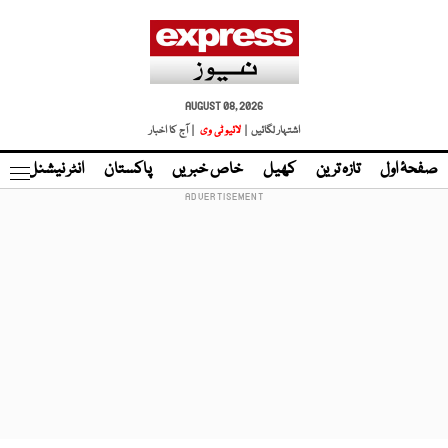
AUGUST 08, 2026
اشتہار لگائیں |
لائیو ٹی وی
| آج کا اخبار
صفحۂ اول
تازہ ترین
کھیل
خاص خبریں
پاکستان
انٹر نیشنل
ٹا