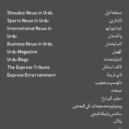
صفحۂ اول
Showbiz News in Urdu
تازہ ترین
Sports News in Urdu
غزہ لہو لہو
International News in
پاکستان
Urdu
انٹر نیشنل
Business News in Urdu
کھیل
Urdu Magazine
انٹرٹینمنٹ
Urdu Blogs
لائف اسٹائل
The Express Tribune
ٹاپ ٹرینڈ
Express Entertainment
دلچسپ و عجیب
صحت
سونے کے نرخ
پیٹرولیم مصنوعات کی قیمتیں
سائنس و ٹیکنالوجی
بلاگ