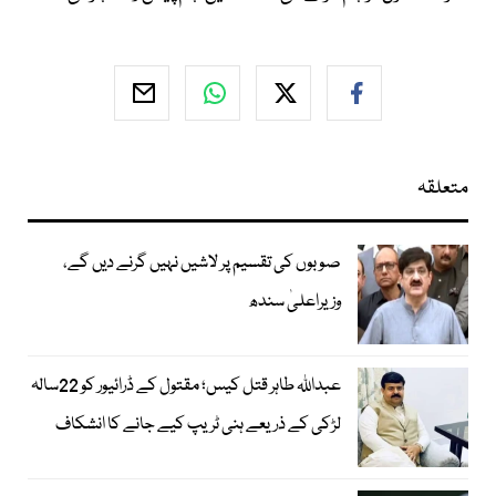
متعلقہ
صوبوں کی تقسیم پر لاشیں نہیں گرنے دیں گے،
وزیراعلیٰ سندھ
عبداللہ طاہر قتل کیس؛ مقتول کے ڈرائیور کو 22سالہ
لڑکی کے ذریعے ہنی ٹریپ کیے جانے کا انشکاف