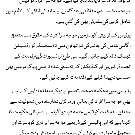
مربوط اقدامات کا پابند بنایا گیا ہے۔ خواجہ سرا افراد کو کیس
مینجمنٹ سسٹم، حفاظتی پناہ گاہوں اور خاندانی ثالثی کے نظام میں
شامل کرنے کی سفارش بھی کی گئی ہے۔
پولیس کے تربیتی کورسز میں خواجہ سرا افراد کے حقوق سے متعلق
آگاہی شامل کی جائے گی اور تھانوں میں ٹرانسجینڈر کوآرڈینیشن
ڈیسک قائم کیے جائیں گے۔ اسی طرح ٹرانسپورٹ ڈیپارٹمنٹ کے
تحت ڈرائیوروں اور کنڈیکٹرز کے تصدیق شدہ تربیتی پروگرامز میں بھی
حساسیت پیدا کرنے کے اقدامات کیے جائیں گے۔
پالیسی میں محکمہ صحت، تعلیم اور دیگر متعلقہ اداروں کے لیے
بھی خواجہ سرا افراد کی بحالی اور مرکزی دھارے میں شمولیت سے
متعلق سفارشات کو لازمی حصہ قرار دیا گیا ہے۔ صوبائی حکومت کا
کہنا ہے کہ اس پالیسی کے ذریعے خواجہ سرا برادری کو باعزت اور
محفوظ ماحول فراہم کرنے کی سمت میں اہم پیش رفت ہوگی۔