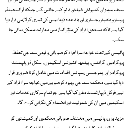
دستاویزات میں کہا گیا ہے کہ خواجہ سرا افراد کے لیے بحالی مراکز،
سیف ہومز اور کمیونٹی شیلٹرز قائم کیے جائیں گے، جبکہ ٹرانسجینڈر
پرسنز ویلفیئر رجسٹری اور باقاعدہ ڈیٹا بیس کی تیاری کو لازمی قرار دیا
گیا ہے تاکہ مستحق افراد کی مؤثر انداز میں معاونت ممکن بنائی جا
سکے۔
پالیسی کے تحت خواجہ سرا افراد کو صوبائی و قومی سماجی تحفظ
پروگراموں، گرانٹس، ہیلتھ انشورنس اسکیموں، اسکل ڈویلپمنٹ
پروگرامز اور ایمرجنسی رسپانس اقدامات میں شامل کرنا ضروری قرار
دیا گیا ہے۔ محکمہ سماجی بہبود کو صوبے میں خواجہ سرا افراد کے
لیے فوکل ڈیپارٹمنٹ مقرر کیا گیا ہے، جو تمام سرکاری خدمات اور
اسکیموں میں ان کی شمولیت اور انضمام کی نگرانی کرے گا۔
مزید برآں، پالیسی میں مختلف صوبائی محکموں اور کمیشنوں کو