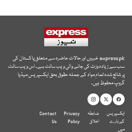
express.pk
خبروں اور حالات حاضرہ سے متعلق پاکستان کی
سب سے زیادہ وزٹ کی جانے والی ویب سائٹ ہے۔ اس ویب سائٹ
پر شائع شدہ تمام مواد کے جملہ حقوق بحق ایکسپریس میڈیا
گروپ محفوظ ہیں۔
ایکسپریس
ضابطہ
Privacy
Contact
کے بارے
اخلاق
Policy
Us
میں