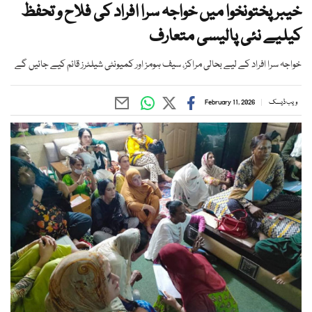
خیبر پختونخوا میں خواجہ سرا افراد کی فلاح و تحفظ
کیلیے نئی پالیسی متعارف
خواجہ سرا افراد کے لیے بحالی مراکز، سیف ہومز اور کمیونٹی شیلٹرز قائم کیے جائیں گے
ویب ڈیسک
February 11, 2026