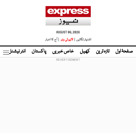
AUGUST 06, 2026
اشتہار لگائیں |
لائیو ٹی وی
| آج کا اخبار
صفحۂ اول
تازہ ترین
کھیل
خاص خبریں
پاکستان
انٹر نیشنل
ٹا