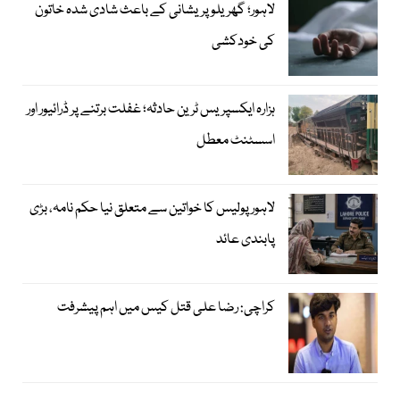
لاہور؛ گھریلو پریشانی کے باعث شادی شدہ خاتون
کی خودکشی
ہزارہ ایکسپریس ٹرین حادثہ؛ غفلت برتنے پر ڈرائیور اور
اسسٹنٹ معطل
لاہور پولیس کا خواتین سے متعلق نیا حکم نامہ، بڑی
پابندی عائد
کراچی: رضا علی قتل کیس میں اہم پیشرفت