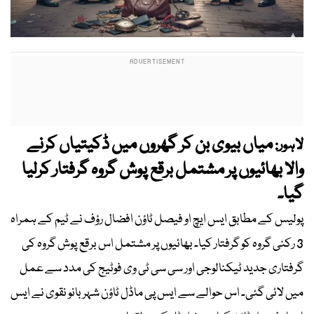
میاں بیوی بن کر گھروں میں ڈکیتیاں کرنے
لاہور:
والا بھائیوں پر مشتمل برقع پوش گروہ گرفتار کرلیا
گیا۔
پولیس کے مطابق ایس ایچ او فیصل ٹاؤن افضال رؤف نے ٹیم کے ہمراہ
3 رکنی گروہ کو گرفتار کیا۔ بھائیوں پر مشتمل اس برقع پوش گروہ کی
گرفتاری جدید ٹیکنالوجی اور سی سی ٹی وی فوٹیج کی مدد سے عمل
میں لائی گئی۔ اس حوالے سے ایس پی ماڈل ٹاؤن شہربانو نقوی نے ایس