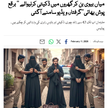
میاں بیوی بن کر گھروں میں ڈکیتی کرنیوالے ’’ برقع
پوش بھائی‘‘گرفتار، ویڈیو سامنے آگئی
ملزمان اب تک 47 سے زائد چوری، ڈکیتی اور ہاؤس رابری کی وارداتیں کر چکے ہیں ،
پولیس
ویب ڈیسک
February 11, 2026