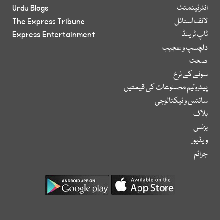
انٹرٹینمنٹ
Urdu Blogs
لائف اسٹائل
The Express Tribune
ٹاپ ٹرینڈ
Express Entertainment
دلچسپ و عجیب
صحت
سونے کے نرخ
پیٹرولیم مصنوعات کی قیمتیں
سائنس و ٹیکنالوجی
بلاگ
بزنس
ویڈیوز
جرائم