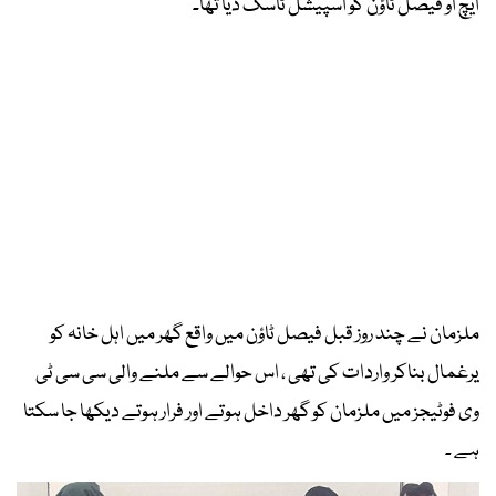
ایچ او فیصل ٹاؤن کو اسپیشل ٹاسک دیا تھا۔
ملزمان نے چند روز قبل فیصل ٹاؤن میں واقع گھر میں اہل خانہ کو
یرغمال بناکر واردات کی تھی ، اس حوالے سے ملنے والی سی سی ٹی
وی فوٹیجز میں ملزمان کو گھر داخل ہوتے اور فرار ہوتے دیکھا جا سکتا
ہے ۔