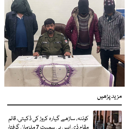
مزید پڑھیں
کوئٹہ، ساڑھے گیارہ کروڑ کی ڈکیتی، قائم
مقام ڈی ایس پی سمیت 7 ملزمان گرفتار