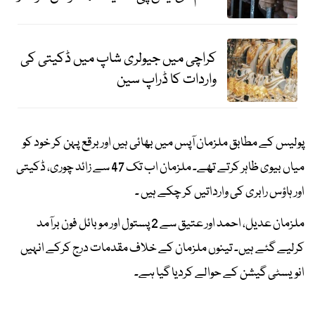
کراچی میں جیولری شاپ میں ڈکیتی کی
واردات کا ڈراپ سین
پولیس کے مطابق ملزمان آپس میں بھائی ہیں اور برقع پہن کر خود کو
میاں بیوی ظاہر کرتے تھے۔ ملزمان اب تک 47 سے زائد چوری، ڈکیتی
اور ہاؤس رابری کی وارداتیں کر چکے ہیں ۔
ملزمان عدیل، احمد اور عتیق سے 2 پستول اور موبائل فون برآمد
کرلیے گئے ہیں۔ تینوں ملزمان کے خلاف مقدمات درج کرکے انہیں
انویسٹی گیشن کے حوالے کردیا گیا ہے۔