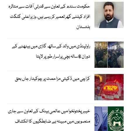
حکومت سندھ کے تعاون سے قدرتی آفات سے متاثرہ
افراد کیلئے گھر تعمیر کر رہے ہیں، وزیراعلیٰ گلگت
بلتستان
راولپنڈی میں والد کے ساتھ گاڑی میں بیٹھنے کے
دوران 6 سالہ بچی پراسرار طور پر لاپتا
کراچی میں ڈکیتی مزاحمت پر چوکیدار جاں بحق
خیبرپختونخوا میں عالمی بینک کے تعاون سے جاری
منصوبوں میں مبینہ بے ضابطگیوں کا انکشاف