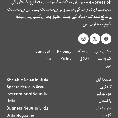
express.pk
خبروں اور حالات حاضرہ سے متعلق پاکستان کی
سب سے زیادہ وزٹ کی جانے والی ویب سائٹ ہے۔ اس ویب سائٹ
پر شائع شدہ تمام مواد کے جملہ حقوق بحق ایکسپریس میڈیا
گروپ محفوظ ہیں۔
ایکسپریس
ضابطہ
Privacy
Contact
کے بارے
اخلاق
Policy
Us
میں
صفحۂ اول
Showbiz News in Urdu
تازہ ترین
Sports News in Urdu
غزہ لہو لہو
International News in
پاکستان
Urdu
انٹر نیشنل
Business News in Urdu
کھیل
Urdu Magazine