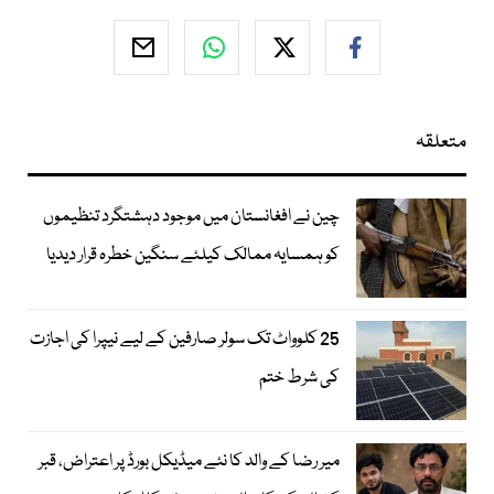
متعلقہ
چین نے افغانستان میں موجود دہشتگرد تنظیموں
کو ہمسایہ ممالک کیلئے سنگین خطرہ قرار دیدیا
25 کلوواٹ تک سولر صارفین کے لیے نیپرا کی اجازت
کی شرط ختم
میر رضا کے والد کا نئے میڈیکل بورڈ پر اعتراض، قبر