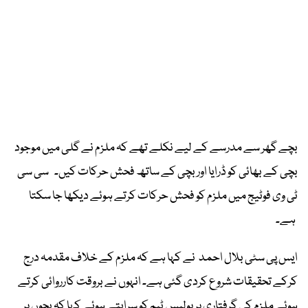
بچے گھر سے مدرسے کے لیے نکلے تھے کہ ملزم نے گلی میں موجود
بچی کے بھائی کو ڈرایا اور بچی کے ساتھ فحش حرکات کیں۔ سی سی
ٹی وی فوٹیج میں ملزم کو فحش حرکات کرتے ہوئے دیکھا جا سکتا
ہے۔
ایس پی سٹی بلال احمد نے کہا ہے کہ ملزم کے خلاف مقدمہ درج
کرکے تحقیقات شروع کردی گئی ہے۔ انہوں نے بروقت کارروائی کرتے
ہوئے ملزم کی گرفتاری پر پولیس ٹیم کو سراہتے ہوئے کہا کہ بچوں پر