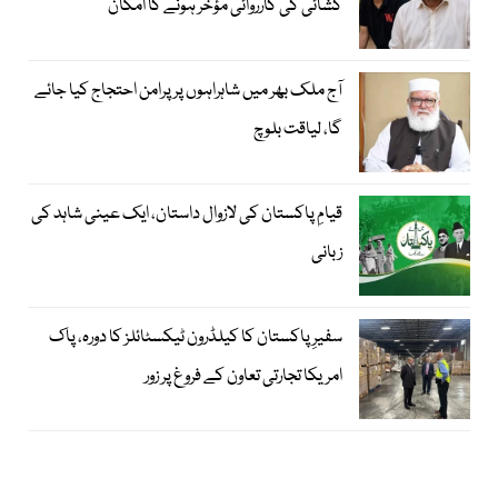
کشائی کی کارروائی مؤخر ہونے کا امکان
آج ملک بھر میں شاہراہوں پر پرامن احتجاج کیا جائے
گا، لیاقت بلوچ
قیامِ پاکستان کی لازوال داستان، ایک عینی شاہد کی
زبانی
سفیرِ پاکستان کا کیلڈرون ٹیکسٹائلز کا دورہ، پاک
امریکا تجارتی تعاون کے فروغ پر زور