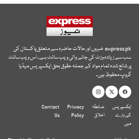
express.pk
خبروں اور حالات حاضرہ سے متعلق پاکستان کی
سب سے زیادہ وزٹ کی جانے والی ویب سائٹ ہے۔ اس ویب سائٹ
پر شائع شدہ تمام مواد کے جملہ حقوق بحق ایکسپریس میڈیا
گروپ محفوظ ہیں۔
ایکسپریس
ضابطہ
Privacy
Contact
کے بارے
اخلاق
Policy
Us
میں