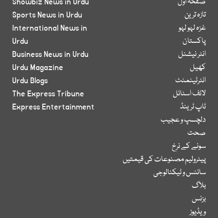
صفحۂ اول
Showbiz News in Urdu
تازہ ترین
Sports News in Urdu
غزہ لہو لہو
International News in
پاکستان
Urdu
انٹر نیشنل
Business News in Urdu
کھیل
Urdu Magazine
انٹرٹینمنٹ
Urdu Blogs
لائف اسٹائل
The Express Tribune
ٹاپ ٹرینڈ
Express Entertainment
دلچسپ و عجیب
صحت
سونے کے نرخ
پیٹرولیم مصنوعات کی قیمتیں
سائنس و ٹیکنالوجی
بلاگ
بزنس
ویڈیوز