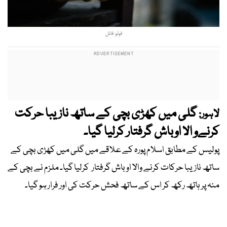
فوٹو: فائل
گلی میں کھڑی بچی کے ساتھ نازیبا حرکت
لاہور:
کرنےو الا اوباش گرفتار کرلیا گیا۔
پولیس کے مطابق اسلام پورہ کے علاقے میں گلی میں کھڑی بچی کے
ساتھ نازیبا حرکات کرنے والا اوباش گرفتار کرلیا گیا۔ ملزم نے بچی کے
منہ پر ہاتھ رکھ کر اس کے ساتھ فحش حرکت کی اور فرار ہو گیا۔