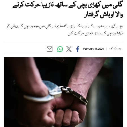
گلی میں کھڑی بچی کے ساتھ نازیبا حرکت کرنے
والا اوباش گرفتار
بچے گھر سے مدرسے کے لیے نکلے تھے کہ ملزم نے گلی میں موجود بچی کے بھائی کو
ڈرایا اور بچی کے ساتھ فحش حرکات کیں
ویب ڈیسک
February 11, 2026