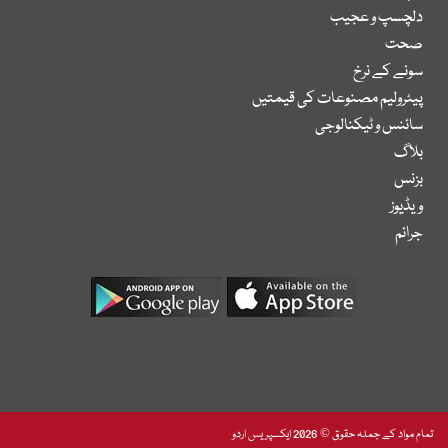
دلچسپ و عجیب
صحت
سونے کے نرخ
پیٹرولیم مصنوعات کی قیمتیں
سائنس و ٹیکنالوجی
بلاگ
بزنس
ویڈیوز
جرائم
تمام مواد کے جملہ حقوق © 2026 ایکسپریس اردو