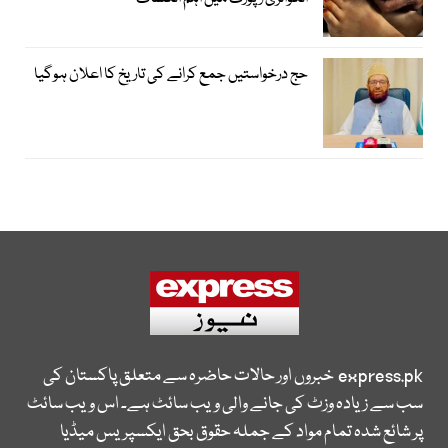
حج درخواستیں جمع کرانے کی تاریخ کا اعلان ہوگیا
express.pk
خبروں اور حالات حاضرہ سے متعلق پاکستان کی
سب سے زیادہ وزٹ کی جانے والی ویب سائٹ ہے۔ اس ویب سائٹ
پر شائع شدہ تمام مواد کے جملہ حقوق بحق ایکسپریس میڈیا