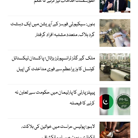
انفورسمنٹ اقدامات تیز کرنے کا حکم
بنوں: سیکیورٹی فورسز کے آپریشن میں ایک دہشت
گرد ہلاک، متعدد مشتبہ افراد گرفتار
ملک گیر گڈز ٹرانسپورٹرز ہڑتال؛ پاکستان ٹیکسٹائل
کونسل کا وزیراعظم سے فوری مداخلت کی اپیل
پیپلزپارٹی کا پارلیمان میں حکومت سے تعاون نہ
کرنے کا فیصلہ
لاہور؛ پولیس حراست میں خواتین کی ہلاکت،
انکوائری رپورٹ میں اہم انکشاف