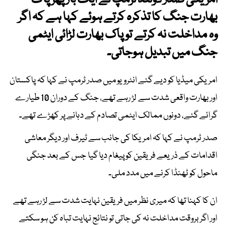
امریکی صدر ڈونلڈ ٹرمپ نے ایک بار پھر پاک
بھارت جنگ کا تذکرہ کرتے ہوئے کہا ہے کہ اگر
وہ مداخلت نہ کرتے تو پاک بھارت لڑائی ایٹمی
جنگ میں تبدیل ہوجاتی۔
امریکی میڈیا کو دیے گئے انٹرویو میں صدر ٹرمپ نے کہا کہ پاکستان
اور بھارت واقعی شدت سے لڑ رہے تھے، جنگ کے دوران 10 طیارے
گرائے گئے، دونوں ممالک ایٹمی تصادم کے دہانے پر کھڑے تھے۔
صدر ٹرمپ نے کہا کہ امریکا کی جانب سے ٹیرف اور دیگر معاشی
اقدامات کے ذریعے فریقین کو پیغام دیا گیا جس کے بعد جنگی
ماحول کو ٹھنڈا کرنے میں مدد ملی۔
ان کا کہنا تھا کہ میری نظر میں فریقین نہایت شدت سے لڑ رہے تھے
اور اگر بروقت مداخلت نہ کی جاتی تو نتائج نہایت تباہ کن ہو سکتے