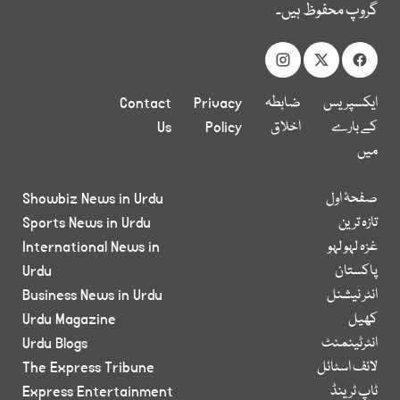
گروپ محفوظ ہیں۔
ایکسپریس
ضابطہ
Privacy
Contact
کے بارے
اخلاق
Policy
Us
میں
صفحۂ اول
Showbiz News in Urdu
تازہ ترین
Sports News in Urdu
غزہ لہو لہو
International News in
پاکستان
Urdu
انٹر نیشنل
Business News in Urdu
کھیل
Urdu Magazine
انٹرٹینمنٹ
Urdu Blogs
لائف اسٹائل
The Express Tribune
ٹاپ ٹرینڈ
Express Entertainment