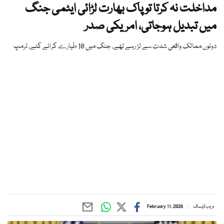
مداخلت نہ کرتا تو پاک بھارت لڑائی ایٹمی جنگ
میں تبدیل ہوجاتی، امریکی صدر
دونوں ممالک واقعی شدت سے لڑ رہے تھے، جنگ میں 10 طیارے گرائے گئے، ٹرمپ
ویب ڈیسک
February 11, 2026