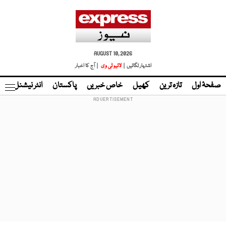
AUGUST 10, 2026
اشتہار لگائیں |
لائیو ٹی وی
| آج کا اخبار
صفحۂ اول
تازہ ترین
کھیل
خاص خبریں
پاکستان
انٹر نیشنل
ٹا