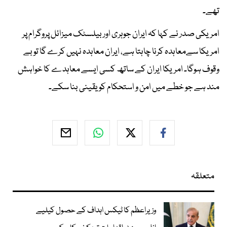
تھے۔
امریکی صدر نے کہا کہ ایران جوہری اور بیلسٹک میزائل پروگرام پر
امریکا سےمعاہدہ کرنا چاہتا ہے، ایران معاہدہ نہیں کرے گا تو بے
وقوف ہوگا۔ امریکا ایران کے ساتھ کسی ایسے معاہدے کا خواہش
مند ہے جو خطے میں امن و استحکام کو یقینی بنا سکے۔
متعلقہ
وزیراعظم کا ٹیکس اہداف کے حصول کیلیے