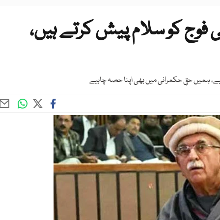
 فوج کو سلام پیش کرتے ہیں،
ے، ہمیں حقِ حکمرانی میں بھی اپنا حصہ چاہیے