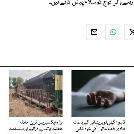
ہنے والی فوج کو سلام پیش کرتے ہیں۔
لاہور؛ گھریلو پریشانی کے باعث
ہزارہ ایکسپریس ٹرین حادثہ؛
شادی شدہ خاتون کی خودکشی
غفلت برتنے پر ڈرائیور اور اسسٹنٹ