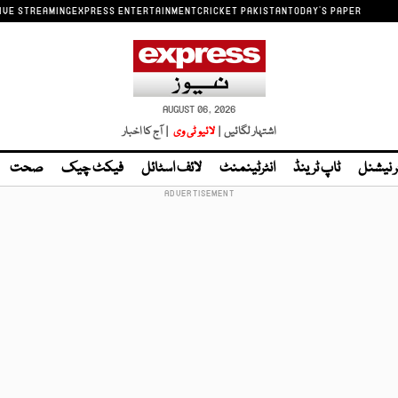
IVE STREAMING
EXPRESS ENTERTAINMENT
CRICKET PAKISTAN
TODAY'S PAPER
AUGUST 06, 2026
اشتہار لگائیں |
لائیو ٹی وی
| آج کا اخبار
ر نیشنل
ٹاپ ٹرینڈ
انٹرٹینمنٹ
لائف اسٹائل
فیکٹ چیک
صحت