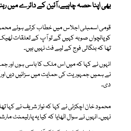
بھی اپنا حصہ چاہیے، آئین کے دائرے میں رہنے
قومی اسمبلی اجلاس میں خطاب کرتے ہوئے محمود 
کو پانچواں صوبہ کہیں گے تو آپ کے تعلقات ٹھیک 
تھا کہ بنگالی فوج کے لیے فٹ نہیں ہیں۔
انہوں نے کہا کہ میں اس ملک کا باسی ہوں اور جم
نے ہمیں جمہوریت کی حمایت میں سزائیں دیں اور
دی۔
محمود خان اچکزئی نے کہا کہ نواز شریف نے کہا تھا 
نہیں۔ انہوں نے سوال اٹھایا کہ کیا یہ پارلیمنٹ مارش