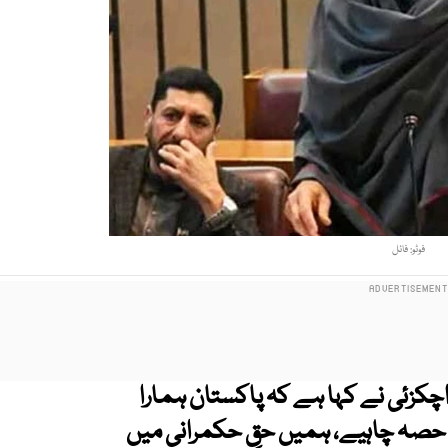
فوٹو: فائل
کزئی نے کہا ہے کہ پاکستان ہمارا
حصہ چاہیے، ہمیں حقِ حکمرانی میں