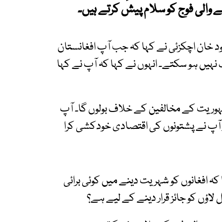
 والی فوج کو سلام پیش کرتے ہیں۔
خان اچکزئی نے کہا کہ جب آپ افغانستان
نہیں ہو سکتے۔ انہوں نے کہا کہ آپ نے کہا
ہوریت کے مخالفین کے خلاف بولوں گا۔ آپ
 آپ نے پشتونوں کی اقتصادی خودکشی کرا
کہ افغانوں کو شہریت دینے میں کوئی برائی
ل لاؤں کو جائز قرار دینے کے لیے ہے؟