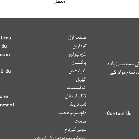
معطل
صفحۂ اول
 Urdu
تازہ ترین
rdu
غزہ لہو لہو
ws in
پاکستان
کی سب سے زیادہ
انٹر نیشنل
 Urdu
 تمام مواد کے
کھیل
انٹرٹینمنٹ
لائف اسٹائل
bune
ٹاپ ٹرینڈ
inment
دلچسپ و عجیب
Contact Us
صحت
سونے کے نرخ
پیٹرولیم مصنوعات کی قیمتیں