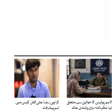
لاہور پولیس کا خواتین سے متعلق
کراچی: رضا علی قتل کیس میں
نیا حکم نامہ، بڑی پابندی عائد
اہم پیشرفت