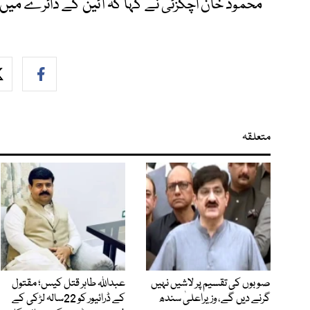
محمود خان اچکزئی نے کہا کہ آئین کے دائرے میں ر
متعلقہ
صوبوں کی تقسیم پر لاشیں نہیں
عبداللہ طاہر قتل کیس؛ مقتول
گرنے دیں گے، وزیراعلیٰ سندھ
کے ڈرائیور کو 22سالہ لڑکی کے