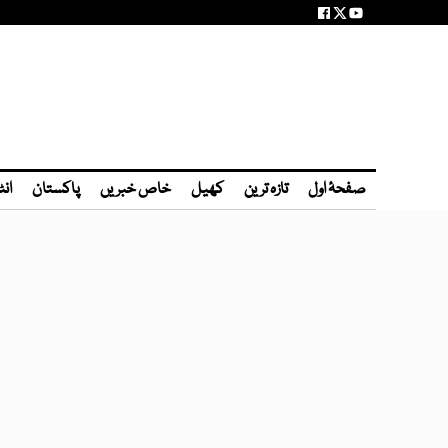
صفحۂ اول
تازہ ترین
کھیل
خاص خبریں
پاکستان
انٹ