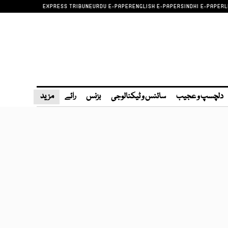
EXPRESS TRIBUNE
URDU E-PAPER
ENGLISH E-PAPER
SINDHI E-PAPER
L
دلچسپ و عجیب
سائنس و ٹیکنالوجی
بزنس
رائے
مزید