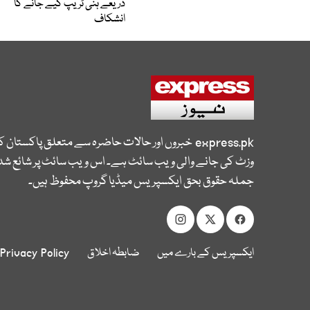
ذریعے ہنی ٹریپ کیے جانے کا
انشکاف
express.pk
خبروں اور حالات حاضرہ سے متعلق پاکستان 
وزٹ کی جانے والی ویب سائٹ ہے۔ اس ویب سائٹ پر شائع شدہ
جملہ حقوق بحق ایکسپریس میڈیا گروپ محفوظ ہیں۔
ایکسپریس کے بارے میں
ضابطہ اخلاق
Privacy Policy