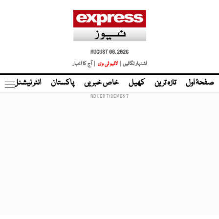
AUGUST 08, 2026
اشتہار لگائیں |
لائیو ٹی وی
| آج کا اخبار
صفحۂ اول
تازہ ترین
کھیل
خاص خبریں
پاکستان
انٹر نیشنل
ٹا