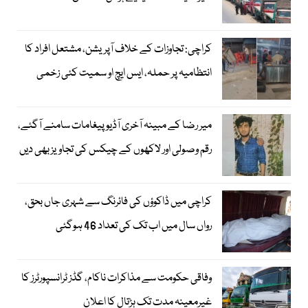
کراچی: تجاوزات کے خلاف آپریشن، مشتعل افراد کا
انتظامیہ پر حملہ، ایس ایچ او سمیت کئی زخمی
میر رضا کے مبینہ آخری آڈیو پیغامات سامنے آگئے،
رقم وصولی اور لاکھوں کے چیکس کی تجاویز بھی دیں
کراچی میں ڈاکوؤں کی فائرنگ سے شہری جاں بحق،
رواں سال میں اب تک کی تعداد 46 ہوگئی
وفاقی حکومت سے مذاکرات ناکام، گڈز ٹرانسپورٹرز کا
غیرمعینہ مدت تک ہڑتال کا اعلان