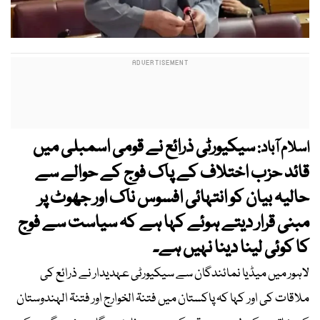
سیکیورٹی ذرائع نے قومی اسمبلی میں
اسلام آباد:
قائد حزب اختلاف کے پاک فوج کے حوالے سے
حالیہ بیان کو انتہائی افسوس ناک اور جھوٹ پر
مبنی قرار دیتے ہوئے کہا ہے کہ سیاست سے فوج
کا کوئی لینا دینا نہیں ہے۔
لاہور میں میڈیا نمائندگان سے سیکیورٹی عہدیدار نے ذرائع کی
ملاقات کی اور کہا کہ پاکستان میں فتنۃ الخوارج اور فتنۃ الہندوستان