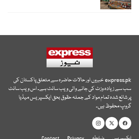
express.pk
خبروں اور حالات حاضرہ سے متعلق پاکستان کی
سب سے زیادہ وزٹ کی جانے والی ویب سائٹ ہے۔ اس ویب سائٹ
پر شائع شدہ تمام مواد کے جملہ حقوق بحق ایکسپریس میڈیا
گروپ محفوظ ہیں۔
ایکسپریس
ضابطہ
Privacy
Contact