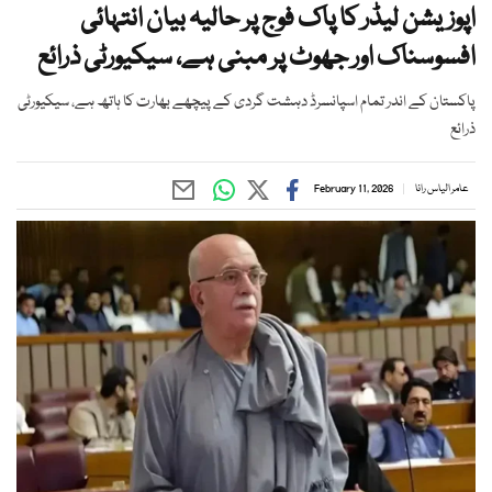
اپوزیشن لیڈر کا پاک فوج پر حالیہ بیان انتہائی
افسوسناک اور جھوٹ پر مبنی ہے، سیکیورٹی ذرائع
پاکستان کے اندر تمام اسپانسرڈ دہشت گردی کے پیچھے بھارت کا ہاتھ ہے، سیکیورٹی
ذرائع
عامر الیاس رانا
February 11, 2026