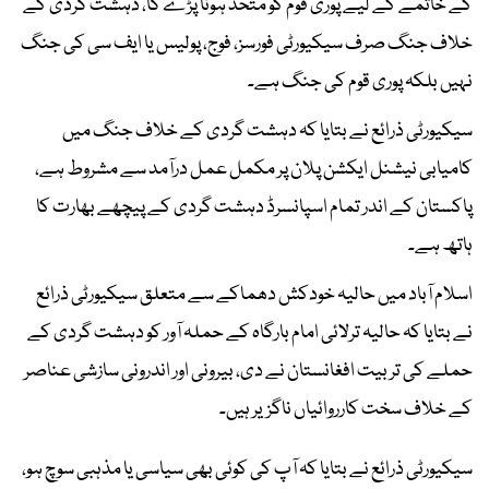
کے خاتمے کے لیے پوری قوم کو متحد ہونا پڑے گا، دہشت گردی کے
خلاف جنگ صرف سیکیورٹی فورسز، فوج، پولیس یا ایف سی کی جنگ
نہیں بلکہ پوری قوم کی جنگ ہے۔
سیکیورٹی ذرائع نے بتایا کہ دہشت گردی کے خلاف جنگ میں
کامیابی نیشنل ایکشن پلان پر مکمل عمل درآمد سے مشروط ہے،
پاکستان کے اندر تمام اسپانسرڈ دہشت گردی کے پیچھے بھارت کا
ہاتھ ہے۔
اسلام آباد میں حالیہ خودکش دھماکے سے متعلق سیکیورٹی ذرائع
نے بتایا کہ حالیہ ترلائی امام بارگاہ کے حملہ آور کو دہشت گردی کے
حملے کی تربیت افغانستان نے دی، بیرونی اور اندرونی سازشی عناصر
کے خلاف سخت کارروائیاں ناگزیر ہیں۔
سیکیورٹی ذرائع نے بتایا کہ آپ کی کوئی بھی سیاسی یا مذہبی سوچ ہو،