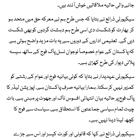
جانے والی حالیہ ملاقاتیں خوش آئند ہیں۔
سیکیورٹی ذرائع نے بتایا کہ جس طرح ہم نے معرکہ حق میں متحد ہو
کر بھارت کو شکست دی اسی طرح ہم دہشت گردوں کو بھی شکست
دیں گے، تعلیمی اداروں کے دوروں سے یہ بات مزید واضح ہوتی ہے
کہ پاکستان کے عوام خصوصاً نوجوان نسل پاک فوج کے ساتھ سیسہ
پلائی دیوار کی طرح کھڑی ہے۔
سیکیورٹی عہدیدار نے بتایا کہ کوئی بیانیہ فوج اور عوام کے رشتے کو
کمزور نہیں کر سکتا، ہمارا بیانیہ صرف پاکستان ہے، اپوزیشن لیڈر کا
پاک فوج پر حالیہ بیان انتہائی افسوس ناک اور جھوٹ پر مبنی ہے، بات
چیت تمام سیاسی جماعتوں کا استحقاق ہے، سیاست سے فوج کا
کچھ لینا دینا نہیں ہے۔
سیکیورٹی ذرائع نے کہا کہ قانونی اور کورٹ کیسز اور اس سے جڑے