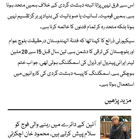
اس سے فرق نہیں پڑتا البتہ دہشت گردی کے خلاف ہمیں متحد ہونا
ہے، ہمیں قومیت، لسانیت یا صوبائیت کی بنیاد پر ہر گز تقسیم نہیں
ہونا بلکہ متحد رہ کر تمام فتنوں کا خاتمہ کرنا ہے۔
سیکیورٹی ذرائع کا کہنا تھا کہ فتنۃ الہندوستان درحقیقت بلوچ عوام
اور بلوچستان کی ترقی کا دشمن ہے، تین سال قبل 15 سے 20 ملین
لیٹر ایرانی پیٹرول اور ڈیزل کی اسمگلنگ ہوتی تھی، جو اب ختم
ہوچکی ہے، اسمگلنگ کا پیسہ دہشت گردی کی کاروائیوں میں
استعمال ہوتا ہے۔
مزید پڑھیں
آئین کے دائرے میں رہنے والی فوج کو
سلام پیش کرتے ہیں، محمود خان اچکزئی