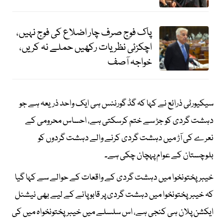
پاک فوج صرف چار اضلاع کی فوج نہیں،
اچکزئی نظریات رکھیں حملے نہ کریں،
خواجہ آصف
سیکیورٹی ذرائع نے کہا کہ گڈ گورننس ہی ایک واحد ذریعہ ہے جو
دہشت گردی کو جڑ سے ختم کرسکتی ہے، احساس محرومی کے
نعرے کی آڑ میں دہشت گردی کرنے والے دہشت گردوں کو
بلوچستان کے عوام پہچان چکی ہے۔
خیبرپختونخوا میں دہشت گردی کے واقعات کے حوالے سے کہا گیا
کہ خیبرپختونخوا میں دہشت گردی پر قابو پانے کے لیے بھی نیشنل
ایکشن پلان ہی کنجی ہے، اس سلسلے میں خیبرپختونخواہ میں کی