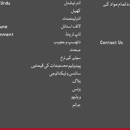
انٹر نیشنل
 Urdu
 تمام مواد کے
کھیل
انٹرٹینمنٹ
لائف اسٹائل
bune
ٹاپ ٹرینڈ
inment
دلچسپ و عجیب
Contact Us
صحت
سونے کے نرخ
پیٹرولیم مصنوعات کی قیمتیں
سائنس و ٹیکنالوجی
بلاگ
بزنس
ویڈیوز
جرائم