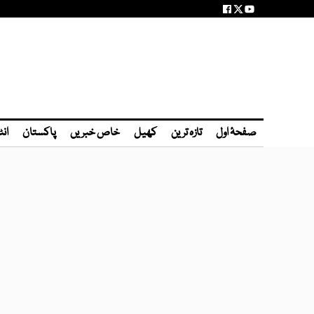
صفحۂ اول
تازہ ترین
کھیل
خاص خبریں
پاکستان
انٹ