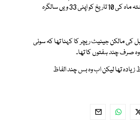
تصدیق ادارے نے اکتوبر 2025 میں کی تھی) اور گزشتہ ماہ کی 10 تاریخ کو اپنی 33 ویں سالگرہ
ل کی مالکن جینیٹ ریچر کا کہنا تھا کہ سونی
ظ زیادہ تھا لیکن اب وہ بس چند الفاظ