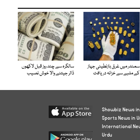
سمندر میں غرق بازنطینی جہاز
سالگرہ سے چند روز قبل لاکھوں
کے ملبے سے خزانہ دریافت
ڈالر جیتنے والا خوش نصیب
Showbiz News in
Sports News in U
International Ne
Urdu