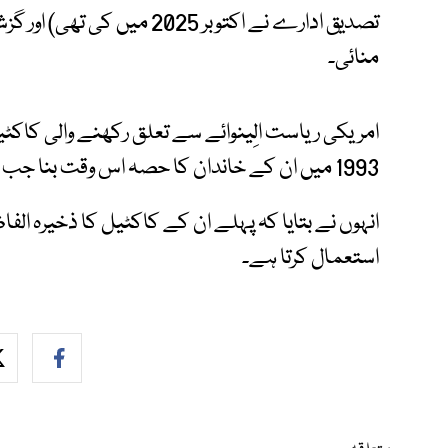
منائی۔
امریکی ریاست الِینوائے سے تعلق رکھنے والی کاکٹی
1993 میں ان کے خاندان کا حصہ اس وقت بنا جب وہ صرف چند ہفتوں کا تھا۔
انہوں نے بتایا کہ پہلے ان کے کاکٹیل کا ذخیرہ الفا
استعمال کرتا ہے۔