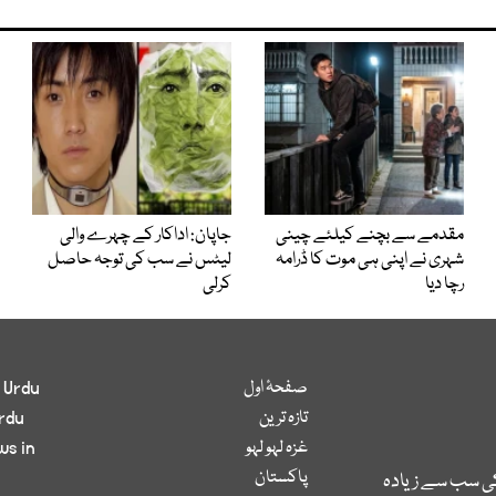
مقدمے سے بچنے کیلئے چینی
جاپان: اداکار کے چہرے والی
شہری نے اپنی ہی موت کا ڈرامہ
لیٹس نے سب کی توجہ حاصل
رچا دیا
کرلی
صفحۂ اول
 Urdu
تازہ ترین
rdu
غزہ لہو لہو
ws in
پاکستان
کی سب سے زیادہ