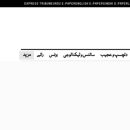
EXPRESS TRIBUNE
URDU E-PAPER
ENGLISH E-PAPER
SINDHI E-PAPER
L
دلچسپ و عجیب
سائنس و ٹیکنالوجی
بزنس
رائے
مزید