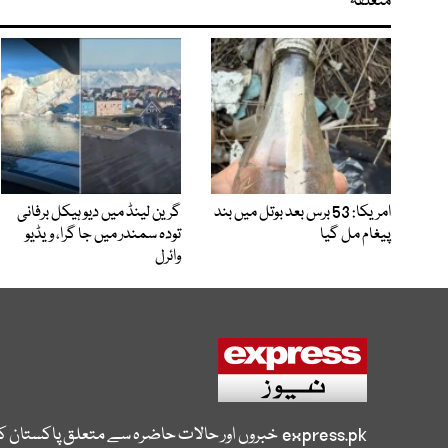
متعلقہ
امریکا: 53 برس بعد بوتل میں بند
گرین لینڈ میں دیو ہیکل برفانی
پیغام مل گیا
تودہ سمندر میں جا گرا، ویڈیو
وائرل
express.pk
خبروں اور حالات حاضرہ سے متعلق پاکستان 