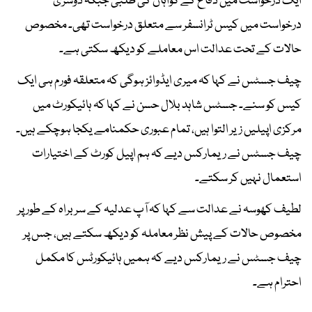
ایک درخواست میں دفاع کے گواہان کی طلبی جبکہ دوسری
درخواست میں کیس ٹرانسفر سے متعلق درخواست تھی۔ مخصوص
حالات کے تحت عدالت اس معاملے کو دیکھ سکتی ہے۔
چیف جسٹس نے کہا کہ میری ایڈوائز ہوگی کہ متعلقہ فورم ہی ایک
کیس کو سنے۔ جسٹس شاہد بلال حسن نے کہا کہ ہائیکورٹ میں
مرکزی اپیلیں زیر التوا ہیں، تمام عبوری حکمنامے یکجا ہوچکے ہیں۔
چیف جسٹس نے ریمارکس دیے کہ ہم اپیل کورٹ کے اختیارات
استعمال نہیں کر سکتے۔
لطیف کھوسہ نے عدالت سے کہا کہ آپ عدلیہ کے سربراہ کے طور پر
مخصوص حالات کے پیش نظر معاملہ کو دیکھ سکتے ہیں، جس پر
چیف جسٹس نے ریمارکس دیے کہ ہمیں ہائیکورٹس کا مکمل
احترام ہے۔