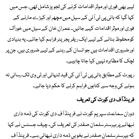
لیے بھی فوری اور موثر اقدامات کرنے کی تجویز شامل تھی، جس میں
کہا گیا کہ بانی پی ٹی آئی کے سیل میں مچھر اور کیڑے مارنے کے
فوری اور موثر اقدامات کیے جائیں۔ عمران خان کے سیل میں خوراک
کو محفوظ بنانے کے لیے ایک ریفریجریٹر فراہم کیا جائے۔ یہ بنیادی
اور ضروری اقدامات ہیں جو انسان کے رہنے کے لیے ضروری ہیں، جن پر
لچک کا مظاہرہ نہیں کیا جانا چاہیے۔
رپورٹ کے مطابق بانی پی ٹی آئی کی قید تنہائی اور ٹی وی تک رسائی نہ
ہونے کی وجہ سے کتابوں فراہم کرنے کا حکم دیا جائے۔
فرینڈ آف دی کورٹ کی تعریف
دوران سماعت سپریم کورٹ نے فرینڈ آف دی کورٹ کی ذمہ داری
نبھانے پر بیرسٹر سلمان صفدر کی تعریف کی۔ چیف جسٹس نے کہا
کہ بیرسٹر سلمان صفدر نے بخوبی ذمہ داری نبھائی ہے۔ فرینڈ آف