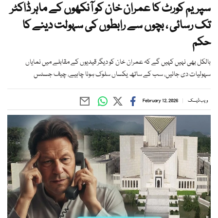
سپریم کورٹ کا عمران خان کو آنکھوں کے ماہر ڈاکٹر
تک رسائی ، بچوں سے رابطوں کی سہولت دینے کا
حکم
بالکل بھی نہیں کہیں گے کہ عمران خان کو دیگر قیدیوں کے مقابلے میں نمایاں
سہولیات دی جائیں، سب کے ساتھ یکساں سلوک ہونا چاہیے، چیف جسٹس
ویب ڈیسک
February 12, 2026