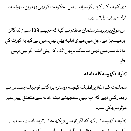
دی کورٹ کے کردار کو سراہتے ہیں۔ حکومت کو بھی بہترین سہولیات
فراہمی پر سراہتے ہیں ۔
اس موقع پر بیرسٹر سلمان صفدر نے کہا کہ مجھے 100 سے زائد کالز
اور میسجز آئے ، جن میں میری اہلیہ بھی تھی۔ میں نے کہا یہ کورٹ کی
امانت ہے میں نہیں بتا سکتا ۔ یہاں تک کہ اپنی اہلیہ کو بھی نہیں
بتایا ۔
لطیف کھوسہ کا معاملہ
سماعت کے آغاز پر لطیف کھوسہ روسٹرم پر آگئے تو چیف جسٹس نے
ریمارکس دیے کہ آپ نہیں سمجھتے توشہ خانہ سے متعلق اپیل غیر
موثر ہوچکی ہے۔
لطیف کھوسہ نے کہا کہ اگر نارملی دیکھا جائے تو یہ بات درست ہے۔