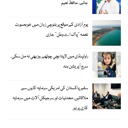
جائے، حافظ نعیم
یومِ آزادی کے موقع پر بلوچی زبان میں خوبصورت
نغمہ ’’پاک اے وطن‘‘ جاری
راولپنڈی میں لاپتا بچی چوتھے روز بھی نہ مل سکی،
سرچ آپریشن بند
سفیر پاکستان کی امریکی سرمایہ کاروں سے
ملاقاتیں، معدنیات اور سرجیکل آلات میں سرمایہ
کاری پر زور