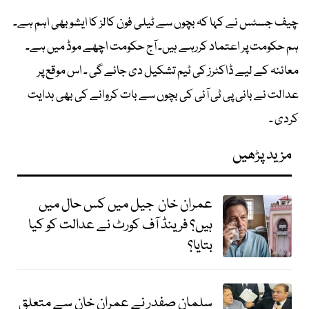
چیف جسٹس نے کہا کہ بچوں سے ٹیلی فون کالز کا ایشو بھی اہم ہے۔
ہم حکومت پر اعتماد کررہے ہیں۔ آج حکومت اچھے موڈ میں ہے۔
معائنہ کے لیے ڈاکٹرز کی ٹیم تشکیل دی جائے گی ۔ اس موقع پر
عدالت نے بانی پی ٹی آئی کی بچوں سے بات کروانے کی بھی ہدایت
کردی ۔
مزید پڑھیں
عمران خان جیل میں کس حال میں
ہیں؟ فرینڈ آف کورٹ نے عدالت کو کیا
بتایا؟
سلمان صفدر نے عمران خان سے متعلق