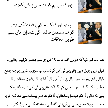
رپورٹ سپریم کورٹ میں پیش کردی
سپریم کورٹ کے حکم پر فرینڈ آف دی
کورٹ سلمان صفدر کی عمران خان سے
طویل ملاقات
عدالت نے کہا کہ دونوں اقدامات 16 فروری سے پہلے کرلیے جائیں۔
قبل ازیں جیل میں بانی پی ٹی آئی کو دستیاب سہولیات پر رپورٹ جمع
کرائی گئی، جس میں بانی پی ٹی آئی کی آنکھ کے فوری معائنے کا
مطالبہ کیا گیا۔ رپورٹ میں کہا گیا کہ بانی پی ٹی آئی نے مطالبہ کیا
ہے کہ ذاتی ڈاکٹر فیصل سلطان، ڈاکٹر عاصم یوسف سے معائنہ کرایا
جائے۔ رپورٹ میں بانی پی ٹی آئی کا طبی معائنہ کسی ماہر ڈاکٹر سے