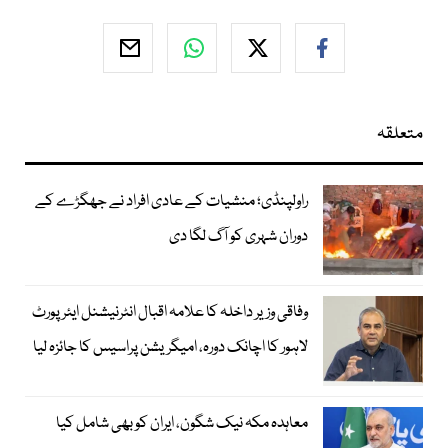
متعلقہ
راولپنڈی؛ منشیات کے عادی افراد نے جھگڑے کے
دوران شہری کو آگ لگا دی
وفاقی وزیر داخلہ کا علامہ اقبال انٹرنیشنل ایئرپورٹ
لاہور کا اچانک دورہ، امیگریشن پراسیس کا جائزہ لیا
معاہدہ مکہ نیک شگون، ایران کو بھی شامل کیا