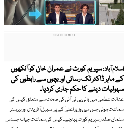
سپریم کورٹ نے عمران خان کو آنکھوں
اسلام آباد:
کے ماہر ڈاکٹر تک رسائی اور بچوں سے رابطوں کی
سہولیات دینے کا حکم جاری کردیا۔
عدالت عظمیٰ میں بانی پی ٹی آئی کی صحت سے متعلق کیس کی
سماعت ہوئی جس میں وزیر اعلیٰ کے پی سہیل آفریدی اور بیرسٹر
سلمان صفدر سپریم کورٹ پہنچے۔ کیس کی سماعت چیف جسٹس