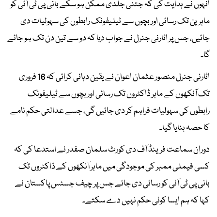
انہوں نے ہدایت کی کہ جتنی جلدی ممکن ہو سکے بانی پی ٹی آئی کو
ماہرین تک رسائی اور بچوں سے ٹیلیفونک رابطوں کی سہولیات دی
جائیں، جس پر اٹارنی جنرل نے جواب دیا کہ دو سے تین دن تک ہو جائے
گا۔
اٹارنی جنرل منصور عثمان اعوان نے یقین دہانی کرائی کہ 16 فروری
تک آنکھوں کے ماہر ڈاکٹروں تک رسائی اور بچوں سے ٹیلیفونک
رابطوں کی سہولیات فراہم کر دی جائیں گی، جسے عدالتی حکم نامے
کا حصہ بنایا گیا۔
دوران سماعت فرینڈ آف دی کورٹ سلمان صفدر نے استدعا کی کہ
کسی فیملی ممبر کی موجودگی میں ماہر آنکھوں کے ڈاکٹروں تک
بانی پی ٹی آئی کو رسائی دی جائے جس پر چیف جسٹس پاکستان نے
کہا کہ ہم ایسا کوئی حکم نہیں دے سکتے۔