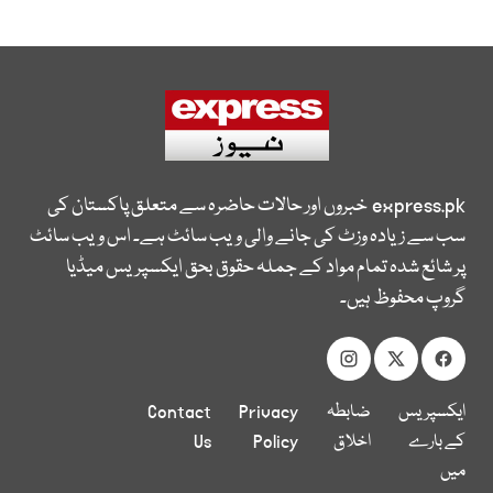
express.pk
خبروں اور حالات حاضرہ سے متعلق پاکستان کی
سب سے زیادہ وزٹ کی جانے والی ویب سائٹ ہے۔ اس ویب سائٹ
پر شائع شدہ تمام مواد کے جملہ حقوق بحق ایکسپریس میڈیا
گروپ محفوظ ہیں۔
ایکسپریس
ضابطہ
Privacy
Contact
کے بارے
اخلاق
Policy
Us
میں