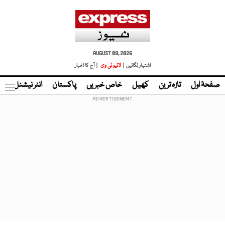
AUGUST 09, 2026
اشتہار لگائیں |
لائیو ٹی وی
| آج کا اخبار
صفحۂ اول
تازہ ترین
کھیل
خاص خبریں
پاکستان
انٹر نیشنل
ٹا