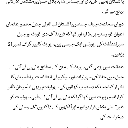
پاکستان یحییٰ آفریدی اور جسٹس شاہد بلال حسن پر مشتمل 2 رکنی
بینچ نے کی۔
دوران سماعت چیف جسٹس پاکستان نے اٹارنی جنرل منصور عثمان
اعوان کو روسٹرم پر بلا لیا اور کہا کہ فرینڈ آف دی کورٹ اور جیل
سپرنٹنڈنٹ کی رپورٹس ایک جیسی ہیں، رپورٹ کا پیراگراف نمبر 21
پڑھیں۔
عدالت میں پڑھی گئی رپورٹ کے متن کے مطابق بانی پی ٹی آئی نے
جیل میں حفاظتی سہولیات اور سیکیورٹی انتظامات پر اطمینان کا
اظہار کیا جب کہ دستیاب کھانوں کی سہولیات پر بھی اطمینان ظاہر
کیا، تاہم رپورٹ میں کہا گیا کہ بانی پی ٹی آئی نے طبی سہولیات کو
غیر تسلی بخش قرار دیا اور ماہر آنکھوں کے ڈاکٹروں تک رسائی کی
درخواست کی۔