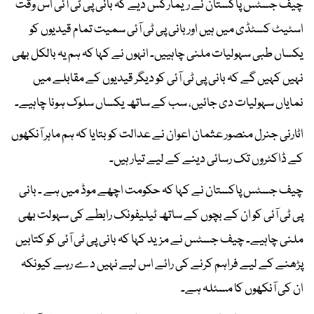
چیف جسٹس پاکستان نے ریمارکس دیے کہ بانی پی ٹی آئی اس وقت
اسٹیٹ کسٹڈی میں ہیں اور بانی پی ٹی آئی سمیت تمام قیدیوں کو
یکساں طبی سہولیات ملنی چاہییں۔ انہوں نے کہا کہ ہم یہ بالکل بھی
نہیں کہیں گے کہ بانی پی ٹی آئی کو دیگر قیدیوں کے مقابلے میں
نمایاں سہولیات دی جائیں، سب کے ساتھ یکساں سلوک ہونا چاہیے۔
اٹارنی جنرل منصور عثمان اعوان نے عدالت کو بتایا کہ ہم ماہر آنکھوں
کے ڈاکٹروں تک رسائی دینے کے لیے تیار ہیں۔
چیف جسٹس پاکستان نے کہا کہ حکومت اچھے موڈ میں ہے ۔ بانی
پی ٹی آئی کو ان کے بچوں کے ساتھ ٹیلیفونک رابطے کی سہولت بھی
ملنی چاہیے۔ چیف جسٹس نے مزید کہا کہ بانی پی ٹی آئی کو کتابیں
پڑھنے کے لیے فراہم کرنے کی رائے اس لیے نہیں دے رہے کیونکہ
ان کی آنکھوں کا مسئلہ ہے۔