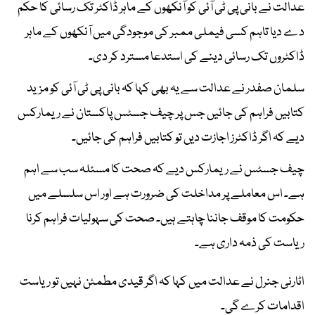
عدالت نے بانی پی ٹی آئی کو آنکھوں کے ماہر ڈاکٹر تک رسائی کا حکم
دے دیا تاہم کسی فیملی ممبر کی موجودگی میں آنکھوں کے ماہر
ڈاکٹروں تک رسائی دینے کی استدعا مسترد کر دی۔
سلمان صفدر نے عدالت سے یہ بھی کہا کہ بانی پی ٹی آئی کو مزید
کتابیں فراہم کی جائیں جس پر چیف جسٹس پاکستان نے ریمارکس
دیے کہ اگر ڈاکٹرز اجازت دیں تو کتابیں فراہم کی جائیں۔
چیف جسٹس نے ریمارکس دیے کہ صحت کا مسئلہ سب سے اہم
ہے۔ اس معاملے پر مداخلت کی ضرورت ہے اور اس سلسلے میں
حکومت کا موقف جاننا چاہتے ہیں۔ صحت کی سہولیات فراہم کرنا
ریاست کی ذمہ داری ہے۔
اٹارنی جنرل نے عدالت میں کہا کہ اگر قیدی مطمئن نہیں تو ریاست
اقدامات کرے گی۔