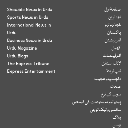
صفحۂ اول
Showbiz News in Urdu
تازہ ترین
Sports News in Urdu
غزہ لہو لہو
International News in
پاکستان
Urdu
انٹر نیشنل
Business News in Urdu
کھیل
Urdu Magazine
انٹرٹینمنٹ
Urdu Blogs
لائف اسٹائل
The Express Tribune
ٹاپ ٹرینڈ
Express Entertainment
دلچسپ و عجیب
صحت
سونے کے نرخ
پیٹرولیم مصنوعات کی قیمتیں
سائنس و ٹیکنالوجی
بلاگ
بزنس