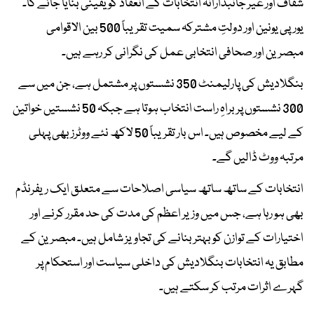
شفاف اور غیر جانبدارانہ انتخابات کے انعقاد کو یقینی بنایا جائے گا۔
یورپی یونین اور دولتِ مشترکہ سمیت تقریباً 500 بین الاقوامی
مبصرین اور صحافی انتخابی عمل کی نگرانی کر رہے ہیں۔
بنگلادیش کی پارلیمنٹ 350 نشستوں پر مشتمل ہے، جن میں سے
300 نشستوں پر براہِ راست انتخاب ہوتا ہے جبکہ 50 نشستیں خواتین
کے لیے مخصوص ہیں۔ اس بار تقریباً 50 لاکھ نئے ووٹرز بھی پہلی
مرتبہ ووٹ ڈالیں گے۔
انتخابات کے ساتھ ساتھ سیاسی اصلاحات سے متعلق ایک ریفرنڈم
بھی ہو رہا ہے، جس میں وزیر اعظم کی مدت کی حد مقرر کرنے اور
اختیارات کے توازن کو بہتر بنانے کی تجاویز شامل ہیں۔ مبصرین کے
مطابق یہ انتخابات بنگلادیش کی داخلی سیاست اور استحکام پر
گہرے اثرات مرتب کر سکتے ہیں۔