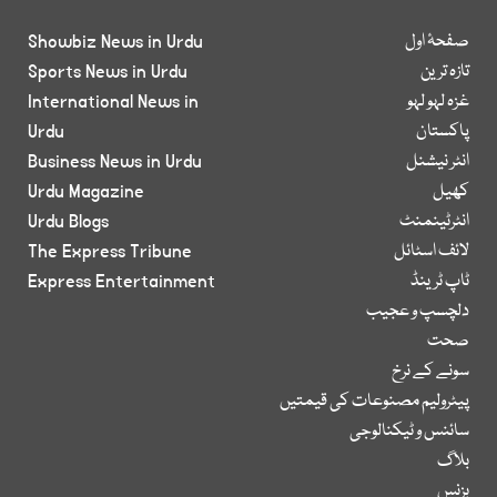
صفحۂ اول
Showbiz News in Urdu
تازہ ترین
Sports News in Urdu
غزہ لہو لہو
International News in
پاکستان
Urdu
انٹر نیشنل
Business News in Urdu
کھیل
Urdu Magazine
انٹرٹینمنٹ
Urdu Blogs
لائف اسٹائل
The Express Tribune
ٹاپ ٹرینڈ
Express Entertainment
دلچسپ و عجیب
صحت
سونے کے نرخ
پیٹرولیم مصنوعات کی قیمتیں
سائنس و ٹیکنالوجی
بلاگ
بزنس