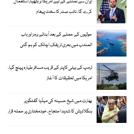
ایران سے نمٹنے کے لیے امریکا ہر ہتھیار استعمال
کرے گا، نائب صدر کا سخت پیغام
حوثیوں کے حملے کے بعد آبنائے ہرمز اور باب
المندب میں بحری ٹریفک اچانک کم ہو گئی
ٹرمپ کے ہیلی کاپٹر کے قریب مسافر طیارہ پہنچ گیا،
امریکا میں تحقیقات کا آغاز
بھارت میں شیخ حسینہ کی میڈیا گفتگو پر
بنگلادیش کا شدید احتجاج، خودمختاری پر حملہ قرار