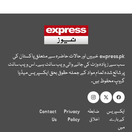
express.pk
خبروں اور حالات حاضرہ سے متعلق پاکستان کی
سب سے زیادہ وزٹ کی جانے والی ویب سائٹ ہے۔ اس ویب سائٹ
پر شائع شدہ تمام مواد کے جملہ حقوق بحق ایکسپریس میڈیا
گروپ محفوظ ہیں۔
ایکسپریس
ضابطہ
Privacy
Contact
کے بارے
اخلاق
Policy
Us
میں