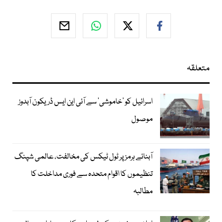
متعلقہ
اسرائیل کو ’خاموشی‘ سے آئی این ایس ڈریکون آبدوز
موصول
آبنائے ہرمز پر ٹول ٹیکس کی مخالفت، عالمی شپنگ
تنظیموں کا اقوام متحدہ سے فوری مداخلت کا
مطالبہ