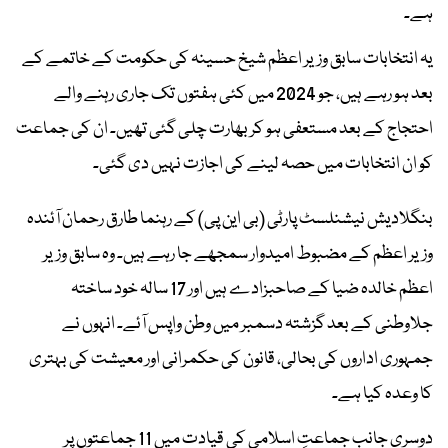
ہے۔
یہ انتخابات سابق وزیر اعظم شیخ حسینہ کی حکومت کے خاتمے کے
بعد ہو رہے ہیں، جو 2024 میں کئی ہفتوں تک جاری رہنے والے
احتجاج کے بعد مستعفی ہو کر بھارت چلی گئی تھیں۔ ان کی جماعت
کو ان انتخابات میں حصہ لینے کی اجازت نہیں دی گئی۔
بنگلادیش نیشنلسٹ پارٹی (بی این پی) کے رہنما طارق رحمان آئندہ
وزیر اعظم کے مضبوط امیدوار سمجھے جا رہے ہیں۔ وہ سابق وزیر
اعظم خالدہ ضیا کے صاحبزادے ہیں اور 17 سالہ خود ساختہ
جلاوطنی کے بعد گزشتہ دسمبر میں وطن واپس آئے۔ انہوں نے
جمہوری اداروں کی بحالی، قانون کی حکمرانی اور معیشت کی بہتری
کا وعدہ کیا ہے۔
دوسری جانب جماعتِ اسلامی کی قیادت میں 11 جماعتوں پر