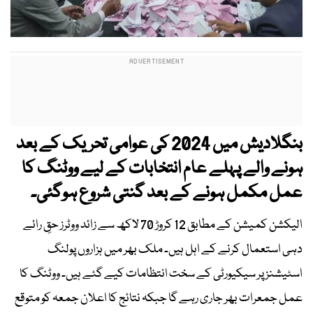
بنگلادیش میں 2024 کی عوامی تحریک کے بعد
ہونے والے پہلے عام انتخابات کے لیے ووٹنگ کا
عمل مکمل ہونے کے بعد گنتی شروع ہوگئی۔
الیکشن کمیشن کے مطابق 12 کروڑ 70 لاکھ سے زائد ووٹرز حقِ رائے
دہی استعمال کرنے کے اہل ہیں۔ ملک بھر میں ہزاروں پولنگ
اسٹیشنز پر سیکیورٹی کے سخت انتظامات کیے گئے ہیں۔ ووٹنگ کا
عمل جمعرات بھر جاری رہے گا جبکہ نتائج کا اعلان جمعہ کو متوقع