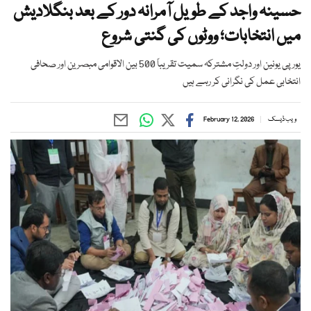
حسینہ واجد کے طویل آمرانہ دور کے بعد بنگلادیش
میں انتخابات؛ ووٹوں کی گنتی شروع
یورپی یونین اور دولتِ مشترکہ سمیت تقریباً 500 بین الاقوامی مبصرین اور صحافی
انتخابی عمل کی نگرانی کر رہے ہیں
ویب ڈیسک
February 12, 2026