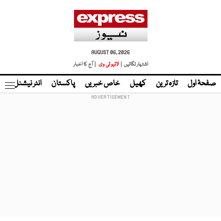
AUGUST 06, 2026
اشتہار لگائیں |
لائیو ٹی وی
| آج کا اخبار
صفحۂ اول
تازہ ترین
کھیل
خاص خبریں
پاکستان
انٹر نیشنل
ٹا