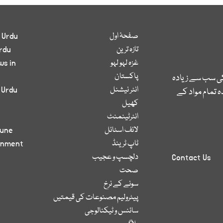
صفحۂ اول
 Urdu
تازہ ترین
rdu
غزہ لہو لہو
ws in
پاکستان
کی سب سے زیادہ
انٹر نیشنل
 Urdu
 تمام مواد کے
کھیل
انٹرٹینمنٹ
لائف اسٹائل
bune
ٹاپ ٹرینڈ
inment
دلچسپ و عجیب
Contact Us
صحت
سونے کے نرخ
پیٹرولیم مصنوعات کی قیمتیں
سائنس و ٹیکنالوجی