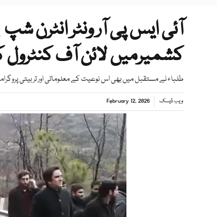
آئی ایس پی آر ونٹر انٹرن شپ پ
کشمیرمیں لائن آف کنٹرول کا
طلباء نے مستقبل میں بھی اس نوعیت کے معلوماتی اور تربیتی پروگرامو
ویب ڈیسک
February 12, 2026