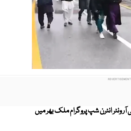
آر ونٹر انٹرن شپ پروگرام ملک بھر میں