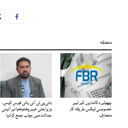
متعلقہ
چھوٹے دکانداروں کے لیے
بانی پی ٹی آئی رہائی فورس کیس،
خصوصی ٹیکس طریقہ کار
وزیراعلیٰ خیبرپختونخوا نے آئینی
متعارف
عدالت میں جواب جمع کرادیا