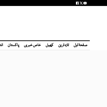
صفحۂ اول
تازہ ترین
کھیل
خاص خبریں
پاکستان
انٹ