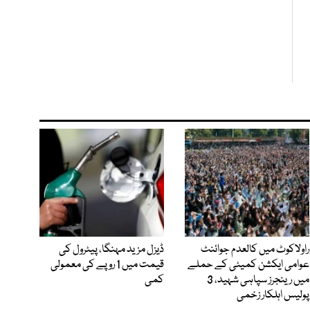
راولاکوٹ میں کالعدم جوائنٹ
ڈیزل مزید مہنگا، پیٹرول کی
عوامی ایکشن کمیٹی کے حملے
قیمت میں 1 روپے کی معمولی
میں رینجرز سپاہی شہید، 3
کمی
پولیس اہلکار زخمی