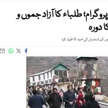
روگرام؛ طلباء کا آزاد جموں و
 دورہ
ں کے تسلسل کی امید کا اظہار کیا