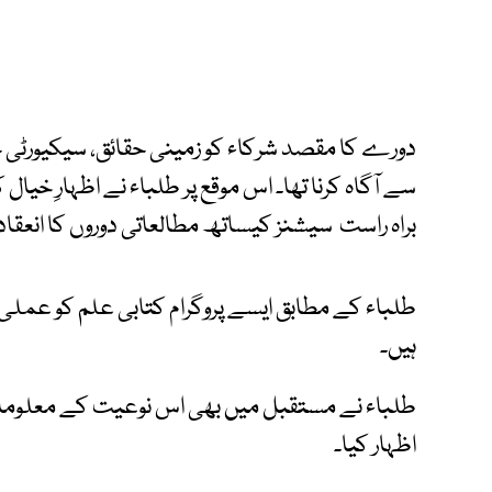
دورے کا مقصد شرکاء کو زمینی حقائق، سیکیورٹی چیل
سے آگاہ کرنا تھا۔ اس موقع پر طلباء نے اظہارِ خیا
براہ راست سیشنز کیساتھ مطالعاتی دوروں کا انعقا
طلباء کے مطابق ایسے پروگرام کتابی علم کو عملی 
ہیں۔
طلباء نے مستقبل میں بھی اس نوعیت کے معلوماتی 
اظہار کیا۔