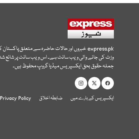
express.pk
خبروں اور حالات حاضرہ سے متعلق پاکستان 
وزٹ کی جانے والی ویب سائٹ ہے۔ اس ویب سائٹ پر شائع شدہ
جملہ حقوق بحق ایکسپریس میڈیا گروپ محفوظ ہیں۔
ایکسپریس کے بارے میں
ضابطہ اخلاق
Privacy Policy