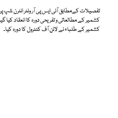
تفصیلات کےمطابق آئی ایس پی آر ونٹر انٹرن شپ پرو
کشمیر کے مطالعاتی و تفریحی دورہ کا انعقاد کیا گیا
کشمیر کے طلباء نے لائن آف کنٹرول کا دورہ کیا۔