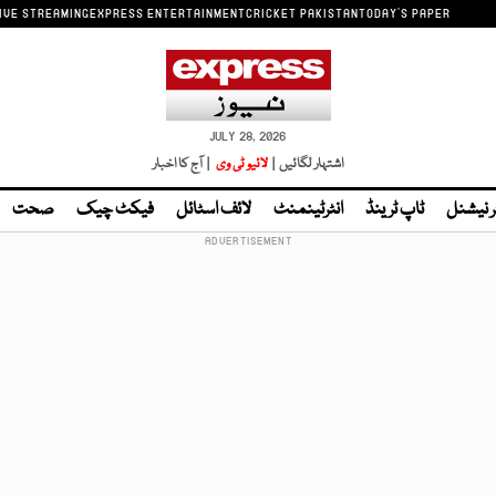
IVE STREAMING
EXPRESS ENTERTAINMENT
CRICKET PAKISTAN
TODAY'S PAPER
JULY 28, 2026
اشتہار لگائیں |
لائیو ٹی وی
| آج کا اخبار
ر نیشنل
ٹاپ ٹرینڈ
انٹرٹینمنٹ
لائف اسٹائل
فیکٹ چیک
صحت