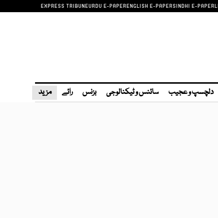
EXPRESS TRIBUNE
URDU E-PAPER
ENGLISH E-PAPER
SINDHI E-PAPER
L
دلچسپ و عجیب
سائنس و ٹیکنالوجی
بزنس
رائے
مزید