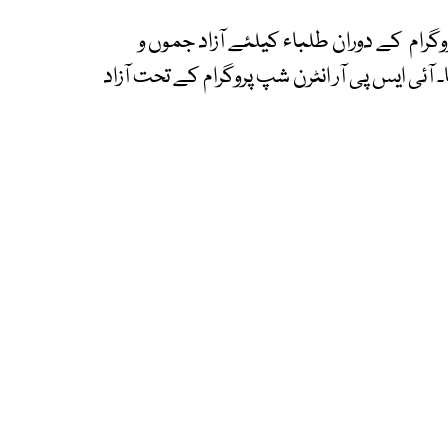
گرام کے دوران طلباء کیلئے آزاد جموں و
۔ آئی ایس پی آر انٹرن شپ پروگرام کے تحت آزاد