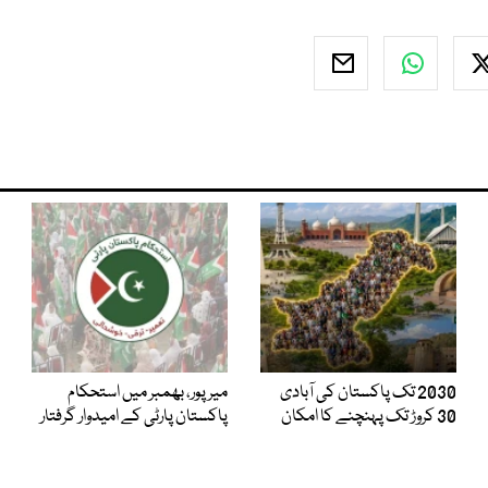
2030 تک پاکستان کی آبادی
میر پور، بھمبر میں استحکام
30 کروڑ تک پہنچنے کا امکان
پاکستان پارٹی کے امیدوار گرفتار