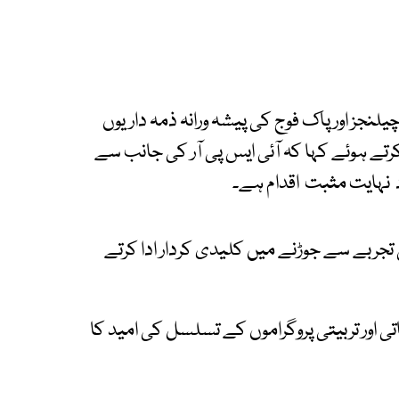
نجز اور پاک فوج کی پیشہ ورانہ ذمہ داریوں
ل کرتے ہوئے کہا کہ آئی ایس پی آر کی جانب سے
د نہایت مثبت اقدام ہے۔
تجربے سے جوڑنے میں کلیدی کردار ادا کرتے
اور تربیتی پروگراموں کے تسلسل کی امید کا